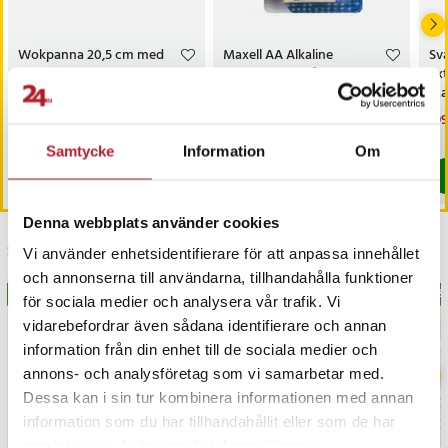
Wokpanna 20,5 cm med
Maxell AA Alkaline
Sv
trähandtag / keramisk
batterier med lång
ext
wok med non-stick-
livslängd - 4-pack
Ma
beläggning
Pris
159 kr
:
159 kr
Pris
29 kr
:
29 kr
Nu
199
199
I lager, levereras inom 1-2 vardagar
I lager, levereras inom 1-2 vardagar
Samtycke
Information
Om
Köp
Köp
Denna webbplats använder cookies
Senast besökta
Vi använder enhetsidentifierare för att anpassa innehållet
och annonserna till användarna, tillhandahålla funktioner
BÄSTSÄLJARE
BÄS
för sociala medier och analysera vår trafik. Vi
vidarebefordrar även sådana identifierare och annan
information från din enhet till de sociala medier och
annons- och analysföretag som vi samarbetar med.
Dessa kan i sin tur kombinera informationen med annan
information som du har tillhandahållit eller som de har
samlat in när du har använt deras tjänster.