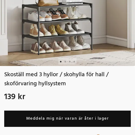
Skoställ med 3 hyllor / skohylla för hall /
skoförvaring hyllsystem
139 kr
Pris
:
139 kr
Meddela mig när varan är åter i lager