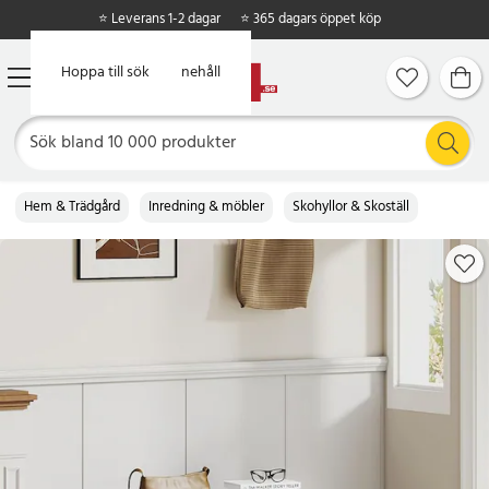
⭐ Leverans 1-2 dagar
⭐ 365 dagars öppet köp
Hoppa till huvudinnehåll
Hoppa till sök
Hem & Trädgård
Inredning & möbler
Skohyllor & Skoställ