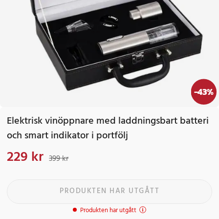
-
43
%
Elektrisk vinöppnare med laddningsbart batteri
och smart indikator i portfölj
229 kr
Nuvarande pris
:
229 kr
Tidigare pris
:
399 kr
399 kr
PRODUKTEN HAR UTGÅTT
Produkten har utgått