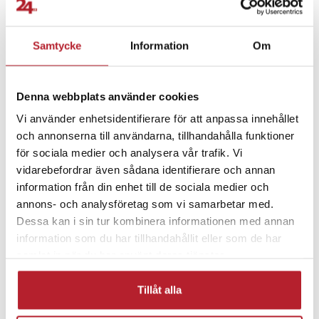
Den genomtänkta designen kombinerar funktion och estetik, vilket
Fortsätt att fynda
gör vinöppnaren lika praktisk i köket som representativ vid
Samtycke
Information
Om
middagar och sociala tillställningar.
Hem & Trädgård
Bartillbehör
Specifikation
Denna webbplats använder cookies
- Produkttyp: Elektrisk vinöppnare
Köksprodukter
Rea 200kr & Uppåt
Vi använder enhetsidentifierare för att anpassa innehållet
- Batterikapacitet: 800 mAh
och annonserna till användarna, tillhandahålla funktioner
- Laddning: Type-C
för sociala medier och analysera vår trafik. Vi
- Material, produkt: Rostfritt stål och PP-plast
Vintillbehör
Rea Hem & Fritid
vidarebefordrar även sådana identifierare och annan
- Material, förvaringsbox: MDF och konstläder
information från din enhet till de sociala medier och
- Funktioner: Automatisk öppning, kapsylskärare, ljusindikator
annons- och analysföretag som vi samarbetar med.
- Användning: Hem, present, fest och högtider
Dessa kan i sin tur kombinera informationen med annan
Artikelnummer
:
126776
information som du har tillhandahållit eller som de har
samlat in när du har använt deras tjänster.
Tillåt alla