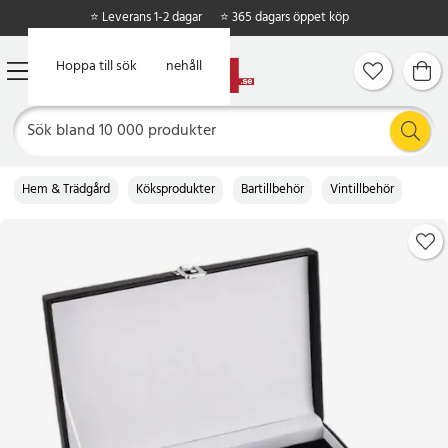
⭐ Leverans 1-2 dagar
⭐ 365 dagars öppet köp
Hoppa till huvudinnehåll
Hoppa till sök
Hem & Trädgård
Köksprodukter
Bartillbehör
Vintillbehör