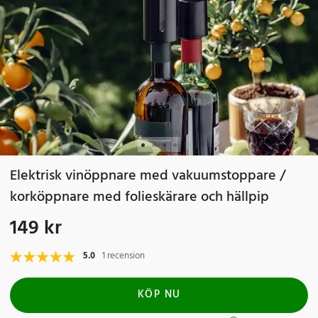
Elektrisk vinöppnare med vakuumstoppare /
korköppnare med folieskärare och hällpip
149 kr
Pris
:
149 kr
5.0
1 recension
KÖP NU