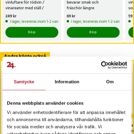
vinluftare för rödvin /
bevarar smak och
vin
vinareator med ställ /
fräschör längre
so
dekanterare för vin
hål
Pris
249 kr
:
249 kr
Pris
69 kr
:
69 kr
Pri
59 
I lager, levereras inom 1-2 vardagar
I lager, levereras inom 1-2 vardagar
Köp
Köp
Andra köpte också
PRESENTTIPS
Samtycke
Information
Om
Denna webbplats använder cookies
-
67
%
-
31
%
Vi använder enhetsidentifierare för att anpassa innehållet
och annonserna till användarna, tillhandahålla funktioner
Vakuumkork för
Alpina Vinglas 37cl 6-
Va
för sociala medier och analysera vår trafik. Vi
vinflaska med manuell
pack
vin
vidarebefordrar även sådana identifierare och annan