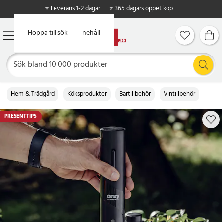
⭐ Leverans 1-2 dagar
⭐ 365 dagars öppet köp
Hoppa till huvudinnehåll
Hoppa till sök
Hem & Trädgård
Köksprodukter
Bartillbehör
Vintillbehör
PRESENTTIPS