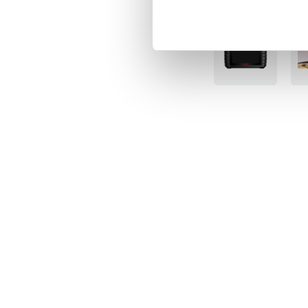
Senast besökta
Artikelnummer
:
12942
BÄSTSÄLJARE