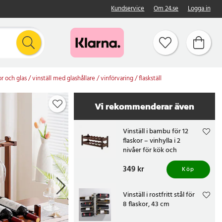
Kundservice
Om 24.se
Logga in
r och glas / vinställ med glashållare / vinförvaring / flaskställ
Vi rekommenderar även
Vinställ i bambu för 12
flaskor – vinhylla i 2
nivåer för kök och
hemmabar
Pris
349 kr
:
349 kr
Köp
Vinställ i rostfritt stål för
8 flaskor, 43 cm