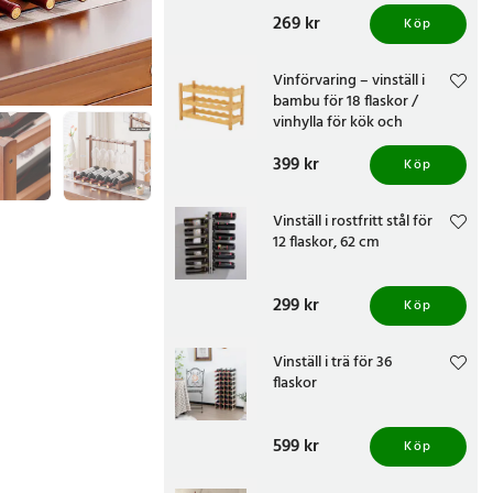
Pris
269 kr
:
269 kr
Köp
Vinförvaring – vinställ i
bambu för 18 flaskor /
vinhylla för kök och
hemmabar
Pris
399 kr
:
399 kr
Köp
Vinställ i rostfritt stål för
12 flaskor, 62 cm
Pris
299 kr
:
299 kr
Köp
Vinställ i trä för 36
flaskor
Pris
599 kr
:
599 kr
Köp