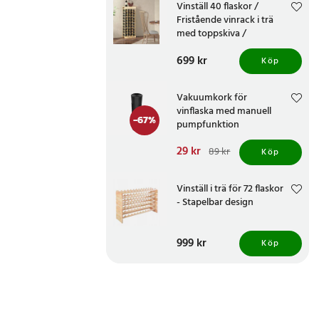
Vinställ 40 flaskor /
Fristående vinrack i trä
med toppskiva /
Vinförvaring
Pris
699 kr
:
699 kr
Köp
Vakuumkork för
vinflaska med manuell
-
67
%
pumpfunktion
Nuvarande pris
29 kr
:
89 kr
Köp
29 kr
Tidigare pris
:
89 kr
Vinställ i trä för 72 flaskor
- Stapelbar design
Pris
999 kr
:
999 kr
Köp