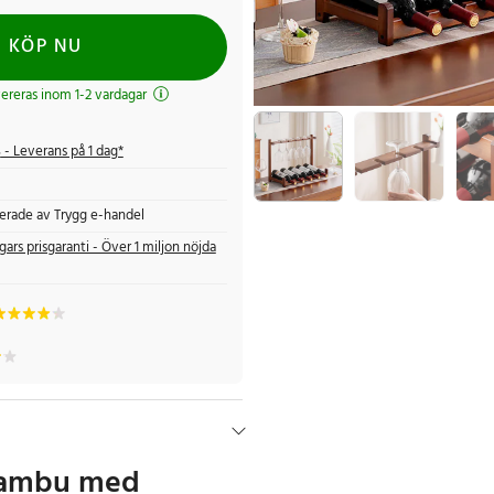
KÖP NU
evereras inom 1-2 vardagar
s
- Leverans på 1 dag*
fierade av Trygg e-handel
gars prisgaranti - Över 1 miljon nöjda
 bambu med