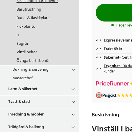
Se allt inom
bartillbehör
Barutrustning
Burk- & flaskkylare
I lager, l
Fickpluntor
Is
Expressleveran
Sugrör
Frakt 49 kr
Vintillbehör
Säkerhet
- Certi
Övriga bartillbehör
Trygghet
- 30 da
Dukning & servering
kunder
Masterchef
Larm & säkerhet
Tvätt & städ
Beskrivning
Inredning & möbler
Vinställ i
Trädgård & balkong