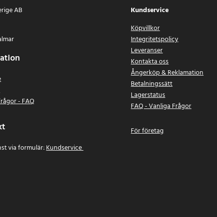
erige AB
Kundservice
Köpvillkor
almar
Integritetspolicy
Leveranser
ation
Kontakta oss
Ångerköp & Reklamation
e
Betalningssätt
n
Lagerstatus
frågor - FAQ
FAQ - Vanliga Frågor
kt
För företag
st via formulär:
Kundservice