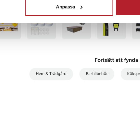
Anpassa
1
BÄSTSÄLJARE
BÄSTSÄLJARE
BÄSTSÄLJARE
BÄS
Fortsätt att fynda
Hem & Trädgård
Bartillbehör
Köksp