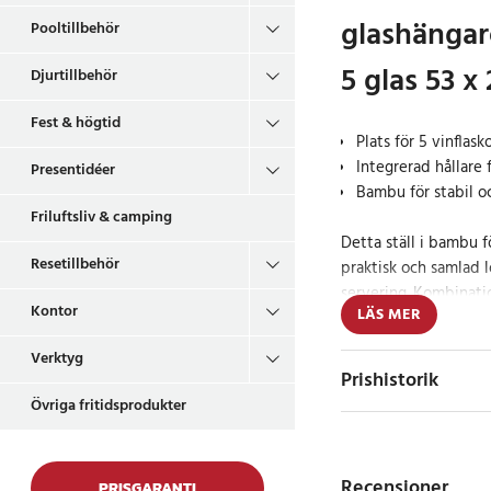
glashängare
Pooltillbehör
5 glas 53 x
Djurtillbehör
Fest & högtid
Plats för 5 vinflask
Integrerad hållare
Presentidéer
Bambu för stabil oc
Friluftsliv & camping
Detta ställ i bambu f
Resetillbehör
praktisk och samlad l
servering. Kombinati
Kontor
LÄS MER
glashängare gör det en
Verktyg
Den nedre delen rymm
Prishistorik
stabilt på plats. Det 
Övriga fritidsprodukter
vinflaskor och skapa 
Den övre delen är ut
Recensioner
PRISGARANTI