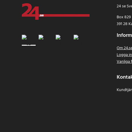
24 se Sv
Box 829
391 28 K
Inform
Om 24.s
Logga i
Vanliga 
Konta
Kundtjän