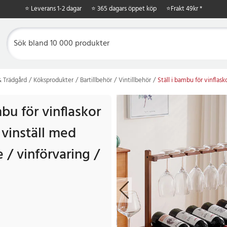
⭐ Leverans 1-2 dagar
⭐ 365 dagars öppet köp
⭐
Frakt 49kr *
 Trädgård
Köksprodukter
Bartillbehör
Vintillbehör
Ställ i bambu för vinflasko
mbu för vinflaskor
 vinställ med
e / vinförvaring /