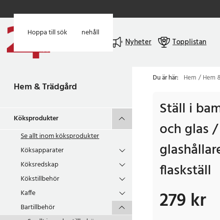
Hoppa till huvudinnehåll
Hoppa till sök
Meny
Nyheter
Topplistan
Du är här:
Hem
Hem &
Hem & Trädgård
Ställ i ba
Köksprodukter
och glas /
Se allt inom
köksprodukter
glashållar
Köksapparater
Köksredskap
flaskställ
Kökstillbehör
279 kr
Kaffe
Pris
:
279 kr
Bartillbehör