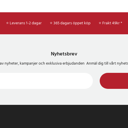
⭐ Leverans 1-2 dagar
⭐ 365 dagars öppet köp
⭐
Frakt 49kr *
Nyhetsbrev
del av nyheter, kampanjer och exklusiva erbjudanden Anmäl dig till vårt nyh