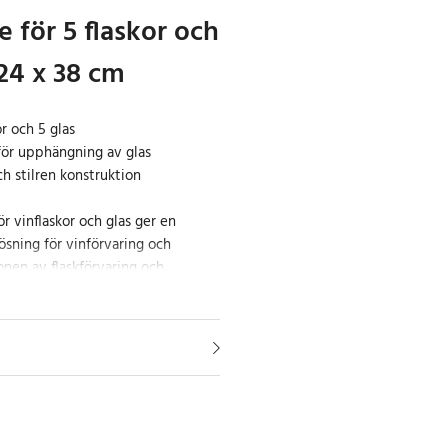
 för 5 flaskor och
 24 x 38 cm
or och 5 glas
 för upphängning av glas
h stilren konstruktion
ör vinflaskor och glas ger en
ösning för vinförvaring och
onen av flaskförvaring och
kelt att ha allt nära till hands.
er upp till 5 flaskor som ligger
gör det enkelt att organisera
en tydlig överblick.
rustad med hållare för