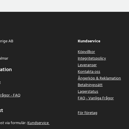
erige AB
Kundservice
Köpvillkor
almar
Integritetspolicy
Leveranser
ation
Kontakta oss
Ångerköp & Reklamation
e
Betalningssätt
n
Lagerstatus
frågor - FAQ
FAQ - Vanliga Frågor
kt
För företag
st via formulär:
Kundservice