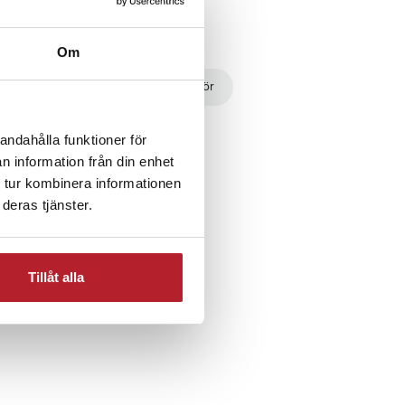
Om
balkong
Grillar & pizzatillbehör
Grillar
andahålla funktioner för
n information från din enhet
 tur kombinera informationen
deras tjänster.
Tillåt alla