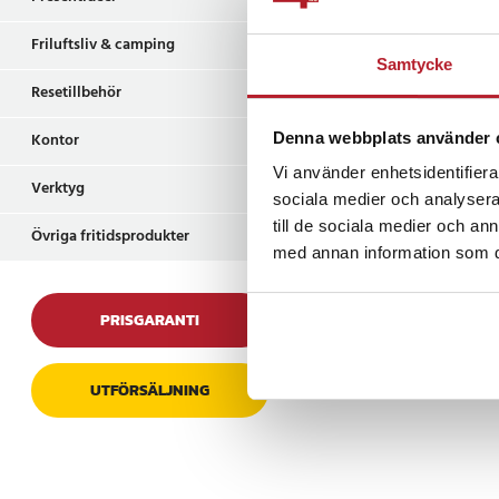
laga mat med lite ell
hälsosammare och enk
Friluftsliv & camping
utrustad med ett jus
Samtycke
steg, så du kan enke
Resetillbehör
olika typer av råvaro
handtagen och värme
Denna webbplats använder 
Kontor
användas säkert dire
Vi använder enhetsidentifierar
Verktyg
sociala medier och analysera 
Smidig användnin
till de sociala medier och a
Övriga fritidsprodukter
med annan information som du 
Grillplattan leverera
som gör matlagningen
Efter användning tor
PRISGARANTI
fuktig trasa – dropp
snabb och smidig reng
UTFÖRSÄLJNING
bordsgrill för både h
Specifikation
- Färg: svart