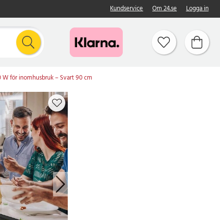
Kundservice
Om 24.se
Logga in
800 W för inomhusbruk – Svart 90 cm