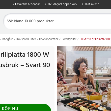
⭐ Leverans 1-2 dagar
⭐ 365 dagars öppet köp
⭐
Frakt 49kr *
 Trädgård
Köksprodukter
Köksapparater
Bordsgrillar
Elektrisk grillplatta 1
grillplatta 1800 W
usbruk – Svart 90
KÖP NU