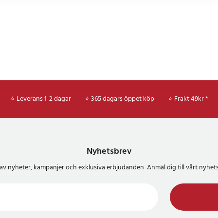
m
 × 23 cm (L × B)
220–240 V / 50 Hz
: 5 nivåer
r, 6 träslevar
45
⭐ Leverans 1-2 dagar
⭐ 365 dagars öppet köp
⭐
Frakt 49kr *
Nyhetsbrev
del av nyheter, kampanjer och exklusiva erbjudanden Anmäl dig till vårt nyh