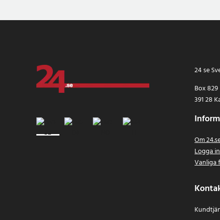
24 se Sv
Box 829
391 28 K
Inform
Om 24.s
Logga i
Vanliga 
Konta
Kundtjän