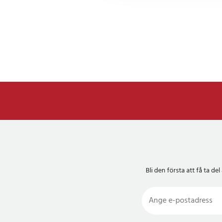
- Material: aluminiu
- Mått grillplatta: 90
- Märkspänning: AC 
- Effekt: 1800 W
- Vikt: 4 kg
- Temperaturreglering
- Tillbehör: 2 äggringa
Artikelnummer
:
1243
Bli den första att få ta 