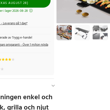
CKAS
AUGUST 28
)
 i lager 2026-08-28
s
- Leverans på 1 dag*
fierade av Trygg e-handel
gars prisgaranti - Över 1 miljon nöjda
ningen enkel och
k, grilla och njut