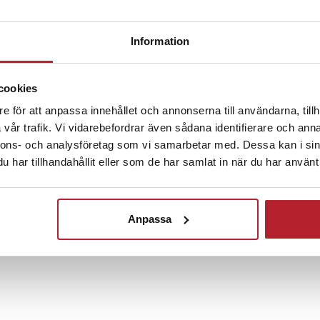
er ingen olja, vilket ger både
lare matlagning. Grillen är
Fortsätt att fynda
terbart termostatreglage i fem
Information
lt anpassa temperaturen efter
Hem & Trädgård
Köksprodukter
Trädgård & 
r. Tack vare de värmeisolerade
skyddet undertill kan den
cookies
kt på bordet.
Köksapparater
Bordsgrillar
e för att anpassa innehållet och annonserna till användarna, tillh
vår trafik. Vi vidarebefordrar även sådana identifierare och anna
g och praktiska tillbehör
nnons- och analysföretag som vi samarbetar med. Dessa kan i sin
har tillhandahållit eller som de har samlat in när du har använt 
s med 2 äggringar och 6 träslevar
 både roligare och mer precis.
kas plattan enkelt av med en
Anpassa
brickan samlar upp överskottet för
öring. En pålitlig och rymlig
emmakockar och större sällskap.