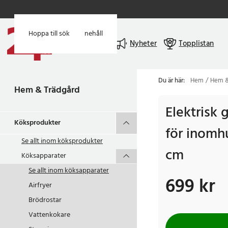
Hoppa till huvudinnehåll
Hoppa till sök
Meny
Nyheter
Topplistan
Du är här:
Hem
Hem &
Hem & Trädgård
Elektrisk 
Köksprodukter
för inomh
Se allt inom
köksprodukter
cm
Köksapparater
Se allt inom
köksapparater
699 kr
Pris
:
699 kr
Airfryer
Brödrostar
Vattenkokare