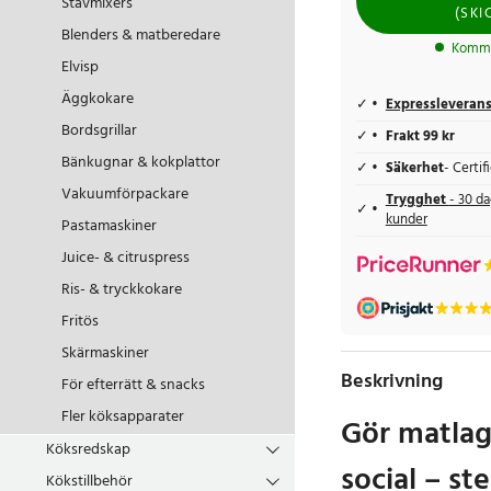
Stavmixers
(
SKI
Blenders & matberedare
Kommer
Elvisp
Äggkokare
Expressleveran
Bordsgrillar
Frakt 99 kr
Bänkugnar & kokplattor
Säkerhet
- Certi
Vakuumförpackare
Trygghet
- 30 da
kunder
Pastamaskiner
Juice- & citruspress
Ris- & tryckkokare
Fritös
Skärmaskiner
Beskrivning
För efterrätt & snacks
Fler köksapparater
Gör matlag
Köksredskap
social – ste
Kökstillbehör