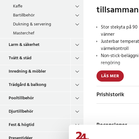
Kaffe
tillsamma
Bartillbehör
Dukning & servering
Stor stekyta på 90 
Masterchef
vänner
Justerbar temperatu
Larm & säkerhet
värmekontroll
Non-stick-beläggni
Tvätt & städ
rengöring
Inredning & möbler
LÄS MER
Denna elektriska gril
det enkelt att tillaga
Trädgård & balkong
till vardags, middagsb
Prishistorik
Pooltillbehör
Med en effekt på 18
och sprider värmen jä
Djurtillbehör
jämna och saftiga res
grönsaker eller pannk
Recensioner
Fest & högtid
Den non-stick-belagd
Presentidéer