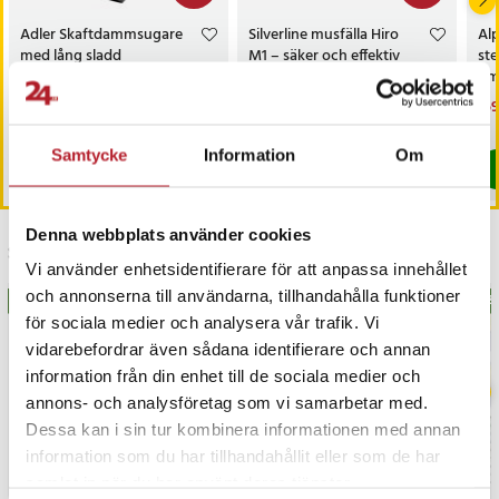
(NL/EN/DE/FR/ES/DK/NO/SE/FI)
Adler Skaftdammsugare
Silverline musfälla Hiro
Alp
Artikelnummer
:
128017
med lång sladd
M1 – säker och effektiv
st
slagfälla
tim
Nuvarande pris
399 kr
:
Nuvarande pris
49 kr
:
Nu
159
619 kr
69 kr
399 kr
Tidigare pris
:
619 kr
49 kr
Tidigare pris
:
69 kr
159
I lager, levereras inom 1-2 vardagar
I lager, levereras inom 1-2 vardagar
Samtycke
Information
Om
Köp
Köp
Denna webbplats använder cookies
Senast besökta
Vi använder enhetsidentifierare för att anpassa innehållet
och annonserna till användarna, tillhandahålla funktioner
BÄSTSÄLJARE
BÄS
för sociala medier och analysera vår trafik. Vi
vidarebefordrar även sådana identifierare och annan
information från din enhet till de sociala medier och
annons- och analysföretag som vi samarbetar med.
Dessa kan i sin tur kombinera informationen med annan
information som du har tillhandahållit eller som de har
samlat in när du har använt deras tjänster.