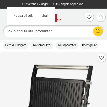
⭐ Leverans 1-2 dagar
⭐ 365 dagars öppet köp
Hoppa till huvudinnehåll
Hoppa till sök
Hem & Trädgård
Köksprodukter
Köksapparater
Bordsgrillar