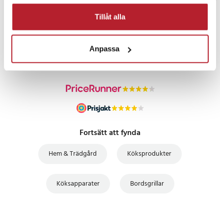
Tillåt alla
PRISGARANTI
Anpassa
UTFÖRSÄLJNING
Fortsätt att fynda
Hem & Trädgård
Köksprodukter
Köksapparater
Bordsgrillar