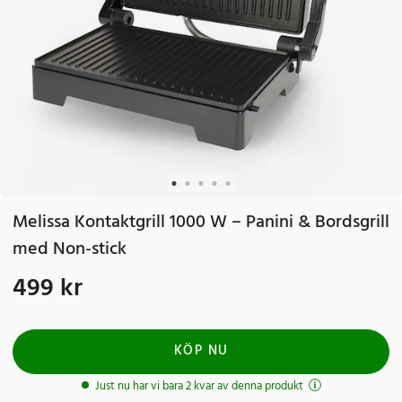
Melissa Kontaktgrill 1000 W – Panini & Bordsgrill
med Non-stick
499 kr
Pris
:
499 kr
KÖP NU
Just nu har vi bara 2 kvar av denna produkt