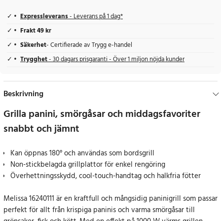
Expressleverans
- Leverans på 1 dag*
Frakt 49 kr
Säkerhet
- Certifierade av Trygg e-handel
Trygghet
- 30 dagars prisgaranti - Över 1 miljon nöjda kunder
Beskrivning
Grilla panini, smörgåsar och middagsfavoriter
snabbt och jämnt
Kan öppnas 180° och användas som bordsgrill
Non-stickbelagda grillplattor för enkel rengöring
Överhettningsskydd, cool-touch-handtag och halkfria fötter
Melissa 16240111 är en kraftfull och mångsidig paninigrill som passar
perfekt för allt från krispiga paninis och varma smörgåsar till