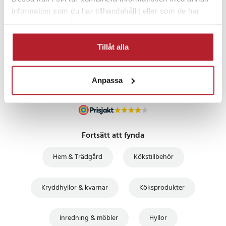
information som du har tillhandahållit eller som de har
PRISGARANTI
samlat in när du har använt deras tjänster.
Tillåt alla
UTFÖRSÄLJNING
Anpassa
Fortsätt att fynda
Hem & Trädgård
Kökstillbehör
Kryddhyllor & kvarnar
Köksprodukter
Inredning & möbler
Hyllor