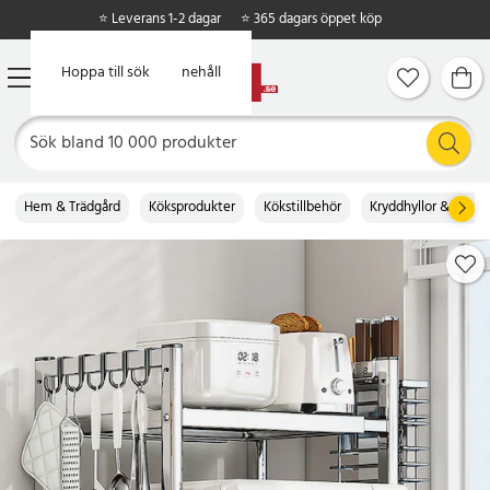
⭐ Leverans 1-2 dagar
⭐ 365 dagars öppet köp
Hoppa till huvudinnehåll
Hoppa till sök
Hem & Trädgård
Köksprodukter
Kökstillbehör
Kryddhyllor & kvarn