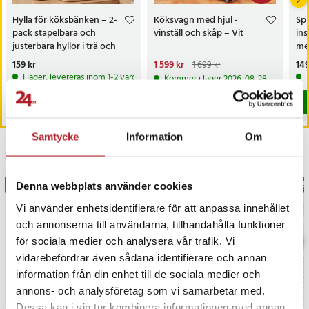
Hylla för köksbänken – 2-
Köksvagn med hjul -
Spi
pack stapelbara och
vinställ och skåp – Vit
ins
justerbara hyllor i trä och
med
metall
Pris
159 kr
:
159 kr
Nuvarande pris
1 599 kr
:
Pri
149
1 699 kr
1 599 kr
Tidigare pris
:
1 699 kr
I lager, levereras inom 1-2 vardagar
Kommer i lager 2026-08-28
Köp
Köp
Samtycke
Information
Om
Senast besökta
BÄSTSÄLJARE
BÄS
Denna webbplats använder cookies
Vi använder enhetsidentifierare för att anpassa innehållet
och annonserna till användarna, tillhandahålla funktioner
för sociala medier och analysera vår trafik. Vi
vidarebefordrar även sådana identifierare och annan
information från din enhet till de sociala medier och
annons- och analysföretag som vi samarbetar med.
Dessa kan i sin tur kombinera informationen med annan