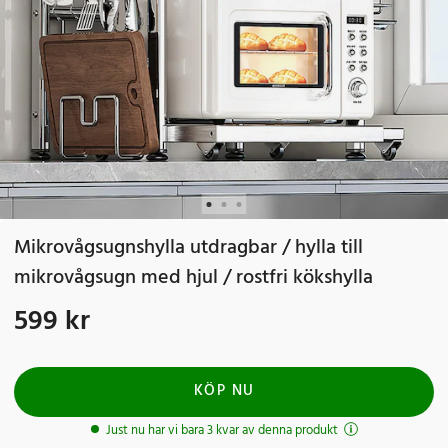
Mikrovågsugnshylla utdragbar / hylla till
mikrovågsugn med hjul / rostfri kökshylla
599 kr
Pris
:
599 kr
KÖP NU
Just nu har vi bara 3 kvar av denna produkt