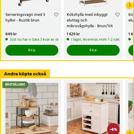
- Justerbar bredd: ca 39–62 cm
Serveringsvagn med 3
Kökshylla med inbyggt
Kö
Artikelnummer
:
125993
hyllor - Rustik brun
eluttag och
elu
mikrovågshylla - Brun/Vit
Pris
849 kr
:
849 kr
Pris
1 629 kr
:
1 629 kr
Pri
1 6
Just nu har vi bara 3 kvar av denna produkt
I lager, levereras inom 1-2 vardagar
Köp
Köp
Andra köpte också
BÄSTSÄLJARE
-
6
%