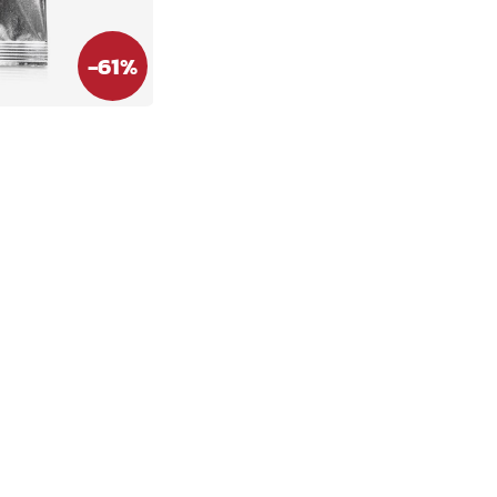
-
61
%