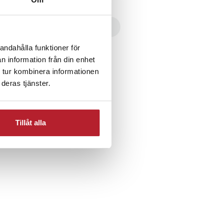
 & kvarnar
Rea 10-29 Kronor
andahålla funktioner för
produkter
n information från din enhet
 tur kombinera informationen
deras tjänster.
Tillåt alla