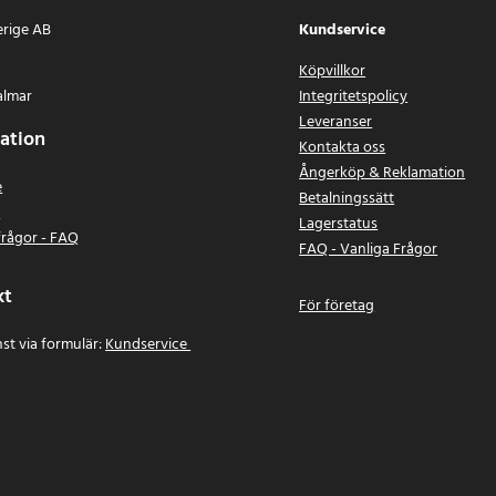
erige AB
Kundservice
Köpvillkor
almar
Integritetspolicy
Leveranser
ation
Kontakta oss
Ångerköp & Reklamation
e
Betalningssätt
n
Lagerstatus
frågor - FAQ
FAQ - Vanliga Frågor
kt
För företag
st via formulär:
Kundservice