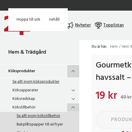
Hoppa till huvudinnehåll
Hoppa till sök
Meny
Nyheter
Topplistan
Du är här:
Hem
Hem &
Hem & Trädgård
Gourmetkv
Köksprodukter
havssalt –
Se allt inom
köksprodukter
Köksapparater
19 kr
Nuvarande pris
:
19 k
49 kr
Köksredskap
Kökstillbehör
Se allt inom
kökstillbehör
PRODUK
Bakplåtspapper till airfryer