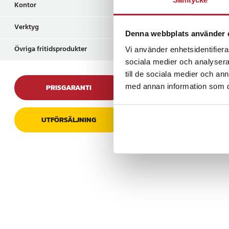
Kontor
Med refillpåsen hålle
smakrika måltid.
Verktyg
Denna webbplats använder 
Specifikation
Övriga fritidsprodukter
Vi använder enhetsidentifierar
- Innehåll: 400 g
sociala medier och analysera 
- Typ: Havssalt
till de sociala medier och a
- Användning: Refill t
med annan information som du 
PRISGARANTI
- Ursprung: Naturligt
- Tillsatser: Inga
UTFÖRSÄLJNING
Artikelnummer
:
12164