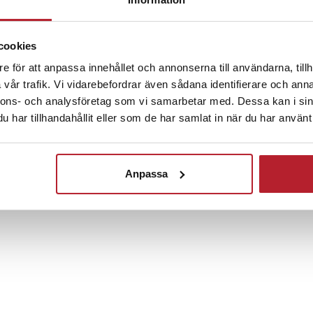
Fortsätt att fynda
r du alltid kvarnen redo för nästa
Hem & Trädgård
Kökstillbehör
Kryddhyllor
cookies
e för att anpassa innehållet och annonserna till användarna, tillh
Köksprodukter
Rea Köks
vår trafik. Vi vidarebefordrar även sådana identifierare och anna
nnons- och analysföretag som vi samarbetar med. Dessa kan i sin
ill saltkvarn
har tillhandahållit eller som de har samlat in när du har använt 
 framställt från havsvatten
0
Anpassa