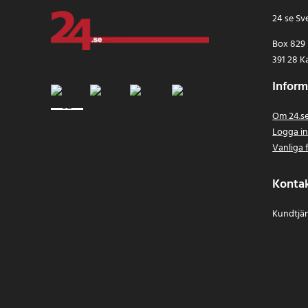
24 se Sv
Box 829
391 28 K
Inform
Om 24.s
Logga i
Vanliga 
Konta
Kundtjän