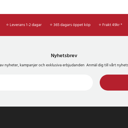
⭐ Leverans 1-2 dagar
⭐ 365 dagars öppet köp
⭐
Frakt 49kr *
Nyhetsbrev
del av nyheter, kampanjer och exklusiva erbjudanden Anmäl dig till vårt nyh