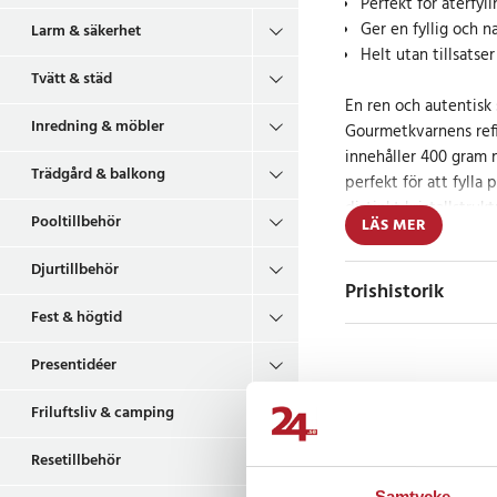
Perfekt för återfyl
Ger en fyllig och na
Larm & säkerhet
Helt utan tillsatser
Tvätt & städ
En ren och autentis
Inredning & möbler
Gourmetkvarnens refil
innehåller 400 gram n
Trädgård & balkong
perfekt för att fylla 
distinkt kristallstruk
Pooltillbehör
LÄS MER
vilket gör det lätt at
Djurtillbehör
Varje kristall har fo
Prishistorik
varsamhet, vilket ger
Fest & högtid
fram smakerna i både
Utan tillsatser eller
Presentidéer
även för dig som vill 
Recensioner
möjligt i köket.
Friluftsliv & camping
Resetillbehör
Enkel lösning för
Samtycke