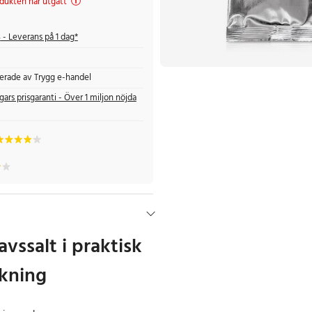
dukten har utgått
s
- Leverans på 1 dag*
fierade av Trygg e-handel
gars prisgaranti - Över 1 miljon nöjda
avssalt i praktisk
ckning