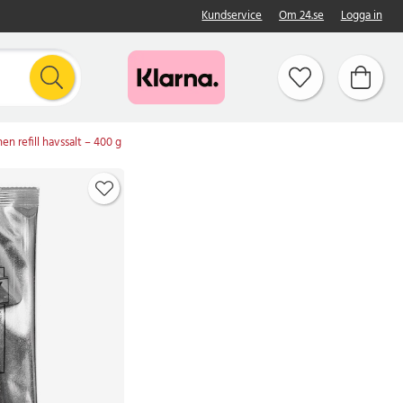
Kundservice
Om 24.se
Logga in
n refill havssalt – 400 g