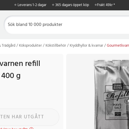
⭐ Leverans 1-2 dagar
⭐ 365 dagars öppet köp
⭐
Frakt 49kr *
 Trädgård
Köksprodukter
Kökstillbehör
Kryddhyllor & kvarnar
Gourmetkvarne
arnen refill
 400 g
r
Tidigare pris
:
49 kr
TEN HAR UTGÅTT