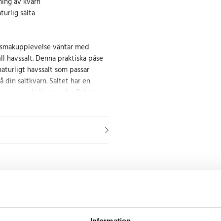
lning av kvarn
turlig sälta
k smakupplevelse väntar med
l havssalt. Denna praktiska påse
aturligt havssalt som passar
på din saltkvarn. Saltet har en
tur som mals jämnt och effektivt,
t dosera exakt efter smak.
rmats av havet och torkats med
 en balanserad sälta som lyfter
 vardagsrätter och festmåltider.
 blekmedel passar detta havssalt
ha ett så naturligt alternativ som
 smakfull matlagning
Information