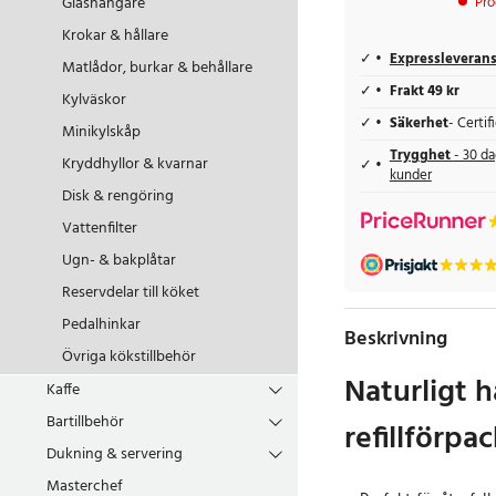
Glashängare
Pro
Krokar & hållare
Expressleveran
Matlådor, burkar & behållare
Frakt 49 kr
Kylväskor
Säkerhet
- Certi
Minikylskåp
Trygghet
- 30 da
Kryddhyllor & kvarnar
kunder
Disk & rengöring
Vattenfilter
Ugn- & bakplåtar
Reservdelar till köket
Pedalhinkar
Beskrivning
Övriga kökstillbehör
Naturligt h
Kaffe
Bartillbehör
refillförpa
Dukning & servering
Masterchef