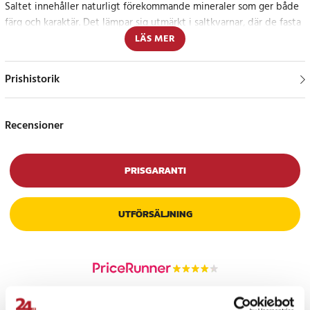
Saltet innehåller naturligt förekommande mineraler som ger både
färg och karaktär. Det lämpar sig utmärkt i saltkvarnar, där de fasta
kristallerna mals ner till perfekt kornstorlek för exakt dosering.
LÄS MER
Refillpåsen gör det enkelt att hålla kvarnen fylld och redo – både
praktiskt och hållbart.
Prishistorik
Ett naturligt inslag i köket
Recensioner
Himalayasaltet tillför inte bara smak utan också en vacker färgton
på tallriken.
PRISGARANTI
Specifikation
- Innehåll: 400 g
- Typ: Himalayasalt
UTFÖRSÄLJNING
- Användning: Refill till saltkvarn
- Ursprung: Naturligt kristallsalt från Himalaya
- Tillsatser: Inga
Artikelnummer
:
121642