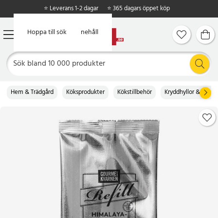
⭐ Leverans 1-2 dagar
⭐ 365 dagars öppet köp
Hoppa till huvudinnehåll
Hoppa till sök
Hem & Trädgård
Köksprodukter
Kökstillbehör
Kryddhyllor & kvarn