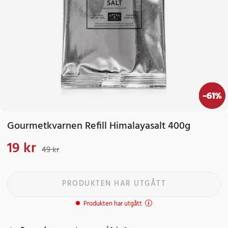
-
61
%
Gourmetkvarnen Refill Himalayasalt 400g
19 kr
Nuvarande pris
:
19 kr
Tidigare pris
:
49 kr
49 kr
PRODUKTEN HAR UTGÅTT
Produkten har utgått