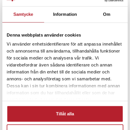
Fortsätt att fynda
Samtycke
Information
Om
Hem & Trädgård
Kökstillbehör
Denna webbplats använder cookies
Kryddhyllor & kvarnar
Rea 10-29 Kronor
Vi använder enhetsidentifierare för att anpassa innehållet
och annonserna till användarna, tillhandahålla funktioner
Köksprodukter
Rea Köksprodukter
för sociala medier och analysera vår trafik. Vi
vidarebefordrar även sådana identifierare och annan
information från din enhet till de sociala medier och
annons- och analysföretag som vi samarbetar med.
Dessa kan i sin tur kombinera informationen med annan
information som du har tillhandahållit eller som de har
samlat in när du har använt deras tjänster.
Tillåt alla