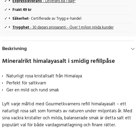
Expressleverans
- Leverans på 1 dag*
Frakt 49 kr
Säkerhet
- Certifierade av Trygg e-handel
Trygghet
- 30 dagars prisgaranti - Över 1 miljon nöjda kunder
Beskrivning
Mineralrikt himalayasalt i smidig refillpåse
Naturligt rosa kristallsalt från Himalaya
Perfekt för saltkvarn
Ger en mild och rund smak
Lyft varje måltid med Gourmetkvarnens refill himalayasalt – ett
naturligt rosa salt som formats av naturen under miljontals år. Med
sina vackra kristaller och milda, balanserade smak är detta salt ett
populärt val för både vardagsmatlagning och finare rätter.