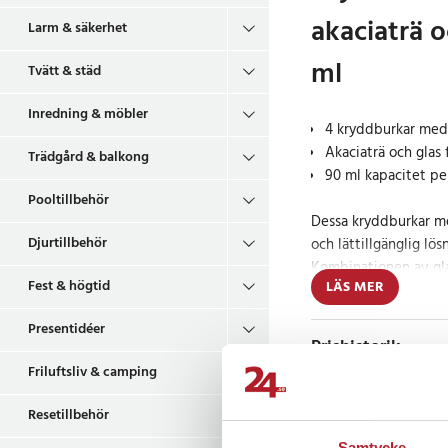
akaciaträ o
Larm & säkerhet
ml
Tvätt & städ
Inredning & möbler
4 kryddburkar med 
Akaciaträ och glas 
Trädgård & balkong
90 ml kapacitet pe
Pooltillbehör
Dessa kryddburkar me
Djurtillbehör
och lättillgänglig lös
Kombinationen av gla
Fest & högtid
LÄS MER
överblick och gör det
direkt.
Presentidéer
Prishistorik
Varje burk rymmer 90 
Friluftsliv & camping
för daglig användning
tydligt, vilket fören
Resetillbehör
tiden för att leta eft
Recensioner
Samtycke