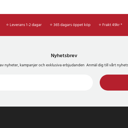
4
⭐ Leverans 1-2 dagar
⭐ 365 dagars öppet köp
⭐
Frakt 49kr *
Nyhetsbrev
del av nyheter, kampanjer och exklusiva erbjudanden Anmäl dig till vårt nyh