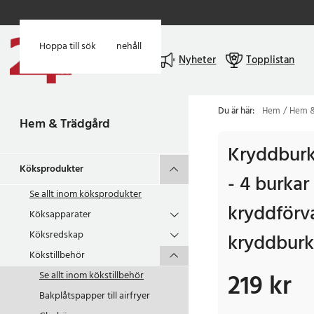
Hoppa till huvudinnehåll
Hoppa till sök
Meny
Nyheter
Topplistan
Du är här:
Hem
Hem &
Hem & Trädgård
Kryddburk
Köksprodukter
- 4 burkar
Se allt inom
köksprodukter
kryddförva
Köksapparater
Köksredskap
kryddburk
Kökstillbehör
219 kr
Se allt inom
kökstillbehör
Pris
:
219 kr
Bakplåtspapper till airfryer