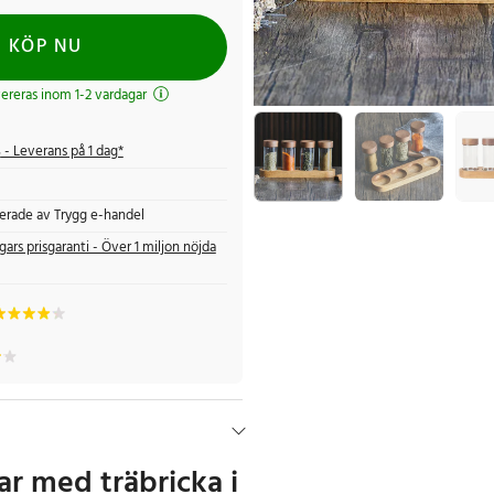
KÖP NU
evereras inom 1-2 vardagar
s
- Leverans på 1 dag*
fierade av Trygg e-handel
gars prisgaranti - Över 1 miljon nöjda
r med träbricka i