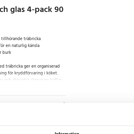
ch glas 4-pack 90
tillhörande träbricka
för en naturlig känsla
r burk
d träbricka ger en organiserad
ning för kryddförvaring i köket.
s och akaciaträ skapar en tydlig
 enkelt att identifiera innehållet
ml, vilket ger en praktisk storlek
. Glaset gör att kryddorna syns
klar matlagningen och minskar
er rätt ingrediens.
Information