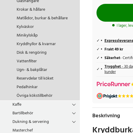
Glashängare
Krokar & hållare
Matlådor, burkar & behållare
I lager, l
Kylväskor
Minikylskåp
Expressleveran
Kryddhyllor & kvarnar
Frakt 49 kr
Disk & rengöring
Säkerhet
- Certi
Vattenfilter
Trygghet
- 30 da
Ugn- & bakplåtar
kunder
Reservdelar till köket
Pedalhinkar
Övriga kökstillbehör
Kaffe
Bartillbehör
Beskrivning
Dukning & servering
Kryddburka
Masterchef