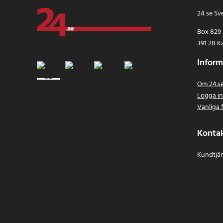
24 se Sv
Box 829
391 28 K
Inform
Om 24.s
Logga i
Vanliga 
Konta
Kundtjän