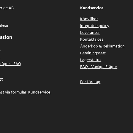
erige AB
Kundservice
Köpvillkor
almar
Integritetspolicy
Leveranser
ation
Kontakta oss
Ångerköp & Reklamation
e
Betalningssätt
n
Lagerstatus
frågor - FAQ
FAQ - Vanliga Frågor
kt
För företag
st via formulär:
Kundservice