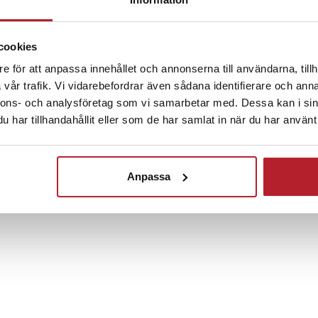
r en stabil och enhetlig känsla. De
 kryddorna samlade och gör burkarna
cookies
d användning.
Fortsätt att fynda
e för att anpassa innehållet och annonserna till användarna, tillh
ickan håller alla burkar på plats
vår trafik. Vi vidarebefordrar även sådana identifierare och anna
Hem & Trädgård
Kökstillbehör
Kryddhyllo
serad yta på köksbänken. Det gör
nnons- och analysföretag som vi samarbetar med. Dessa kan i sin
 ordning samtidigt som det ger
har tillhandahållit eller som de har samlat in när du har använt 
för bättre struktur
Anpassa
cm gör att setet passar bra även
digt som alla kryddor hålls
ngliga.
 glas
r burk
bricka