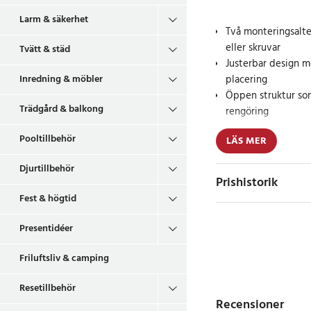
Larm & säkerhet
Två monteringsalte
eller skruvar
Tvätt & städ
Justerbar design me
Inredning & möbler
placering
Öppen struktur som
Trädgård & balkong
rengöring
Pooltillbehör
LÄS MER
Dessa väggmonterade 
för att organisera k
Djurtillbehör
sin eleganta svarta f
Prishistorik
erbjuder de både stil
Fest & högtid
monteras på två sätt
(tål upp till 5 kg) för
Presentidéer
skruvar för högre bär
olika väggmaterial o
Friluftsliv & camping
De två separata hyllo
Resetillbehör
Recensioner
avstånd mellan sig, v