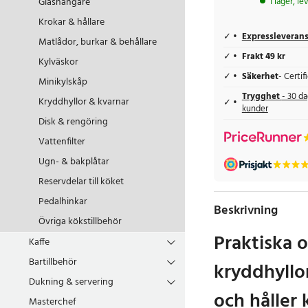
Glashängare
I lager, l
Krokar & hållare
Expressleveran
Matlådor, burkar & behållare
Frakt 49 kr
Kylväskor
Säkerhet
- Certi
Minikylskåp
Trygghet
- 30 da
Kryddhyllor & kvarnar
kunder
Disk & rengöring
Vattenfilter
Ugn- & bakplåtar
Reservdelar till köket
Pedalhinkar
Beskrivning
Övriga kökstillbehör
Praktiska o
Kaffe
Bartillbehör
kryddhyllo
Dukning & servering
och håller 
Masterchef