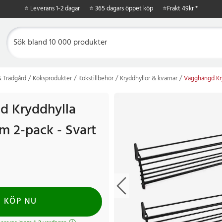
⭐ Leverans 1-2 dagar
⭐ 365 dagars öppet köp
⭐
Frakt 49kr *
 Trädgård
Köksprodukter
Kökstillbehör
Kryddhyllor & kvarnar
Vägghängd Kry
d Kryddhylla
m 2-pack - Svart
KÖP NU