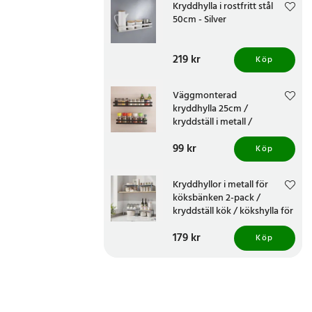
Kryddhylla i rostfritt stål
50cm - Silver
Pris
219 kr
:
219 kr
Köp
Väggmonterad
kryddhylla 25cm /
kryddställ i metall /
kryddförvaring
Pris
99 kr
:
99 kr
Köp
Kryddhyllor i metall för
köksbänken 2-pack /
kryddställ kök / kökshylla för
bänkskiva
Pris
179 kr
:
179 kr
Köp