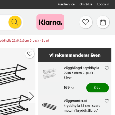
Kundservice
Om 24.se
Logga in
ddhylla 29x6,5x6cm 2-pack - Svart
Vi rekommenderar även
Vägghängd Kryddhylla
29x6,5x6cm 2-pack -
Silver
Pris
169 kr
:
169 kr
Köp
Väggmonterad
kryddhylla 35 cm i svart
metall / kryddhållare /