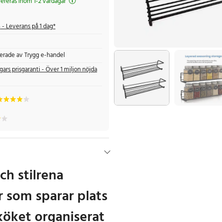
evereras inom 1-2 vardagar
s
- Leverans på 1 dag*
fierade av Trygg e-handel
gars prisgaranti - Över 1 miljon nöjda
ch stilrena
r som sparar plats
köket organiserat