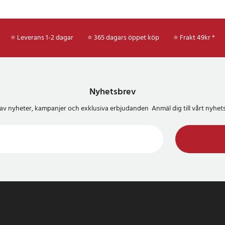
⭐ Leverans 1-2 dagar
⭐ 365 dagars öppet köp
⭐
Frakt 49kr *
Nyhetsbrev
del av nyheter, kampanjer och exklusiva erbjudanden Anmäl dig till vårt nyh