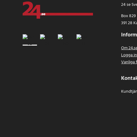
24 se Sv
Box 829
391 28 K
Inform
Om 24.s
Logga i
Vanliga 
Konta
Kundtjän