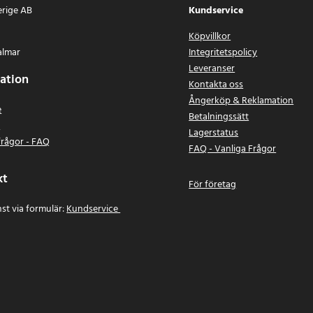
erige AB
Kundservice
Köpvillkor
almar
Integritetspolicy
Leveranser
ation
Kontakta oss
Ångerköp & Reklamation
e
Betalningssätt
n
Lagerstatus
frågor - FAQ
FAQ - Vanliga Frågor
kt
För företag
st via formulär:
Kundservice