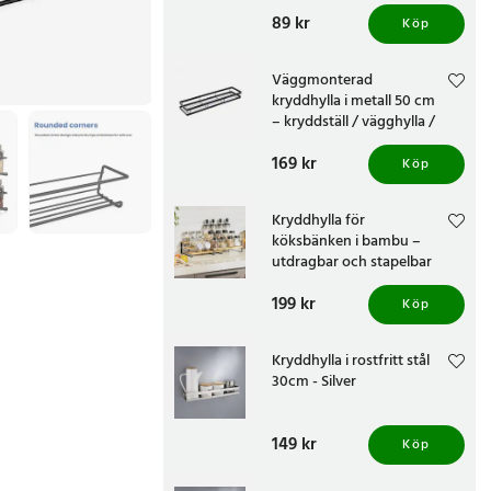
kökshylla vägg
Pris
89 kr
:
89 kr
Köp
Väggmonterad
kryddhylla i metall 50 cm
– kryddställ / vägghylla /
kryddförvaring
Pris
169 kr
:
169 kr
Köp
Kryddhylla för
köksbänken i bambu –
utdragbar och stapelbar
Pris
199 kr
:
199 kr
Köp
Kryddhylla i rostfritt stål
30cm - Silver
Pris
149 kr
:
149 kr
Köp