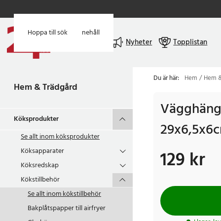
Hoppa till huvudinnehåll
Hoppa till sök
Meny
Nyheter
Topplistan
Du är här:
Hem
Hem &
Hem & Trädgård
Vägghäng
Köksprodukter
29x6,5x6c
Se allt inom
köksprodukter
Köksapparater
129 kr
Pris
:
129 kr
Köksredskap
Kökstillbehör
Se allt inom
kökstillbehör
Bakplåtspapper till airfryer