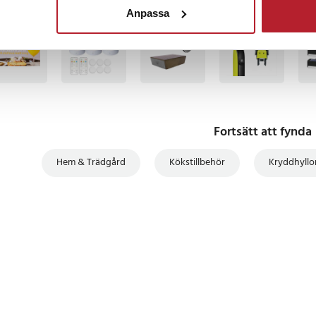
Anpassa
vhäftande): 5 kg
BÄSTSÄLJARE
BÄSTSÄLJARE
BÄSTSÄLJARE
BÄS
v: Självhäftande remsor eller
uktur med avrundade hörn
r höjd, fuktsäker,
 Kök, badrum, hushållsförvaring
Fortsätt att fynda
5
Hem & Trädgård
Kökstillbehör
Kryddhyllo