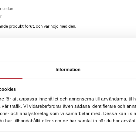
igare uppvärmda produkter längre
 för att värma kalla produkter).
år sedan
 av enheten möjliggör att
tt temperatur i flera timmar.
nande produkt förut, och var nöjd med den.
3
 sedan
Information
cookies
nader sedan
e för att anpassa innehållet och annonserna till användarna, tillh
vår trafik. Vi vidarebefordrar även sådana identifierare och anna
 med produkt och service
nnons- och analysföretag som vi samarbetar med. Dessa kan i sin
norska
•
Visa original
har tillhandahållit eller som de har samlat in när du har använt 
censioner