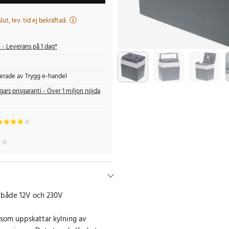
 slut, lev. tid ej bekräftad.
s
- Leverans på 1 dag*
fierade av Trygg e-handel
gars prisgaranti - Över 1 miljon nöjda
 både 12V och 230V
 som uppskattar kylning av