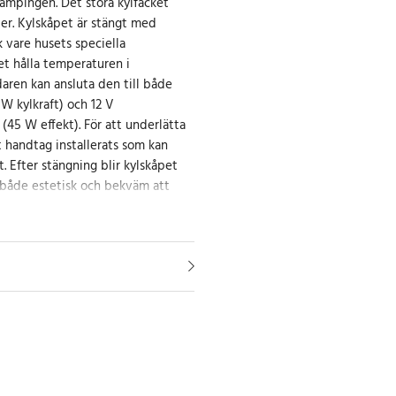
ampingen. Det stora kylfacket
ter. Kylskåpet är stängt med
k vare husets speciella
et hålla temperaturen i
ren kan ansluta den till både
 W kylkraft) och 12 V
(45 W effekt). För att underlätta
 handtag installerats som kan
t. Efter stängning blir kylskåpet
både estetisk och bekväm att
ell
och varmt
2V / AC 220-2400V
förbrukning
lopentanisolering
klek 20-25mm
 i kylkammaren 16-20 ° C lägre /