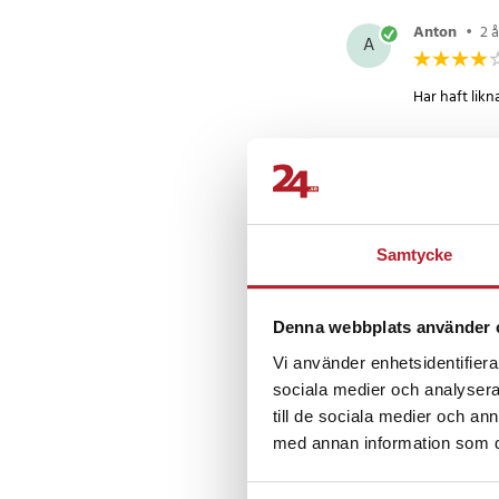
temperaturen på tid
(kylaren används inte
Anton
•
2 
A
• Lämplig användning
produkterna håller rä
Har haft lik
Artikelnummer
:
8605
Hans
•
2 år
H
Samtycke
Denna webbplats använder 
Eva
•
11 må
E
Vi använder enhetsidentifierar
sociala medier och analysera 
Mycket nöjd
till de sociala medier och a
Översatt från 
med annan information som du 
Visa fler re