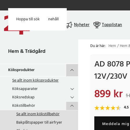
Hoppa till huvudinnehåll
Hoppa till sök
Meny
Nyheter
Topplistan
Du är här:
Hem
Hem &
Hem & Trädgård
AD 8078 P
Köksprodukter
12V/230V
Se allt inom
köksprodukter
Köksapparater
899 kr
Nuvarande pris
:
899
1 
Köksredskap
Kökstillbehör
4.5
Se allt inom
kökstillbehör
Bakplåtspapper till airfryer
Meddela mig 