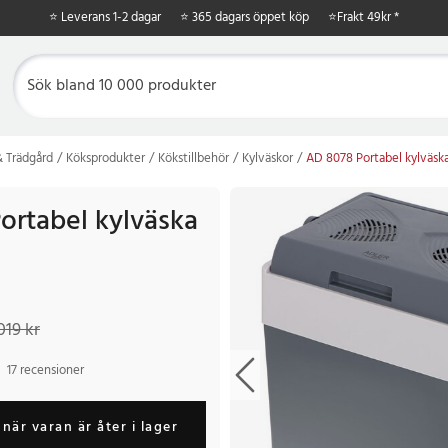
⭐ Leverans 1-2 dagar
⭐ 365 dagars öppet köp
⭐
Frakt 49kr *
 Trädgård
Köksprodukter
Kökstillbehör
Kylväskor
AD 8078 Portabel kylväsk
ortabel kylväska
 kr
Tidigare pris
:
1 019 kr
019 kr
17 recensioner
när varan är åter i lager