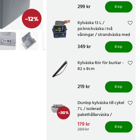
Pris
299 kr
:
299 kr
Köp
-
12
%
Kylväska 13 L /
picknickväska i två
våningar / strandväska med
axelband / lunchväska
Pris
349 kr
:
349 kr
Köp
Kylväska Rör för burkar -
82 x 8cm
Pris
219 kr
:
219 kr
Köp
Dunlop kylväska till cykel
7 L / isolerad
-
38
%
pakethållarväska /
cykelväska - grå
Nuvarande pris
179 kr
:
Köp
179 kr
Tidigare pris
:
289 kr
289 kr