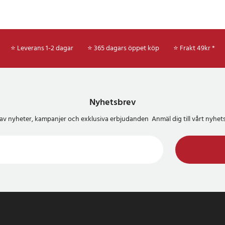
⭐ Leverans 1-2 dagar
⭐ 365 dagars öppet köp
⭐
Frakt 49kr *
Nyhetsbrev
del av nyheter, kampanjer och exklusiva erbjudanden Anmäl dig till vårt nyh