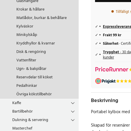
Glashängare
Krokar & hållare
Tillfälligt
Matlådor, burkar & behållare
Kylväskor
Expressleveran
Minikylskåp
Frakt 99 kr
Kryddhyllor & kvarnar
Säkerhet
- Certi
Disk & rengöring
Trygghet
- 30 da
kunder
Vattenfilter
Ugn- & bakplåtar
Reservdelar till köket
Pedalhinkar
Övriga kökstillbehör
Beskrivning
Kaffe
Bartillbehör
Portabel kylbox med
Dukning & servering
Skapad för resenärer
Masterchef