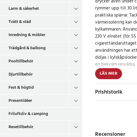
drycker även under c
rymmer upp till 30 li
Larm & säkerhet
praktiska spärrar. Tac
Tvätt & städ
värmeisolering kan d
kylkammaren. Använda
Inredning & möbler
230 V elnätet (för 55
cigarettändaruttaget 
Trädgård & balkong
användningen har ett
döljas i kylskåpslocke
Pooltillbehör
en bekväm resväska, 
bära.
LÄS MER
Djurtillbehör
- Kapacitet 28 L.
Fest & högtid
Prishistorik
- Kylsystem: Peltier c
- 2 funktioner: kallt 
Presentidéer
- Effektväljare: DC 1
- Läge för låg energi
Friluftsliv & camping
- Speciell C5H10 cyk
Resetillbehör
- Väggisoleringstjoc
Recensioner
- Konstant temperatur