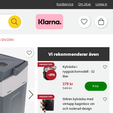
Kundservice
Om 24.se
Logga in
a 12V/230V
Vi rekommenderar även
PRESENTTIPS
Kylväska i
ryggsäcksmodell - 32
-
31
%
liter
Nuvarande pris
379 kr
:
Köp
379 kr
Tidigare pris
:
549 kr
549 kr
PRESENTTIPS
Stilren kylväska med
vintapp baginbox vin
och isolerad design