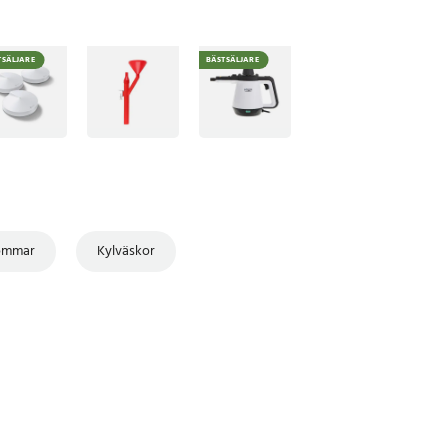
TSÄLJARE
BÄSTSÄLJARE
ommar
Kylväskor