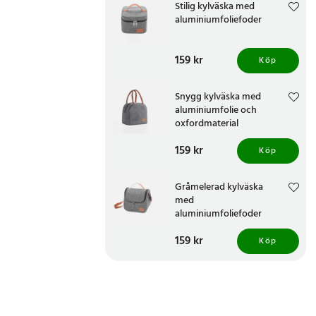
Stilig kylväska med
aluminiumfoliefoder
Pris
159 kr
:
159 kr
Köp
Snygg kylväska med
aluminiumfolie och
oxfordmaterial
Pris
159 kr
:
159 kr
Köp
Gråmelerad kylväska
med
aluminiumfoliefoder
Pris
159 kr
:
159 kr
Köp