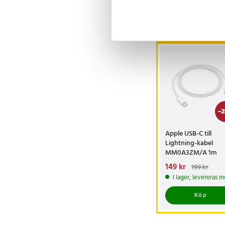
Andra köpte o
-
2
Apple USB-C till
Lightning-kabel
MM0A3ZM/A 1m
Nuvarande pris
149 kr
:
199 kr
149 kr
Tidigare pris
:
I lager, levereras 
199 kr
Köp