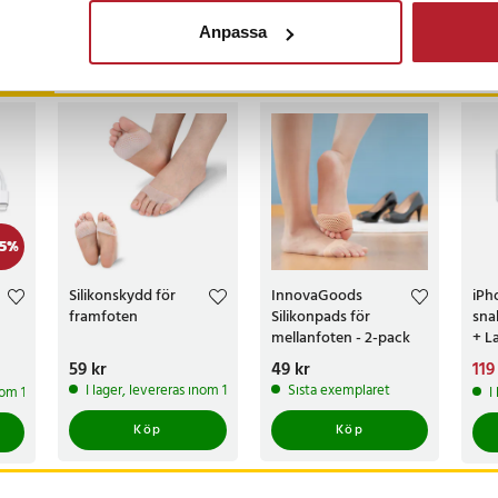
Anpassa
ckså
5
%
Silikonskydd för
InnovaGoods
iPh
framfoten
Silikonpads för
sna
mellanfoten - 2-pack
+ L
C ti
Pris
59 kr
:
59 kr
Pris
49 kr
:
49 kr
Nuv
119
119 
I lager, levereras inom 1-2 vardagar
Sista exemplaret
inom 1-2 vardagar
I
199 
Köp
Köp