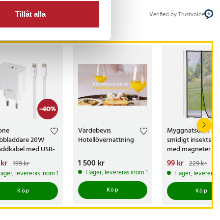
Verified by Trustvoice
Tillåt alla
-
40
%
one
Värdebevis
Myggnätsdörr - E
bbladdare 20W
Hotellövernattning
smidigt insektsnä
addkabel med USB-
med magneter - 
ll Lightning
Mesh
arande pris
 kr
:
Pris
1 500 kr
:
1 500 kr
Nuvarande pris
99 kr
:
199 kr
229 kr
kr
Tidigare pris
:
99 kr
Tidigare pris
I lager, levereras inom 1-2 vardagar
 lager, levereras inom 1-2 vardagar
I lager, leverera
kr
229 kr
Köp
Köp
Köp