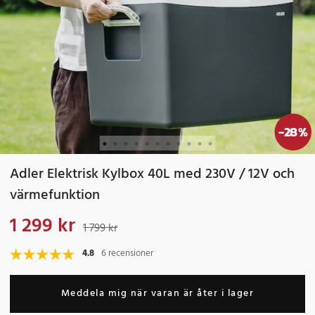
-
28
%
Adler Elektrisk Kylbox 40L med 230V / 12V och
värmefunktion
1 299 kr
Nuvarande pris
:
1 299 kr
Tidigare pris
:
1 799 kr
1 799 kr
4.8
6 recensioner
Meddela mig när varan är åter i lager