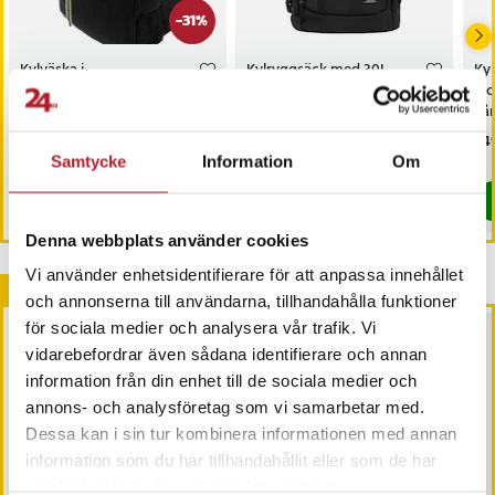
-
31
%
Kylväska i
Kylryggsäck med 30L
Kyl
ryggsäcksmodell - 32
kapacitet i slitstark
pic
liter
polyester - Svart
vå
ax
Nuvarande pris
379 kr
:
Pris
399 kr
:
399 kr
Pri
349
549 kr
379 kr
Tidigare pris
:
549 kr
Samtycke
Information
Om
Kommer i lager 2026-08-28
I lager, levereras inom 1-2 vardagar
Köp
Köp
Denna webbplats använder cookies
Vi använder enhetsidentifierare för att anpassa innehållet
Andra köpte också
och annonserna till användarna, tillhandahålla funktioner
för sociala medier och analysera vår trafik. Vi
vidarebefordrar även sådana identifierare och annan
information från din enhet till de sociala medier och
annons- och analysföretag som vi samarbetar med.
Dessa kan i sin tur kombinera informationen med annan
information som du har tillhandahållit eller som de har
samlat in när du har använt deras tjänster.