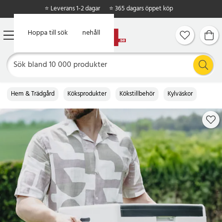
⭐ Leverans 1-2 dagar
⭐ 365 dagars öppet köp
Hoppa till huvudinnehåll
Hoppa till sök
Hem & Trädgård
Köksprodukter
Kökstillbehör
Kylväskor