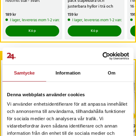
rostfritt stål - Svart
pack stapelbara och
i v
justerbara hyllor i trä och
16
metall
Pris
189 kr
:
189 kr
Pris
159 kr
:
159 kr
Pri
199
I lager, levereras inom 1-2 vardagar
I lager, levereras inom 1-2 vardagar
Köp
Köp
Andra köpte också
BÄSTSÄLJARE
Samtycke
Information
Om
Denna webbplats använder cookies
Vi använder enhetsidentifierare för att anpassa innehållet
och annonserna till användarna, tillhandahålla funktioner
-
41
%
för sociala medier och analysera vår trafik. Vi
Batteri till brandvarnare -
Diskställ med bricka -
Ägg
vidarebefordrar även sådana identifierare och annan
När bytte du senast?
Svart
kyl
information från din enhet till de sociala medier och