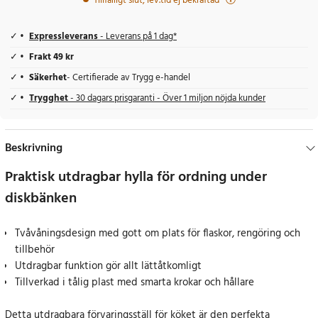
Tillfälligt slut, lev.tid ej bekräftad
Expressleverans
- Leverans på 1 dag*
Frakt 49 kr
Säkerhet
- Certifierade av Trygg e-handel
Trygghet
- 30 dagars prisgaranti - Över 1 miljon nöjda kunder
Beskrivning
Praktisk utdragbar hylla för ordning under
diskbänken
Tvåvåningsdesign med gott om plats för flaskor, rengöring och
tillbehör
Utdragbar funktion gör allt lättåtkomligt
Tillverkad i tålig plast med smarta krokar och hållare
Detta utdragbara förvaringsställ för köket är den perfekta