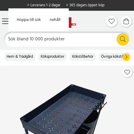
⭐ Leverans 1-2 dagar
⭐ 365 dagars öppet köp
Hoppa till huvudinnehåll
Hoppa till sök
Hem & Trädgård
Köksprodukter
Kökstillbehör
Övriga kökstillbehör