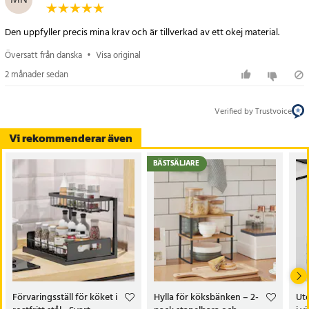
MN
- Utdragbar bas för enkel åtkomst
- Två nivåer med smart sidoförvaring
Den uppfyller precis mina krav och är tillverkad av ett okej material.
- Lämplig för kök, badrum eller tvättstuga
Översatt från danska
•
Visa original
Artikelnummer
:
122535
2 månader sedan
Verified by Trustvoice
Vi rekommenderar även
BÄSTSÄLJARE
Förvaringsställ för köket i
Hylla för köksbänken – 2-
Utd