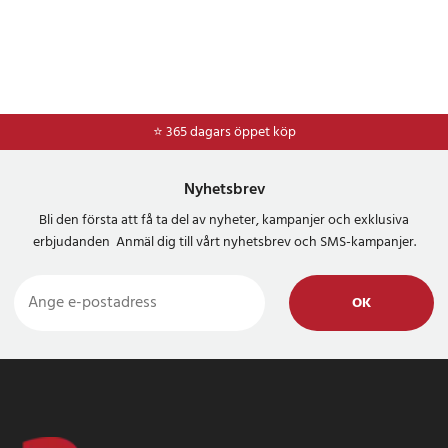
⭐ 365 dagars öppet köp
⭐
Frakt 49kr *
Nyhetsbrev
Bli den första att få ta del av nyheter, kampanjer och exklusiva
erbjudanden Anmäl dig till vårt nyhetsbrev och SMS-kampanjer.
OK