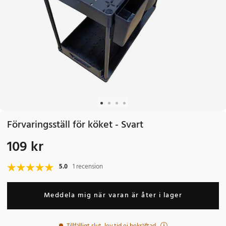
Förvaringsställ för köket - Svart
109 kr
Pris
:
109 kr
5.0
1 recension
Meddela mig när varan är åter i lager