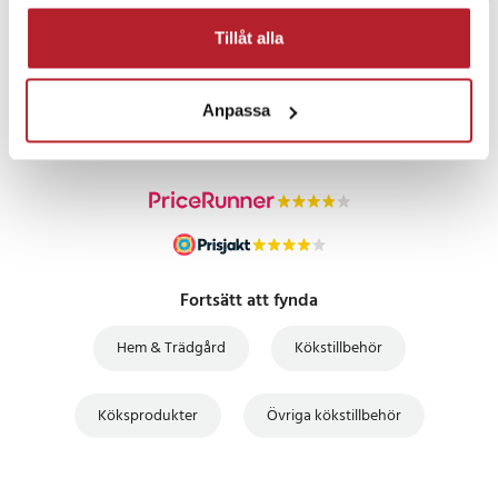
Tillåt alla
PRISGARANTI
Anpassa
UTFÖRSÄLJNING
Fortsätt att fynda
Hem & Trädgård
Kökstillbehör
Köksprodukter
Övriga kökstillbehör