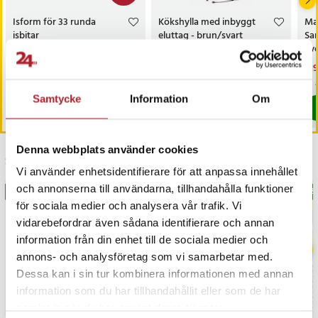
Isform för 33 runda
Kökshylla med inbyggt
Ma
isbitar
eluttag - brun/svart
San
Sv
Nuvarande pris
29 kr
:
Pris
1 699 kr
:
1 699 kr
Nu
219
69 kr
29 kr
Tidigare pris
:
69 kr
219
I lager, levereras inom 1-2 vardagar
I lager, levereras inom 1-2 vardagar
Samtycke
Information
Om
Köp
Köp
Denna webbplats använder cookies
Senast besökta
Vi använder enhetsidentifierare för att anpassa innehållet
och annonserna till användarna, tillhandahålla funktioner
BÄSTSÄLJARE
BÄS
för sociala medier och analysera vår trafik. Vi
vidarebefordrar även sådana identifierare och annan
information från din enhet till de sociala medier och
annons- och analysföretag som vi samarbetar med.
Dessa kan i sin tur kombinera informationen med annan
information som du har tillhandahållit eller som de har
samlat in när du har använt deras tjänster.