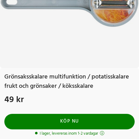
Grönsaksskalare multifunktion / potatisskalare
frukt och grönsaker / köksskalare
49 kr
Pris
:
49 kr
KÖP NU
I lager, levereras inom 1-2 vardagar