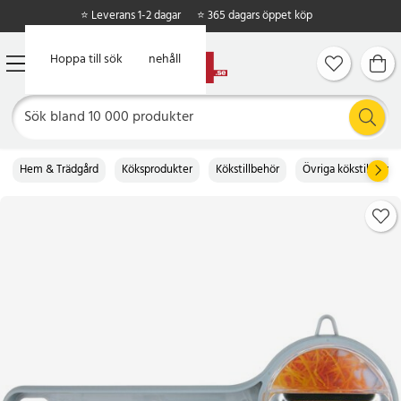
⭐ Leverans 1-2 dagar
⭐ 365 dagars öppet köp
Hoppa till huvudinnehåll
Hoppa till sök
Hem & Trädgård
Köksprodukter
Kökstillbehör
Övriga kökstillbehör