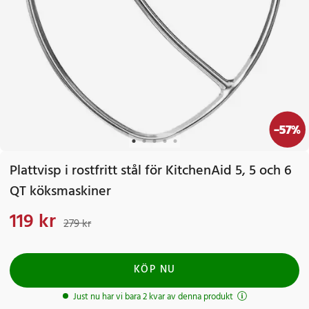
-
57
%
Plattvisp i rostfritt stål för KitchenAid 5, 5 och 6
QT köksmaskiner
119 kr
Nuvarande pris
:
119 kr
Tidigare pris
:
279 kr
279 kr
KÖP NU
Just nu har vi bara 2 kvar av denna produkt