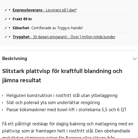
Expressleverans
- Leverans på 1 dag*
Frakt 49 kr
Säkerhet
- Certifierade av Trygg e-handel
Trygghet
- 30 dagars prisgaranti - Över 1 miljon nöjda kunder
Beskrivning
Slitstark plattvisp för kraftfull blandning och
jämna resultat
Helgjuten konstruktion i rostfritt stål utan ytbeläggning
Slät och polerad yta som underlättar rengöring
Passar köksmaskiner med bowl-lift i storlekarna 5,5 och 6 QT
Få ett pålitligt redskap för daglig bakning och matlagning med en
plattvisp som är framtagen helt i rostfritt stål. Den obehandlade