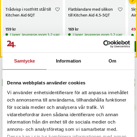
Trådvisp i rostfritt stål till
Flatblandare med silikon
Sky
Kitchen Aid 6QT
till Kitchen Aid 4.5-5QT
Air
Pris
159 kr
:
159 kr
Pris
169 kr
:
169 kr
Nu
49 
49 
I lager, levereras inom 1-2 vardagar
I lager, levereras inom 1-2 vardagar
Köp
Köp
Samtycke
Information
Om
Senast besökta
Denna webbplats använder cookies
BÄSTSÄLJARE
BÄS
Vi använder enhetsidentifierare för att anpassa innehållet
och annonserna till användarna, tillhandahålla funktioner
för sociala medier och analysera vår trafik. Vi
vidarebefordrar även sådana identifierare och annan
information från din enhet till de sociala medier och
annons- och analysföretag som vi samarbetar med.
Dessa kan i sin tur kombinera informationen med annan