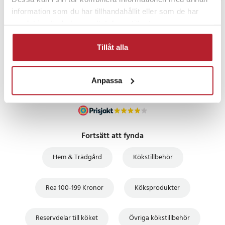
information som du har tillhandahållit eller som de har
PRISGARANTI
samlat in när du har använt deras tjänster.
Tillåt alla
UTFÖRSÄLJNING
Anpassa
Fortsätt att fynda
Hem & Trädgård
Kökstillbehör
Rea 100-199 Kronor
Köksprodukter
Reservdelar till köket
Övriga kökstillbehör