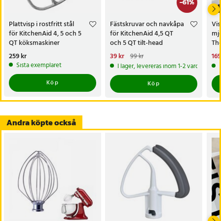
-
61
%
Artikelnummer
:
126669
Plattvisp i rostfritt stål
Fästskruvar och navkåpa
Vis
för KitchenAid 4, 5 och 5
för KitchenAid 4,5 QT
mj
QT köksmaskiner
och 5 QT tilt-head
Th
Pris
259 kr
:
259 kr
Nuvarande pris
39 kr
:
Nu
169
99 kr
39 kr
Tidigare pris
:
99 kr
169
Sista exemplaret
I lager, levereras inom 1-2 vardagar
Köp
Köp
Andra köpte också