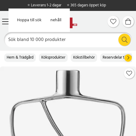
⭐ Leverans 1-2 dagar
⭐ 365 dagars öppet köp
Hoppa till huvudinnehåll
Hoppa till sök
Hem & Trädgård
Köksprodukter
Kökstillbehör
Reservdelar till köke