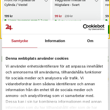
Front för Fryslåda till
Väggfäste i metall till
Ba
Cylinda / Vestel
Högtalare - Svart
ros
Pris
199 kr
:
199 kr
Nuvarande pris
99 kr
:
Pri
59 
239 kr
99 kr
Tidigare pris
:
239 kr
I lager, levereras inom 1-2 vardagar
Sista exemplaret
Köp
Köp
Samtycke
Information
Om
Senast besökta
Denna webbplats använder cookies
BÄSTSÄLJARE
BÄS
Vi använder enhetsidentifierare för att anpassa innehållet
och annonserna till användarna, tillhandahålla funktioner
för sociala medier och analysera vår trafik. Vi
vidarebefordrar även sådana identifierare och annan
information från din enhet till de sociala medier och
annons- och analysföretag som vi samarbetar med.
Dessa kan i sin tur kombinera informationen med annan
information som du har tillhandahållit eller som de har