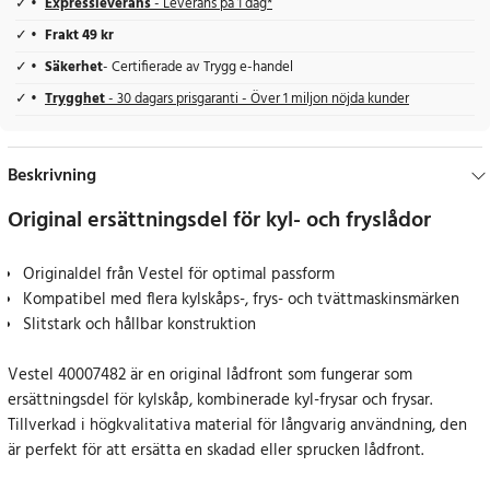
Expressleverans
- Leverans på 1 dag*
Frakt 49 kr
Säkerhet
- Certifierade av Trygg e-handel
Trygghet
- 30 dagars prisgaranti - Över 1 miljon nöjda kunder
Beskrivning
Original ersättningsdel för kyl- och fryslådor
Originaldel från Vestel för optimal passform
Kompatibel med flera kylskåps-, frys- och tvättmaskinsmärken
Slitstark och hållbar konstruktion
Vestel 40007482 är en original lådfront som fungerar som
ersättningsdel för kylskåp, kombinerade kyl-frysar och frysar.
Tillverkad i högkvalitativa material för långvarig användning, den
är perfekt för att ersätta en skadad eller sprucken lådfront.