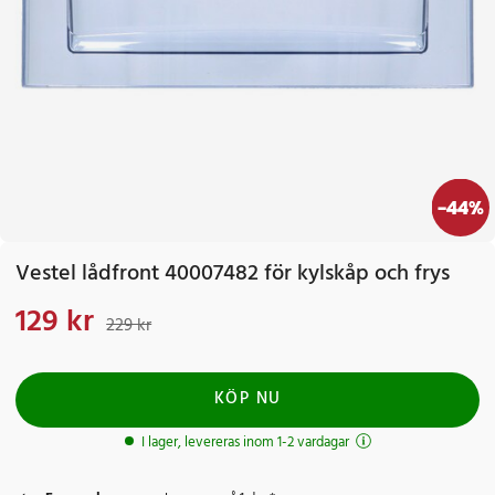
-
44
%
Vestel lådfront 40007482 för kylskåp och frys
129 kr
Nuvarande pris
:
129 kr
Tidigare pris
:
229 kr
229 kr
KÖP NU
I lager, levereras inom 1-2 vardagar