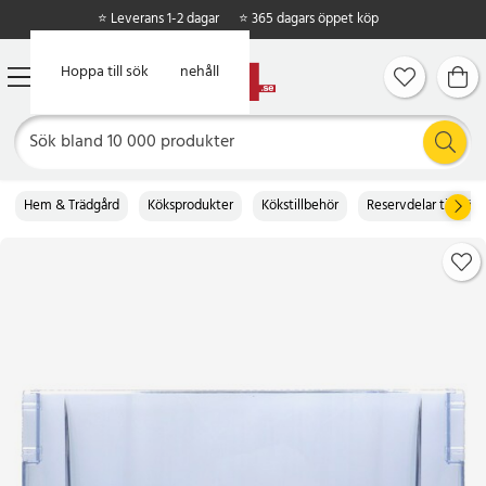
⭐ Leverans 1-2 dagar
⭐ 365 dagars öppet köp
Hoppa till huvudinnehåll
Hoppa till sök
Hem & Trädgård
Köksprodukter
Kökstillbehör
Reservdelar till köke