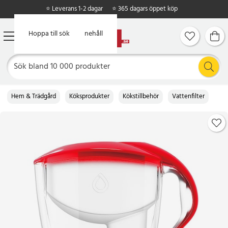
⭐ Leverans 1-2 dagar
⭐ 365 dagars öppet köp
Hoppa till huvudinnehåll
Hoppa till sök
Hem & Trädgård
Köksprodukter
Kökstillbehör
Vattenfilter