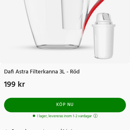
Dafi Astra Filterkanna 3L - Röd
199 kr
Pris
:
199 kr
KÖP NU
I lager, levereras inom 1-2 vardagar