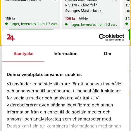
Rivjärn - Känd från
avr
Sveriges Mästerkock
tor
bes
Pris
159 kr
:
159 kr
Nuvarande pris
109 kr
:
Pri
349
169 kr
109 kr
Tidigare pris
:
169 kr
I lager, levereras inom 1-2 vardagar
I lager, levereras inom 1-2 vardagar
Köp
Köp
Samtycke
Information
Om
Senast besökta
BÄSTSÄLJARE
BÄS
Denna webbplats använder cookies
Vi använder enhetsidentifierare för att anpassa innehållet
och annonserna till användarna, tillhandahålla funktioner
för sociala medier och analysera vår trafik. Vi
vidarebefordrar även sådana identifierare och annan
information från din enhet till de sociala medier och
annons- och analysföretag som vi samarbetar med.
Dessa kan i sin tur kombinera informationen med annan