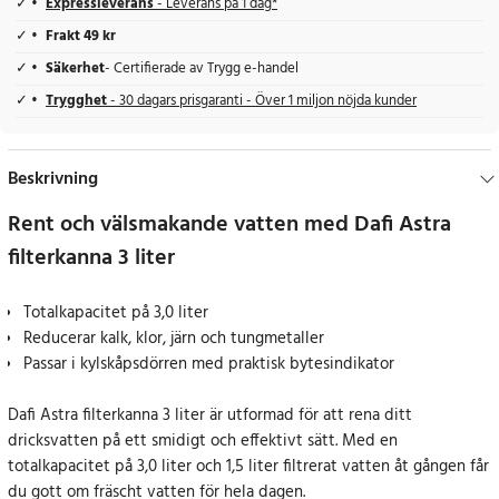
Expressleverans
- Leverans på 1 dag*
Frakt 49 kr
Säkerhet
- Certifierade av Trygg e-handel
Trygghet
- 30 dagars prisgaranti - Över 1 miljon nöjda kunder
Beskrivning
Rent och välsmakande vatten med Dafi Astra
filterkanna 3 liter
Totalkapacitet på 3,0 liter
Reducerar kalk, klor, järn och tungmetaller
Passar i kylskåpsdörren med praktisk bytesindikator
Dafi Astra filterkanna 3 liter är utformad för att rena ditt
dricksvatten på ett smidigt och effektivt sätt. Med en
totalkapacitet på 3,0 liter och 1,5 liter filtrerat vatten åt gången får
du gott om fräscht vatten för hela dagen.