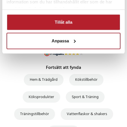
information som du har tillhandahållit eller som de har
PRISGARANTI
samlat in när du har använt deras tjänster.
UTFÖRSÄLJNING
Tillåt alla
Anpassa
Fortsätt att fynda
Hem & Trädgård
Kökstillbehör
Köksprodukter
Sport & Träning
Träningstillbehör
Vattenflaskor & shakers