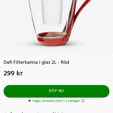
Dafi Filterkanna i glas 2L - Röd
299 kr
Pris
:
299 kr
KÖP NU
I lager, levereras inom 1-2 vardagar