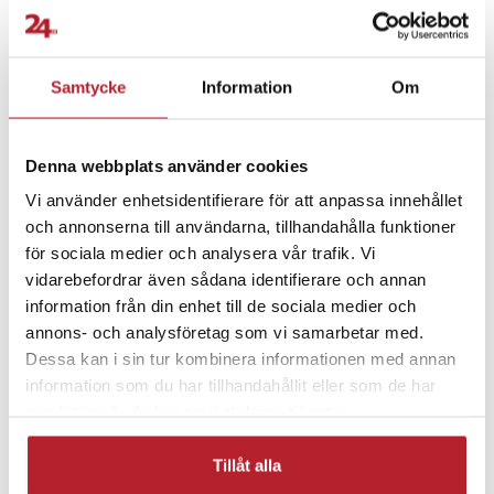
En filterpatron ingår vid köp. Byt till en ny filterpatron efter cirka
en månads användning för att säkerställa fortsatt effektiv rening.
Fortsätt att fynda
Hem & Trädgård
Kökstillbehör
Uppdaterad version med smart funktion
Samtycke
Information
Om
Dafi filterkanna i glas 2 liter är en uppdaterad version med
Köksprodukter
Sport & Träning
elektronisk påminnelsefunktion som ger tydlig överblick över
Denna webbplats använder cookies
filterstatus. Kombinationen av glasdesign och smart teknik gör den
Vi använder enhetsidentifierare för att anpassa innehållet
till ett praktiskt och stilrent val för daglig vattenrening.
Träningstillbehör
Vattenflaskor & shakers
och annonserna till användarna, tillhandahålla funktioner
för sociala medier och analysera vår trafik. Vi
Specifikation
Vattenfilter
vidarebefordrar även sådana identifierare och annan
- Total volym: 2 liter
information från din enhet till de sociala medier och
- Filtreringsvolym: 1 liter
annons- och analysföretag som vi samarbetar med.
- Material: borosilikatglas
Dessa kan i sin tur kombinera informationen med annan
- Elektronisk indikator för filterbyte
- 1 filterpatron ingår
information som du har tillhandahållit eller som de har
samlat in när du har använt deras tjänster.
Artikelnummer
:
128100
Tillåt alla