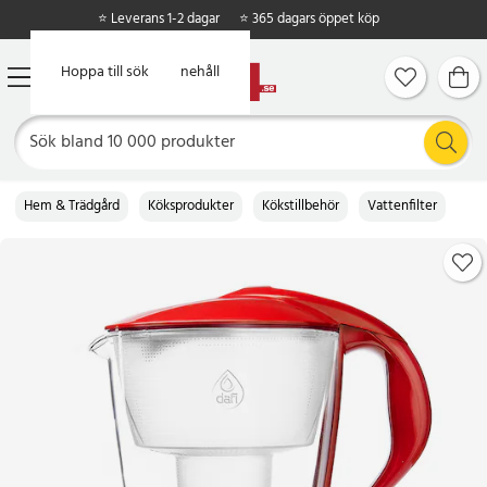
⭐ Leverans 1-2 dagar
⭐ 365 dagars öppet köp
Hoppa till huvudinnehåll
Hoppa till sök
Hem & Trädgård
Köksprodukter
Kökstillbehör
Vattenfilter