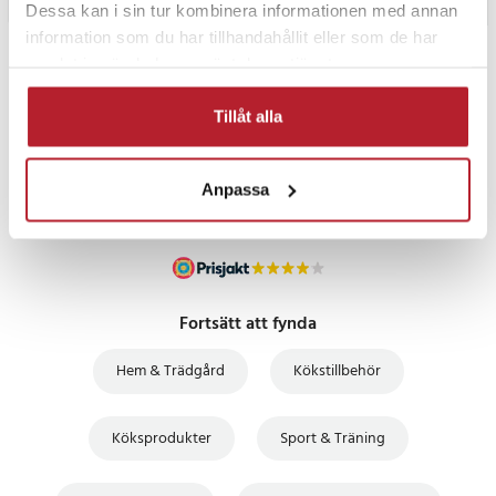
Dessa kan i sin tur kombinera informationen med annan
information som du har tillhandahållit eller som de har
samlat in när du har använt deras tjänster.
PRISGARANTI
Tillåt alla
UTFÖRSÄLJNING
Anpassa
Fortsätt att fynda
Hem & Trädgård
Kökstillbehör
Köksprodukter
Sport & Träning