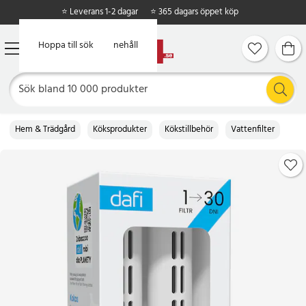
⭐ Leverans 1-2 dagar
⭐ 365 dagars öppet köp
Hoppa till huvudinnehåll
Hoppa till sök
Hem & Trädgård
Köksprodukter
Kökstillbehör
Vattenfilter