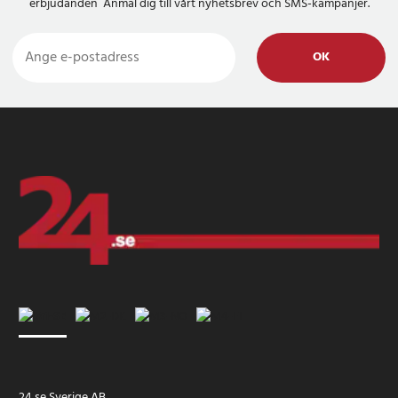
erbjudanden Anmäl dig till vårt nyhetsbrev och SMS-kampanjer.
OK
24 se Sverige AB