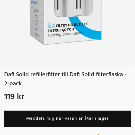
Dafi Solid refillerfilter till Dafi Solid filterflaska -
2-pack
119 kr
Pris
:
119 kr
Meddela mig när varan är åter i lager