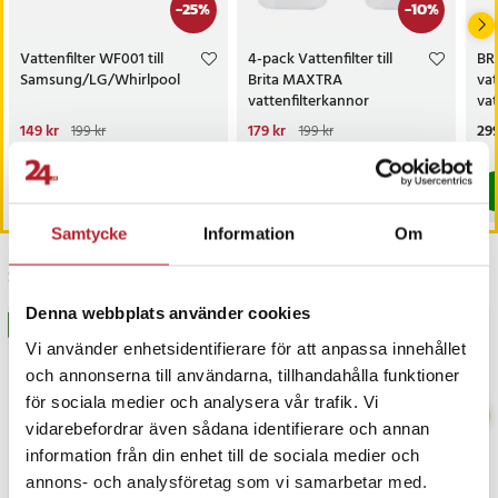
-
25
%
-
10
%
Vattenfilter WF001 till
4-pack Vattenfilter till
BRI
Samsung/LG/Whirlpool
Brita MAXTRA
vat
vattenfilterkannor
va
PRO
Nuvarande pris
149 kr
:
Nuvarande pris
179 kr
:
Pri
299
199 kr
199 kr
2,4
149 kr
Tidigare pris
:
199 kr
179 kr
Tidigare pris
:
199 kr
I lager, levereras inom 1-2 vardagar
I lager, levereras inom 1-2 vardagar
Köp
Köp
Samtycke
Information
Om
Senast besökta
Denna webbplats använder cookies
BÄSTSÄLJARE
BÄSTSÄLJARE
Vi använder enhetsidentifierare för att anpassa innehållet
och annonserna till användarna, tillhandahålla funktioner
för sociala medier och analysera vår trafik. Vi
vidarebefordrar även sådana identifierare och annan
information från din enhet till de sociala medier och
annons- och analysföretag som vi samarbetar med.