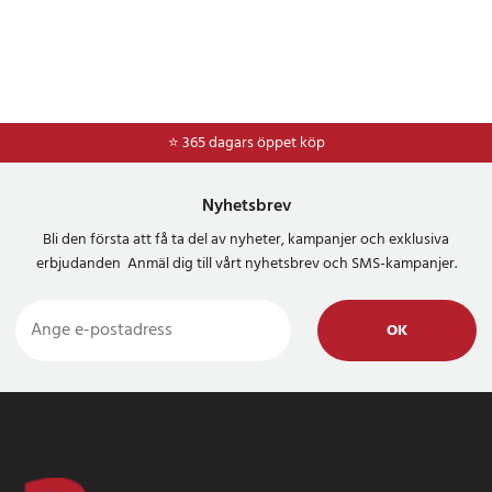
⭐ 365 dagars öppet köp
⭐
Frakt 49kr *
Nyhetsbrev
Bli den första att få ta del av nyheter, kampanjer och exklusiva
erbjudanden Anmäl dig till vårt nyhetsbrev och SMS-kampanjer.
OK