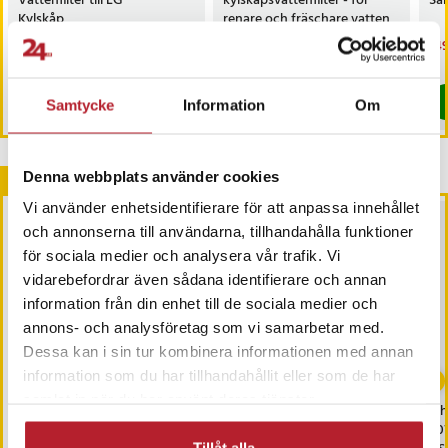
Vattenfilter till LG
kylskåpsvattenfilter - för
Sa
Kylskåp
renare och fräschare vatten
Pris
2 419 kr
:
2 419 kr
Pris
199 kr
:
199 kr
Nu
149
149
I lager, levereras inom 1-2 vardagar
I lager, levereras inom 1-2 vardagar
Köp
Köp
Samtycke
Information
Om
Denna webbplats använder cookies
Andra köpte också
Vi använder enhetsidentifierare för att anpassa innehållet
och annonserna till användarna, tillhandahålla funktioner
för sociala medier och analysera vår trafik. Vi
vidarebefordrar även sådana identifierare och annan
information från din enhet till de sociala medier och
annons- och analysföretag som vi samarbetar med.
Dessa kan i sin tur kombinera informationen med annan
-
50
%
-
38
%
information som du har tillhandahållit eller som de har
samlat in när du har använt deras tjänster.
Joyroom powerbank
Samsung USB Type-C
iP
10000mAh med 2xUSB
datakabel EP-DN930CWE
20
Tillåt alla