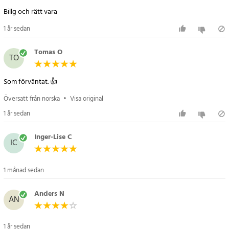
- Längd: 23,5 cm
- Produktnummer: 0312502711
1 år sedan
Artikelnummer
:
113324
Tomas O
TO
Som förväntat. 👍
Översatt från norska
•
Visa original
1 år sedan
Inger-Lise C
IC
1 månad sedan
Anders N
AN
1 år sedan