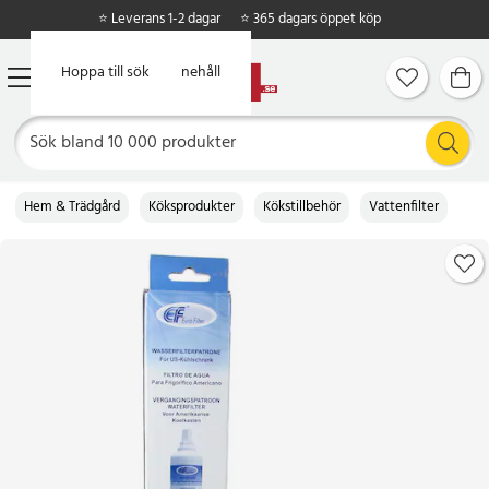
⭐ Leverans 1-2 dagar
⭐ 365 dagars öppet köp
Hoppa till huvudinnehåll
Hoppa till sök
Hem & Trädgård
Köksprodukter
Kökstillbehör
Vattenfilter