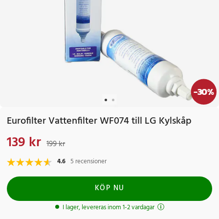
-
30
%
Eurofilter Vattenfilter WF074 till LG Kylskåp
139 kr
Nuvarande pris
:
139 kr
Tidigare pris
:
199 kr
199 kr
4.6
5 recensioner
KÖP NU
I lager, levereras inom 1-2 vardagar