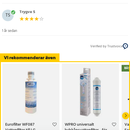
Trygve S
TS
1 år sedan
Verified by Trustvoice
Vi rekommenderar även
BÄS
Eurofilter WF087
WPRO universalt
Vat