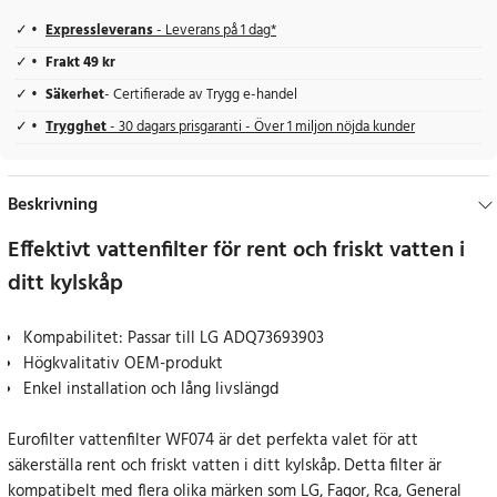
Expressleverans
- Leverans på 1 dag*
Frakt 49 kr
Säkerhet
- Certifierade av Trygg e-handel
Trygghet
- 30 dagars prisgaranti - Över 1 miljon nöjda kunder
Beskrivning
Effektivt vattenfilter för rent och friskt vatten i
ditt kylskåp
Kompabilitet: Passar till LG ADQ73693903
Högkvalitativ OEM-produkt
Enkel installation och lång livslängd
Eurofilter vattenfilter WF074 är det perfekta valet för att
säkerställa rent och friskt vatten i ditt kylskåp. Detta filter är
kompatibelt med flera olika märken som LG, Fagor, Rca, General