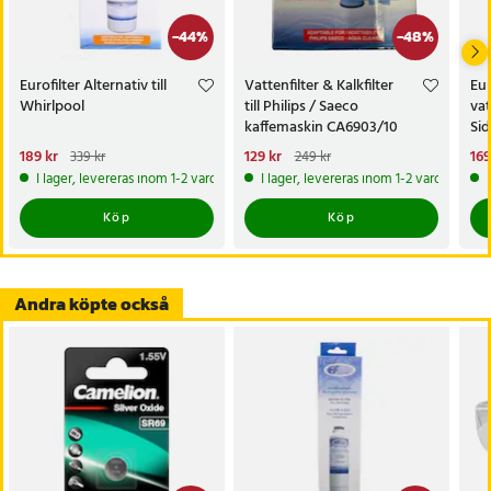
-
44
%
-
48
%
Eurofilter Alternativ till
Vattenfilter & Kalkfilter
Eur
Whirlpool
till Philips / Saeco
vat
kaffemaskin CA6903/10
Sid
CA6903/22
Nuvarande pris
189 kr
:
Nuvarande pris
129 kr
:
Nu
169
339 kr
249 kr
189 kr
Tidigare pris
:
339 kr
129 kr
Tidigare pris
:
249 kr
169
I lager, levereras inom 1-2 vardagar
I lager, levereras inom 1-2 vardagar
Köp
Köp
Andra köpte också