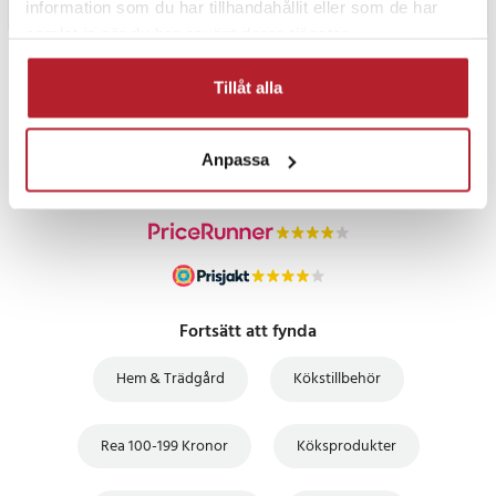
information som du har tillhandahållit eller som de har
samlat in när du har använt deras tjänster.
PRISGARANTI
Tillåt alla
UTFÖRSÄLJNING
Anpassa
Fortsätt att fynda
Hem & Trädgård
Kökstillbehör
Rea 100-199 Kronor
Köksprodukter