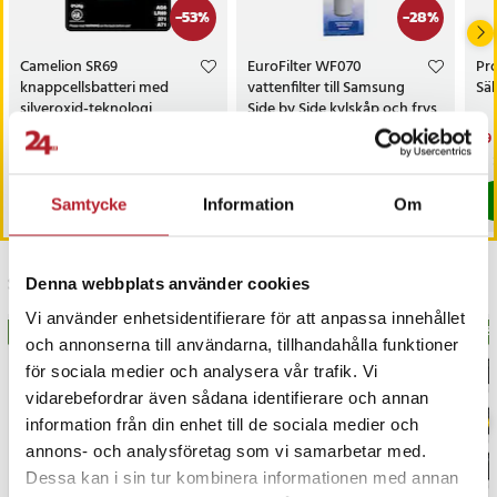
-
53
%
-
28
%
Camelion SR69
EuroFilter WF070
Pro
knappcellsbatteri med
vattenfilter till Samsung
Sä
silveroxid-teknologi
Side by Side kylskåp och frys
Nuvarande pris
9 kr
:
9 kr
Tidigare
Nuvarande pris
229 kr
:
Nu
29 
19 kr
319 kr
pris
:
19 kr
229 kr
Tidigare pris
:
319 kr
29 
I lager, levereras inom 1-2 vardagar
I lager, levereras inom 1-2 vardagar
Köp
Köp
Samtycke
Information
Om
Senast besökta
Denna webbplats använder cookies
Vi använder enhetsidentifierare för att anpassa innehållet
BÄSTSÄLJARE
BÄSTSÄLJARE
BÄS
och annonserna till användarna, tillhandahålla funktioner
för sociala medier och analysera vår trafik. Vi
vidarebefordrar även sådana identifierare och annan
information från din enhet till de sociala medier och
annons- och analysföretag som vi samarbetar med.
Dessa kan i sin tur kombinera informationen med annan