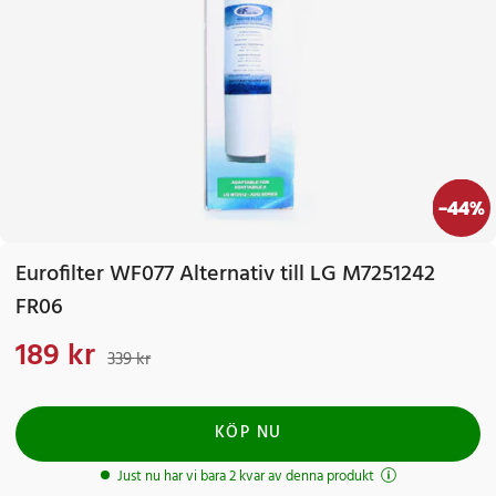
-
44
%
Eurofilter WF077 Alternativ till LG M7251242
FR06
189 kr
Nuvarande pris
:
189 kr
Tidigare pris
:
339 kr
339 kr
KÖP NU
Just nu har vi bara 2 kvar av denna produkt