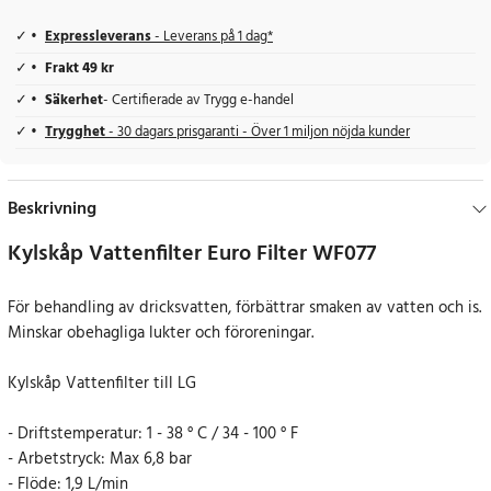
Expressleverans
- Leverans på 1 dag*
Frakt 49 kr
Säkerhet
- Certifierade av Trygg e-handel
Trygghet
- 30 dagars prisgaranti - Över 1 miljon nöjda kunder
Beskrivning
Kylskåp Vattenfilter Euro Filter WF077
För behandling av dricksvatten, förbättrar smaken av vatten och is.
Minskar obehagliga lukter och föroreningar.
Kylskåp Vattenfilter till LG
- Driftstemperatur: 1 - 38 ° C / 34 - 100 ° F
- Arbetstryck: Max 6,8 bar
- Flöde: 1,9 L/min