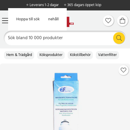
⭐ Leverans 1-2 dagar
⭐ 365 dagars öppet köp
Hoppa till huvudinnehåll
Hoppa till sök
Hem & Trädgård
Köksprodukter
Kökstillbehör
Vattenfilter