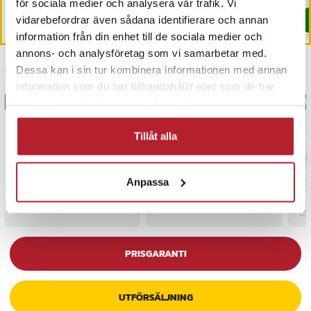
för sociala medier och analysera vår trafik. Vi
vidarebefordrar även sådana identifierare och annan
Köp
Köp
information från din enhet till de sociala medier och
annons- och analysföretag som vi samarbetar med.
Dessa kan i sin tur kombinera informationen med annan
Senast besökta
information som du har tillhandahållit eller som de har
samlat in när du har använt deras tjänster.
BÄSTSÄLJARE
BÄS
Tillåt alla
Anpassa
PRISGARANTI
UTFÖRSÄLJNING