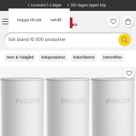
⭐ Leverans 1-2 dagar
⭐ 365 dagars öppet köp
Hoppa till huvudinnehåll
Hoppa till sök
Hem & Trädgård
Köksprodukter
Kökstillbehör
Vattenfilter