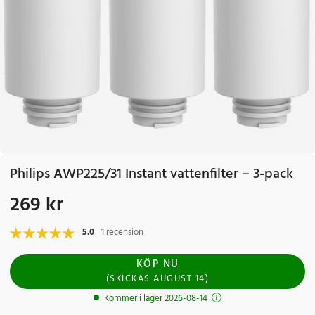
Philips AWP225/31 Instant vattenfilter – 3-pack
269 kr
Pris
:
269 kr
5.0
1 recension
KÖP NU
(
SKICKAS
AUGUST 14
)
Kommer i lager 2026-08-14