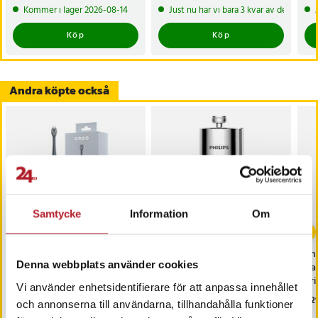
Kommer i lager 2026-08-14
Just nu har vi bara 3 kvar av denna pr
Köp
Köp
Andra köpte också
Samtycke
Information
Om
Ordo Sonic Lite elektrisk
Philips Duschfilter
Phi
Denna webbplats använder cookies
tandborste - Stone
AWP1775CH/10 – Krom
Vat
dri
Vi använder enhetsidentifierare för att anpassa innehållet
Pris
469 kr
:
469 kr
Pris
349 kr
:
349 kr
Pri
1 2
och annonserna till användarna, tillhandahålla funktioner
Kommer i lager 2026-08-14
I lager, levereras inom 1-2 vardagar