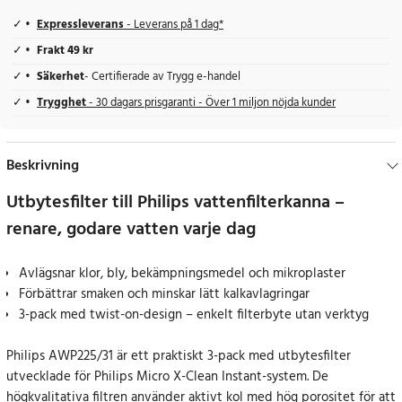
Expressleverans
- Leverans på 1 dag*
Frakt 49 kr
Säkerhet
- Certifierade av Trygg e-handel
Trygghet
- 30 dagars prisgaranti - Över 1 miljon nöjda kunder
Beskrivning
Utbytesfilter till Philips vattenfilterkanna –
renare, godare vatten varje dag
Avlägsnar klor, bly, bekämpningsmedel och mikroplaster
Förbättrar smaken och minskar lätt kalkavlagringar
3-pack med twist-on-design – enkelt filterbyte utan verktyg
Philips AWP225/31 är ett praktiskt 3-pack med utbytesfilter
utvecklade för Philips Micro X-Clean Instant-system. De
högkvalitativa filtren använder aktivt kol med hög porositet för att