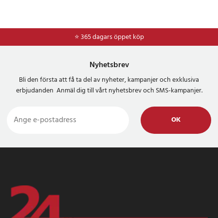
⭐ 365 dagars öppet köp
⭐
Frakt 49kr *
Nyhetsbrev
Bli den första att få ta del av nyheter, kampanjer och exklusiva
erbjudanden Anmäl dig till vårt nyhetsbrev och SMS-kampanjer.
OK