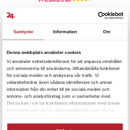
Komplett lösning redo att användas direkt
Allt som behövs för att komma igång med behandlingen medföljer.
Fortsätt att fynda
TENS-plattorna gör det möjligt att rikta stimuleringen även mot
Samtycke
Information
Om
andra områden som kan vara svåra att nå, vilket ger ökad
Hem & Trädgård
Sport & Träning
flexibilitet i användningen.
Specifikation
Denna webbplats använder cookies
Träningsmaskiner & redskap
- Teknik: Elektrisk muskelstimulering
Vi använder enhetsidentifierare för att anpassa innehållet
- Användningsområde: Fötter, vrister och underben
och annonserna till användarna, tillhandahålla funktioner
- Funktioner: Förbättrad cirkulation, minskad svullnad, lindring av
Övriga träningsprodukter
Benträning
för sociala medier och analysera vår trafik. Vi
värk
vidarebefordrar även sådana identifierare och annan
- Innehåll: Muskelstimulator, fjärrkontroll, nätadapter,
information från din enhet till de sociala medier och
Magträning
Multiträning
användarmanual
annons- och analysföretag som vi samarbetar med.
- Tillbehör: 4 st TENS-plattor
Dessa kan i sin tur kombinera informationen med annan
Artikelnummer
:
127250
information som du har tillhandahållit eller som de har
samlat in när du har använt deras tjänster.