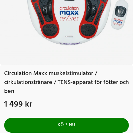
Circulation Maxx muskelstimulator /
cirkulationstränare / TENS-apparat för fötter och
ben
1 499 kr
Pris
:
1 499 kr
KÖP NU