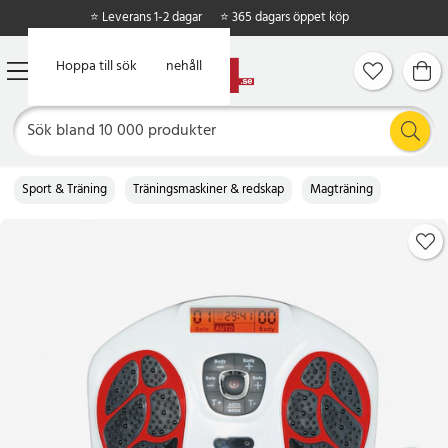
⭐ Leverans 1-2 dagar
⭐ 365 dagars öppet köp
Hoppa till huvudinnehåll
Hoppa till sök
Sport & Träning
Träningsmaskiner & redskap
Magträning