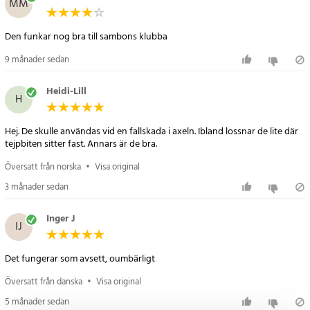
MM
- Färg: Finns i flera färger (skickas osorterat)
- Användningsområde: Stabilisering och skydd under sport och
Den funkar nog bra till sambons klubba
träning
9 månader sedan
Artikelnummer
:
116323
Heidi-Lill
H
Hej. De skulle användas vid en fallskada i axeln. Ibland lossnar de lite där
tejpbiten sitter fast. Annars är de bra.
Översatt från norska
•
Visa original
3 månader sedan
Inger J
IJ
Det fungerar som avsett, oumbärligt
Översatt från danska
•
Visa original
5 månader sedan