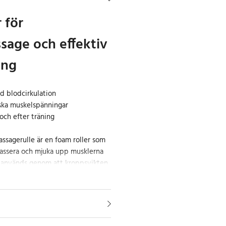
 för
age och effektiv
ing
ad blodcirkulation
nska muskelspänningar
och efter träning
ssagerulle är en foam roller som
massera och mjuka upp musklerna
n används genom att kroppsvikten
muskelgrupper, vilket hjälper till
ar och stelhet.
ng kan bidra till bättre
klerna. Den ökade cirkulationen