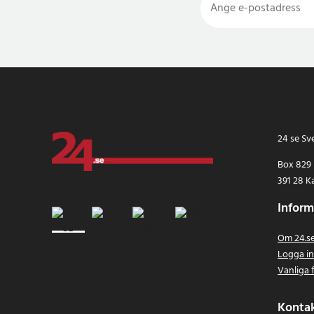
24 se Sv
Box 829
391 28 K
Inform
Om 24.s
Logga i
Vanliga 
Konta