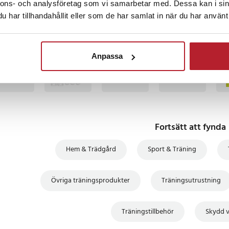
ch muskelvård i vardagen.
nnons- och analysföretag som vi samarbetar med. Dessa kan i sin
har tillhandahållit eller som de har samlat in när du har använt 
rulle / foam roller
assage och återhämtning
TSÄLJARE
BÄSTSÄLJARE
BÄSTSÄLJARE
BÄSTSÄLJARE
BÄS
Anpassa
rmning, nedvarvning och
dcirkulation och muskelavslappning
 träning, stretching och
Fortsätt att fynda
2
Hem & Trädgård
Sport & Träning
Övriga träningsprodukter
Träningsutrustning
Träningstillbehör
Skydd v