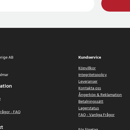
erige AB
Kundservice
Köpvillkor
almar
Integritetspolicy
Leveranser
ation
Kontakta oss
Ångerköp & Reklamation
e
Betalningssätt
n
Lagerstatus
frågor - FAQ
FAQ - Vanliga Frågor
kt
För företag