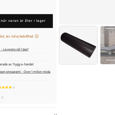
när varan är åter i lager
 slut, lev. tid ej bekräftad.
s
- Leverans på 1 dag*
fierade av Trygg e-handel
gars prisgaranti - Över 1 miljon nöjda