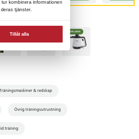
 tur kombinera informationen
deras tjänster.
TSÄLJARE
BÄSTSÄLJARE
BÄSTSÄLJARE
Tillåt alla
Träningsmaskiner & redskap
Övrig träningsutrustning
id träning