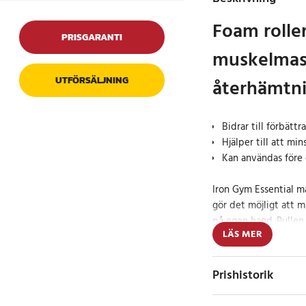
Foam roller
PRISGARANTI
muskelmass
UTFÖRSÄLJNING
återhämtn
Bidrar till förbättr
Hjälper till att mi
Kan användas före 
Iron Gym Essential ma
gör det möjligt att 
på egen hand. Rulle
LÄS MER
appliceras över olika 
att lösa upp spänning
Prishistorik
Regelbunden användni
blodcirkulation i mus