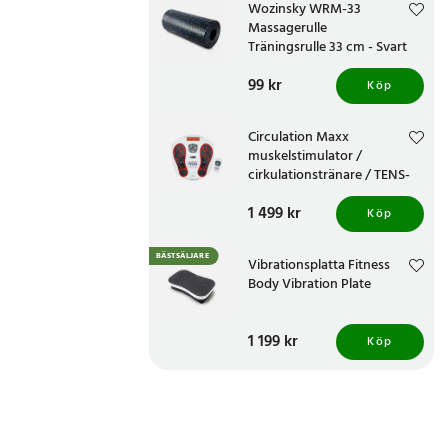
Wozinsky WRM-33
Massagerulle
Träningsrulle 33 cm - Svart
Pris
99 kr
:
99 kr
Köp
Circulation Maxx
muskelstimulator /
cirkulationstränare / TENS-
apparat för fötter och ben
Pris
1 499 kr
:
1 499 kr
Köp
BÄSTSÄLJARE
Vibrationsplatta Fitness
Body Vibration Plate
Pris
1 199 kr
:
1 199 kr
Köp