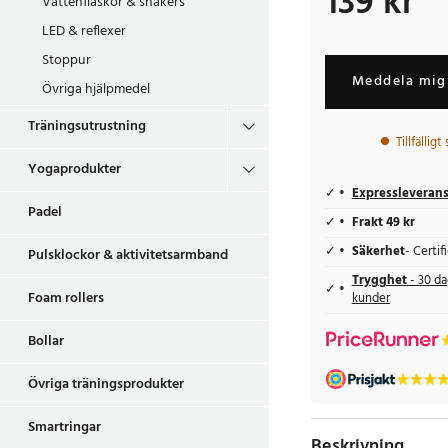
139 kr
Vattenflaskor & shakers
LED & reflexer
Stoppur
Meddela mig 
Övriga hjälpmedel
Träningsutrustning
Tillfälligt
Yogaprodukter
Expressleveran
Padel
Frakt 49 kr
Säkerhet
- Certi
Pulsklockor & aktivitetsarmband
Trygghet
- 30 da
Foam rollers
kunder
Bollar
Övriga träningsprodukter
Smartringar
Beskrivning