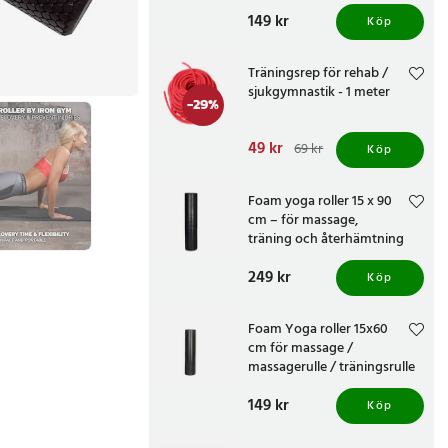
Pris
149 kr
:
149 kr
Köp
Träningsrep för rehab /
sjukgymnastik - 1 meter
-
29
%
Nuvarande pris
49 kr
:
69 kr
Köp
49 kr
Tidigare pris
:
69 kr
Foam yoga roller 15 x 90
cm – för massage,
träning och återhämtning
Pris
249 kr
:
249 kr
Köp
Foam Yoga roller 15x60
cm för massage /
massagerulle / träningsrulle
/ pilatesrulle / balansrulle
Pris
149 kr
:
149 kr
Köp