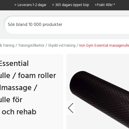
⭐ Leverans 1-2 dagar
⭐ 365 dagars öppet köp
⭐
Frakt 49kr *
& Träning
Träningstillbehör
Skydd vid träning
Iron Gym Essential massagerulle
Essential
le / foam roller
lmassage /
lle för
g och rehab