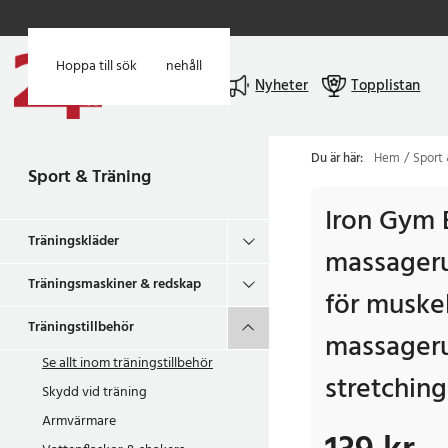
Hoppa till huvudinnehåll
Hoppa till sök
Meny
Nyheter
Topplistan
Du är här:
Hem
Sport 
Sport & Träning
Iron Gym 
Träningskläder
massagerul
Träningsmaskiner & redskap
för muske
Träningstillbehör
massageru
Se allt inom
träningstillbehör
stretchin
Skydd vid träning
Armvärmare
Pris
:
139 kr