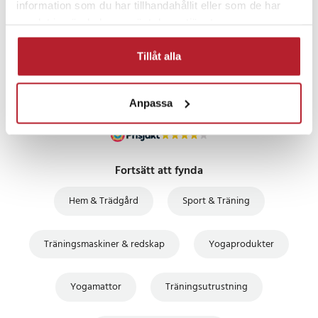
information som du har tillhandahållit eller som de har
PRISGARANTI
samlat in när du har använt deras tjänster.
UTFÖRSÄLJNING
Tillåt alla
Anpassa
Fortsätt att fynda
Hem & Trädgård
Sport & Träning
Träningsmaskiner & redskap
Yogaprodukter
Yogamattor
Träningsutrustning