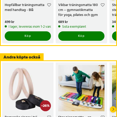
- Mått utfälld: 183 × 61 × 5 cm (L × B × H)
Hopfällbar träningsmatta
Vikbar träningsmatta 180
Ste
- Mått hopfälld: 61 × 61 × 15 cm (L × B × H)
med handtag - Blå
cm – gymnastikmatta
ste
- Nettovikt: 2 kg
för yoga, pilates och gym
trä
höj
Pris
499 kr
:
499 kr
Pris
689 kr
:
689 kr
Pri
349
Artikelnummer
:
124366
I lager, levereras inom 1-2 vardagar
Sista exemplaret
Köp
Köp
Andra köpte också
-
26
%