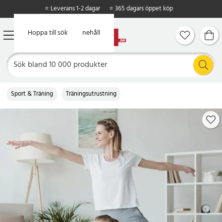
⭐ Leverans 1-2 dagar
⭐ 365 dagars öppet köp
Hoppa till huvudinnehåll
Hoppa till sök
Sport & Träning
Träningsutrustning