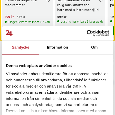
Romerska ringar i trä
Stor pianomatta – en
Ho
med remmar
rolig musikmatta för
pa
barn med 8 instrumentljud
och inspelningsfunktion
Nuvarande pris
399 kr
:
Pris
599 kr
:
599 kr
Pri
129
539 kr
399 kr
Tidigare pris
:
539 kr
Just nu har vi bara 3 kvar av denna pr
I lager, levereras inom 1-2 vardagar
Köp
Köp
Samtycke
Information
Om
Senast besökta
BÄSTSÄLJARE
BÄS
Denna webbplats använder cookies
Vi använder enhetsidentifierare för att anpassa innehållet
och annonserna till användarna, tillhandahålla funktioner
för sociala medier och analysera vår trafik. Vi
vidarebefordrar även sådana identifierare och annan
information från din enhet till de sociala medier och
annons- och analysföretag som vi samarbetar med.
Dessa kan i sin tur kombinera informationen med annan