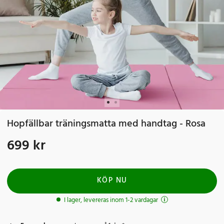
Hopfällbar träningsmatta med handtag - Rosa
699 kr
Pris
:
699 kr
KÖP NU
I lager, levereras inom 1-2 vardagar