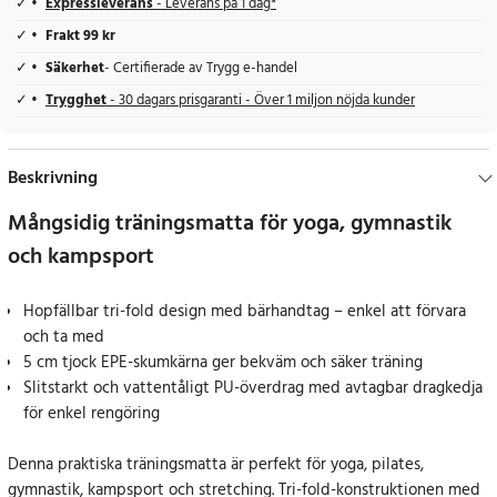
Expressleverans
- Leverans på 1 dag*
Frakt 99 kr
Säkerhet
- Certifierade av Trygg e-handel
Trygghet
- 30 dagars prisgaranti - Över 1 miljon nöjda kunder
Beskrivning
Mångsidig träningsmatta för yoga, gymnastik
och kampsport
Hopfällbar tri-fold design med bärhandtag – enkel att förvara
och ta med
5 cm tjock EPE-skumkärna ger bekväm och säker träning
Slitstarkt och vattentåligt PU-överdrag med avtagbar dragkedja
för enkel rengöring
Denna praktiska träningsmatta är perfekt för yoga, pilates,
gymnastik, kampsport och stretching. Tri-fold-konstruktionen med