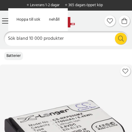
⭐ Leverans 1-2 dagar
⭐ 365 dagars öppet köp
Hoppa till huvudinnehåll
Hoppa till sök
Batterier