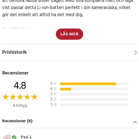
att behöva ladda under dagen. Med sina kompakta mått och låga
vikt passar detta Li-ion-batteri perfekt i din kameraväska, vilket
gör det enkelt att alltid ha det med dig.
Specifikation
LÄS MER
- Kapacitet: 1700mAh
- Spänning: 3.8V
- Typ: Li-ion
Prishistorik
Kompatibla modeller
Nikon Coolpix P600
Recensioner
Nikon Coolpix P610
4.8
5
☆
Nikon Coolpix P900
4
☆
Nikon Coolpix P610s
3
☆
2
☆
Nikon Coolpix P900s
1
☆
6 betyg
Nikon Coolpix S810c
Recensioner (6)
Delnummer
Nikon EN-EL23
Pasi L