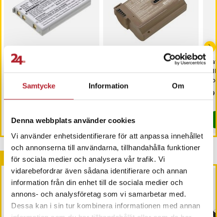
Batteri till Kamera för
Batteri till Kamera för
Bat
NIKON Coolpix P100,
Nikon Coolpix D7000,
NI
Coolpix P510, Coolpix P520
D800, Digital SLR D800 m.fl.
Coo
Samtycke
Information
Om
m.fl.
m.f
Pris
69 kr
:
69 kr
Pris
179 kr
:
179 kr
Pri
79 
I lager, levereras inom 1-2 vardagar
Varan finns i vårt fjärrlager, förväntas
Köp
Köp
Denna webbplats använder cookies
Vi använder enhetsidentifierare för att anpassa innehållet
och annonserna till användarna, tillhandahålla funktioner
Andra köpte också
för sociala medier och analysera vår trafik. Vi
vidarebefordrar även sådana identifierare och annan
information från din enhet till de sociala medier och
annons- och analysföretag som vi samarbetar med.
Dessa kan i sin tur kombinera informationen med annan
information som du har tillhandahållit eller som de har