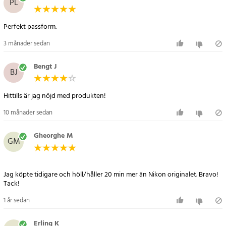
PL
Artikelnummer
:
121011
Perfekt passform.
3 månader sedan
Bengt J
BJ
Hittills är jag nöjd med produkten!
10 månader sedan
Gheorghe M
GM
Jag köpte tidigare och höll/håller 20 min mer än Nikon originalet. Bravo!
Tack!
1 år sedan
Erling K