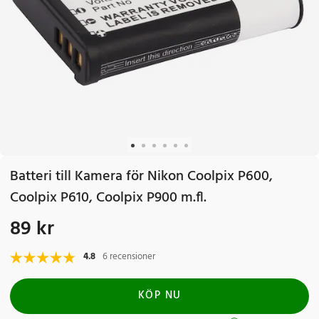
Batteri till Kamera för Nikon Coolpix P600,
Coolpix P610, Coolpix P900 m.fl.
89 kr
Pris
:
89 kr
4.8
6 recensioner
KÖP NU