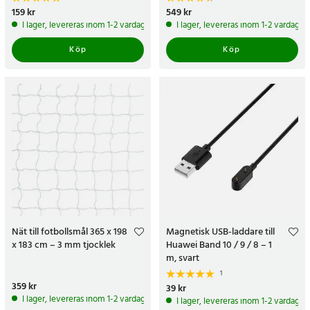
Pris
159 kr
:
159 kr
Pris
549 kr
:
549 kr
I lager, levereras inom 1-2 vardagar
I lager, levereras inom 1-2 vardagar
Köp
Köp
Nät till fotbollsmål 365 x 198
Magnetisk USB-laddare till
x 183 cm – 3 mm tjocklek
Huawei Band 10 / 9 / 8 – 1
m, svart
1
Pris
359 kr
:
359 kr
Pris
39 kr
:
39 kr
I lager, levereras inom 1-2 vardagar
I lager, levereras inom 1-2 vardagar