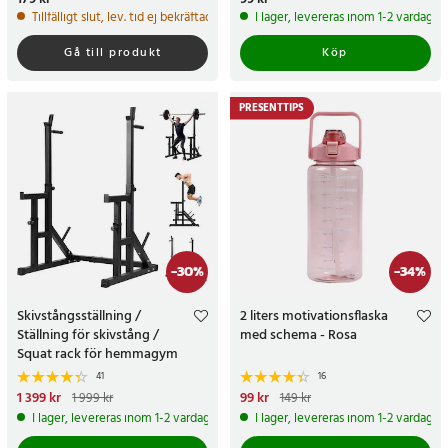
Tillfälligt slut, lev. tid ej bekräftad.
I lager, levereras inom 1-2 vardagar
Gå till produkt
Köp
PRESENTTIPS
-
30
%
-
34
%
Skivstångsställning /
2 liters motivationsflaska
Ställning för skivstång /
med schema - Rosa
Squat rack för hemmagym
41
16
Nuvarande pris
1 399 kr
:
Nuvarande pris
99 kr
:
99 kr
Tidigare
1 999 kr
149 kr
1 399 kr
Tidigare pris
:
1 999 kr
pris
:
149 kr
I lager, levereras inom 1-2 vardagar
I lager, levereras inom 1-2 vardagar