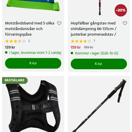
-
20
%
Motståndsband med 5 olika
Hopfällbar gångstav med
motståndsnivåer och
stötdämpning 66-135cm /
förvaringspåse
justerbar promenadstav /
fjädrande vandringsstav
2
7
Pris
139 kr
:
139 kr
Nuvarande pris
159 kr
:
159 kr
Tidigare
199 kr
pris
:
199 kr
I lager, levereras inom 1-2 vardagar
Kommer i lager 2026-10-02
Köp
Köp
BÄSTSÄLJARE