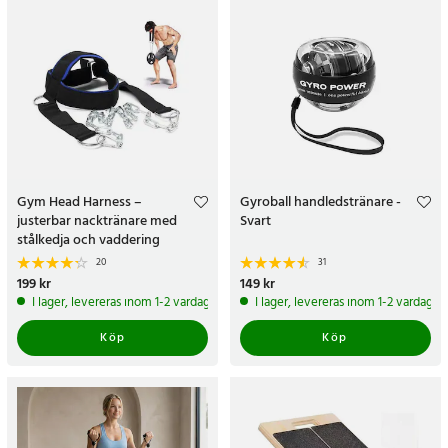
Gym Head Harness –
Gyroball handledstränare -
justerbar nacktränare med
Svart
stålkedja och vaddering
20
31
Pris
199 kr
:
199 kr
Pris
149 kr
:
149 kr
I lager, levereras inom 1-2 vardagar
I lager, levereras inom 1-2 vardagar
Köp
Köp