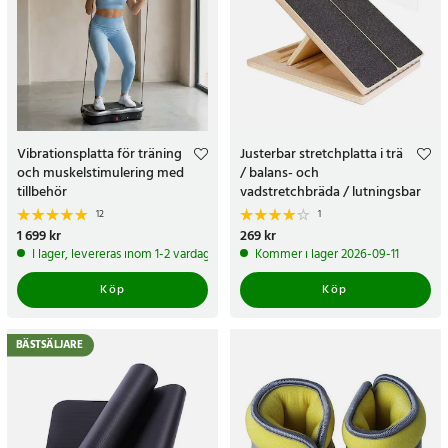
Vibrationsplatta för träning
Justerbar stretchplatta i trä
och muskelstimulering med
/ balans- och
tillbehör
vadstretchbräda / lutningsbar
träningsplatta
12
1
Pris
1 699 kr
:
1 699 kr
Pris
269 kr
:
269 kr
I lager, levereras inom 1-2 vardagar
Kommer i lager 2026-09-11
Köp
Köp
BÄSTSÄLJARE