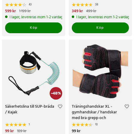
43
38
Nuvarande pris
599 kr
:
599 kr
Tidigare
Nuvarande pris
349 kr
:
349 kr
Tidigare
1 199 kr
499 kr
pris
:
1 199 kr
pris
:
499 kr
I lager, levereras inom 1-2 vardagar
I lager, levereras inom 1-2 vardagar
Köp
Köp
-
48
%
Säkerhetslina till SUP-bräda
Träningshandskar XL -
/ Kajak
gymhandskar / handskar
med bra grepp och
kardborreband
1
10
Nuvarande pris
99 kr
:
99 kr
Tidigare
Pris
99 kr
:
99 kr
189 kr