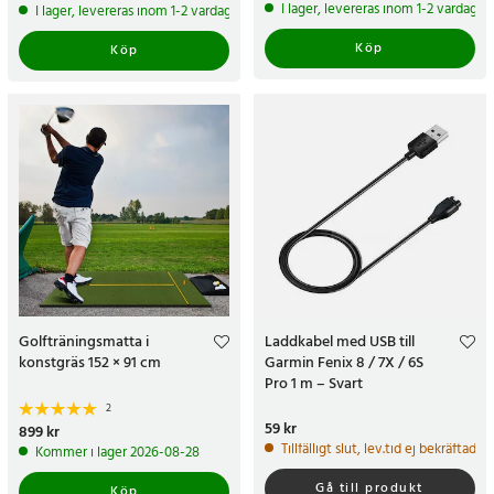
pris
:
189 kr
I lager, levereras inom 1-2 vardagar
I lager, levereras inom 1-2 vardagar
Köp
Köp
Golfträningsmatta i
Laddkabel med USB till
konstgräs 152 × 91 cm
Garmin Fenix 8 / 7X / 6S
Pro 1 m – Svart
2
Pris
59 kr
:
59 kr
Pris
899 kr
:
899 kr
Tillfälligt slut, lev.tid ej bekräftad
Kommer i lager 2026-08-28
Gå till produkt
Köp