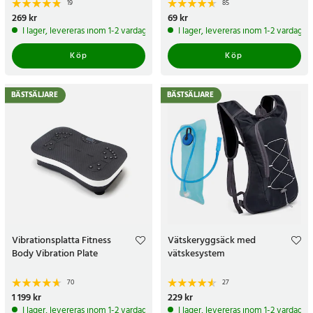
19
85
Pris
269 kr
:
269 kr
Pris
69 kr
:
69 kr
I lager, levereras inom 1-2 vardagar
I lager, levereras inom 1-2 vardagar
Köp
Köp
BÄSTSÄLJARE
BÄSTSÄLJARE
Vibrationsplatta Fitness
Vätskeryggsäck med
Body Vibration Plate
vätskesystem
70
27
Pris
1 199 kr
:
1 199 kr
Pris
229 kr
:
229 kr
I lager, levereras inom 1-2 vardagar
I lager, levereras inom 1-2 vardagar