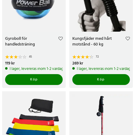
Gyroboll för
Kungsfjäder med hårt
handledsträning
motstånd - 60 kg
45
72
Pris
119 kr
:
119 kr
Pris
269 kr
:
269 kr
I lager, levereras inom 1-2 vardagar
I lager, levereras inom 1-2 vardagar
Köp
Köp