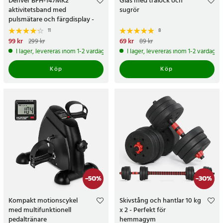
Denver BFH-147MK2
Glas med trälock och
aktivitetsband med
sugrör
pulsmätare och färgdisplay -
Svart
11
8
Nuvarande pris
99 kr
:
99 kr
Tidigare
Nuvarande pris
69 kr
:
69 kr
Tidigare
299 kr
89 kr
pris
:
299 kr
pris
:
89 kr
I lager, levereras inom 1-2 vardagar
I lager, levereras inom 1-2 vardagar
Köp
Köp
-
50
%
-
30
%
Kompakt motionscykel
Skivstång och hantlar 10 kg
med multifunktionell
x 2 - Perfekt för
pedaltränare
hemmagym