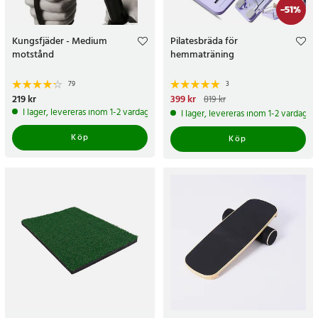
-
51
%
Kungsfjäder - Medium
Pilatesbräda för
motstånd
hemmaträning
79
3
Pris
219 kr
:
219 kr
Nuvarande pris
399 kr
:
399 kr
Tidigare
819 kr
pris
:
819 kr
I lager, levereras inom 1-2 vardagar
I lager, levereras inom 1-2 vardagar
Köp
Köp