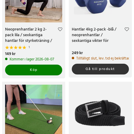
Neoprenhantlar 2 kg 2-
Hantlar 4kg 2-pack -blå /
pack lila / sexkantiga
neoprenhantlar /
hantlar för styrketräning /
sexkantiga vikter för
hantelset för hemmaträning
styrketräning
1
Pris
249 kr
:
249 kr
Pris
149 kr
:
149 kr
Tillfälligt slut, lev. tid ej bekräftad.
Kommer i lager 2026-08-07
Gå till produkt
Köp