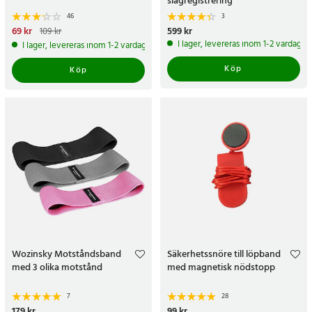
slagregistrering
46
3
Nuvarande pris
69 kr
:
69 kr
Tidigare
Pris
599 kr
:
599 kr
109 kr
pris
:
109 kr
I lager, levereras inom 1-2 vardagar
I lager, levereras inom 1-2 vardagar
Köp
Köp
Wozinsky Motståndsband
Säkerhetssnöre till löpband
med 3 olika motstånd
med magnetisk nödstopp
7
28
Pris
179 kr
:
179 kr
Pris
99 kr
:
99 kr