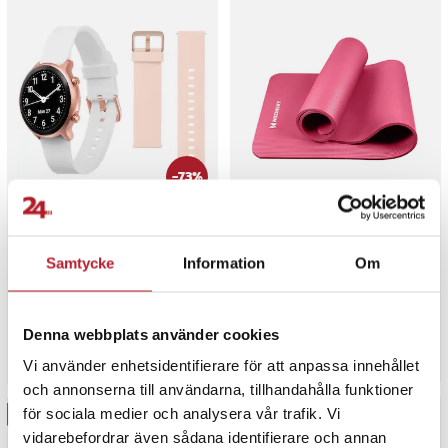
-
73
%
Doro Smartklocka –
Wozinsky Yogamatta 181 x
pulsklocka /
63 x 0,9 cm - Rosa
aktivitetsklocka / hälsoklocka
Samtycke
Information
Om
med pekskärm för seniorer
4
2
Nuvarande pris
399 kr
:
399 kr
Tidigare
Pris
159 kr
:
159 kr
1 499 kr
pris
:
1 499 kr
Kommer i lager 2026-08-14
I lager, levereras inom 1-2 vardagar
Denna webbplats använder cookies
Köp
Köp
Vi använder enhetsidentifierare för att anpassa innehållet
och annonserna till användarna, tillhandahålla funktioner
för sociala medier och analysera vår trafik. Vi
BÄSTSÄLJARE
vidarebefordrar även sådana identifierare och annan