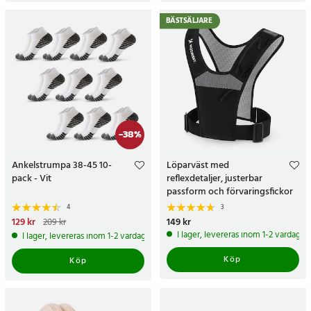
BÄSTSÄLJARE
-
38
%
Ankelstrumpa 38-45 10-
Löparväst med
pack - Vit
reflexdetaljer, justerbar
passform och förvaringsfickor
4
3
Nuvarande pris
129 kr
:
129 kr
Tidigare
Pris
149 kr
:
149 kr
209 kr
pris
:
209 kr
I lager, levereras inom 1-2 vardagar
I lager, levereras inom 1-2 vardagar
Köp
Köp