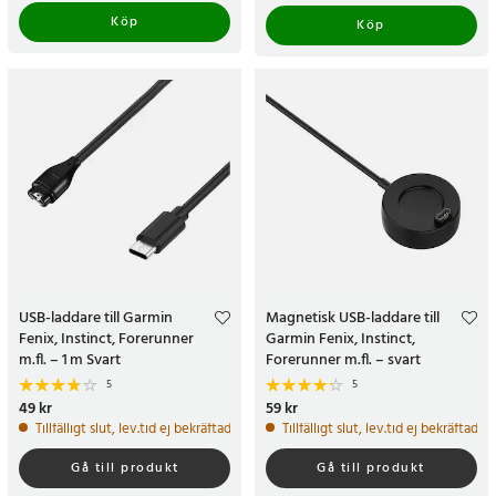
Köp
Köp
USB-laddare till Garmin
Magnetisk USB-laddare till
Fenix, Instinct, Forerunner
Garmin Fenix, Instinct,
m.fl. – 1 m Svart
Forerunner m.fl. – svart
5
5
Pris
49 kr
:
49 kr
Pris
59 kr
:
59 kr
Tillfälligt slut, lev.tid ej bekräftad
Tillfälligt slut, lev.tid ej bekräftad
Gå till produkt
Gå till produkt