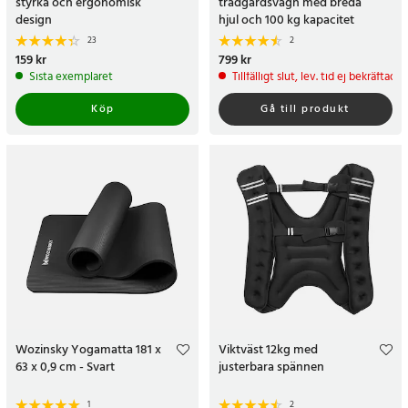
styrka och ergonomisk
trädgårdsvagn med breda
design
hjul och 100 kg kapacitet
23
2
Pris
159 kr
:
159 kr
Pris
799 kr
:
799 kr
Sista exemplaret
Tillfälligt slut, lev. tid ej bekräftad.
Köp
Gå till produkt
Wozinsky Yogamatta 181 x
Viktväst 12kg med
63 x 0,9 cm - Svart
justerbara spännen
1
2