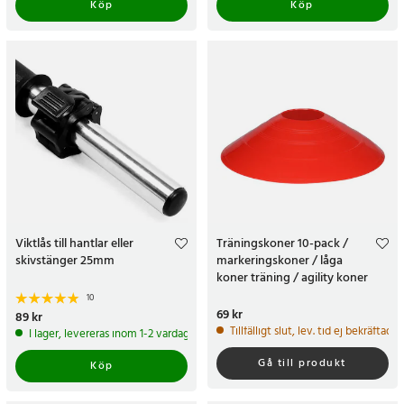
Köp
Köp
Viktlås till hantlar eller
Träningskoner 10-pack /
skivstänger 25mm
markeringskoner / låga
koner träning / agility koner
10
Pris
69 kr
:
69 kr
Pris
89 kr
:
89 kr
Tillfälligt slut, lev. tid ej bekräftad.
I lager, levereras inom 1-2 vardagar
Gå till produkt
Köp