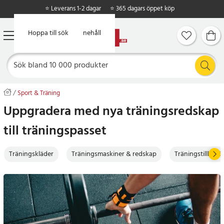
⭐ Leverans 1-2 dagar
⭐ 365 dagars öppet köp
Hoppa till huvudinnehåll
Hoppa till sök
Sport & Träning
Uppgradera med nya träningsredskap
till träningspasset
Träningskläder
Träningsmaskiner & redskap
Träningstillbehö