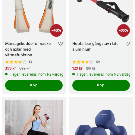
-
43
%
-
35
%
Massagekudde för nacke
Hopfällbar gångstav i lätt
och axlar med
aluminium
värmefunktion
55
120
Nuvarande pris
399 kr
:
399 kr
Tidigare
Nuvarande pris
129 kr
:
129 kr
Tidigare
699 kr
199 kr
pris
:
699 kr
pris
:
199 kr
I lager, levereras inom 1-2 vardagar
I lager, levereras inom 1-2 vardagar
Köp
Köp