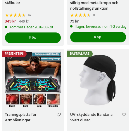
stålkulor
siffrig med metallkropp och
nollställningsfunktion
45
11
Nuvarande pris
349 kr
:
349 kr
Tidigare
Pris
79 kr
:
79 kr
449 kr
pris
:
449 kr
I lager, levereras inom 1-2 vardagar
Kommer i lager 2026-08-28
Köp
Köp
PRESENTTIPS
BÄSTSÄLJARE
Träningsplatta för
UV-skyddande Bandana
Armhävningar
Svart durag