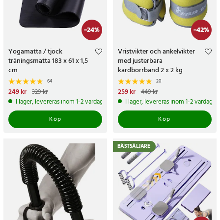
-
24
%
-
42
%
Yogamatta / tjock
Vristvikter och ankelvikter
träningsmatta 183 x 61 x 1,5
med justerbara
cm
kardborrband 2 x 2 kg
64
20
Nuvarande pris
249 kr
:
249 kr
Tidigare
Nuvarande pris
259 kr
:
259 kr
Tidigare
329 kr
449 kr
pris
:
329 kr
pris
:
449 kr
I lager, levereras inom 1-2 vardagar
I lager, levereras inom 1-2 vardagar
Köp
Köp
BÄSTSÄLJARE