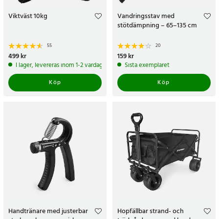
Viktväst 10kg
Vandringsstav med
stötdämpning – 65–135 cm
55
20
Pris
499 kr
:
499 kr
Pris
159 kr
:
159 kr
I lager, levereras inom 1-2 vardagar
Sista exemplaret
Köp
Köp
Handtränare med justerbar
Hopfällbar strand- och