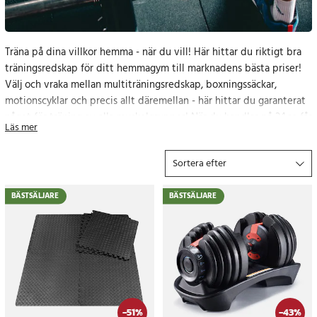
Träna på dina villkor hemma - när du vill! Här hittar du riktigt bra
träningsredskap för ditt hemmagym till marknadens bästa priser!
Välj och vraka mellan multiträningsredskap, boxningssäckar,
motionscyklar och precis allt däremellan - här hittar du garanterat
något för träning av alla muskelgrupper! När du handlar på 24.se får
Läs mer
du alltid prisgaranti, 365 dagars öppet köp och leverans inom 2-3
dagar eller 24 h med expressfrakt. Beställ dina nya träningsredskap
Sortera efter
idag!
Bra träningsredskap för hemmagym
BÄSTSÄLJARE
BÄSTSÄLJARE
Ett träningsrum eller ett litet hemmagym är ett mycket bra sätt
att spara pengar och för träning på sina egna villkor. Men det finns
några saker att tänka på när du väljer redskap för ditt multigym, så
här kommer några tips:
-
51
%
-
43
%