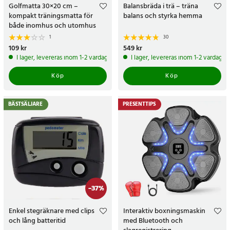
Golfmatta 30×20 cm –
Balansbräda i trä – träna
kompakt träningsmatta för
balans och styrka hemma
både inomhus och utomhus
1
30
Pris
109 kr
:
109 kr
Pris
549 kr
:
549 kr
I lager, levereras inom 1-2 vardagar
I lager, levereras inom 1-2 vardagar
Köp
Köp
BÄSTSÄLJARE
PRESENTTIPS
-
37
%
Enkel stegräknare med clips
Interaktiv boxningsmaskin
och lång batteritid
med Bluetooth och