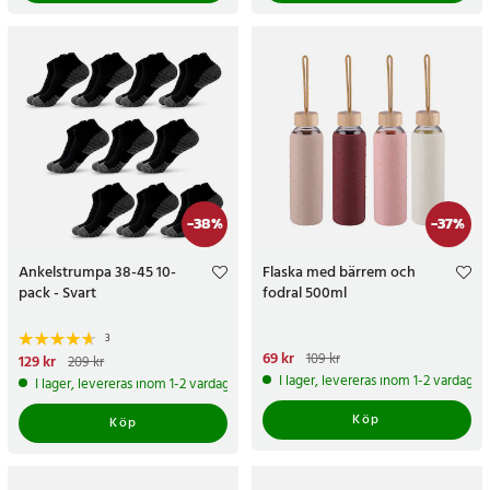
-
38
%
-
37
%
Ankelstrumpa 38-45 10-
Flaska med bärrem och
pack - Svart
fodral 500ml
3
Nuvarande pris
69 kr
:
69 kr
Tidigare
109 kr
Nuvarande pris
129 kr
:
129 kr
Tidigare
209 kr
pris
:
109 kr
pris
:
209 kr
I lager, levereras inom 1-2 vardagar
I lager, levereras inom 1-2 vardagar
Köp
Köp