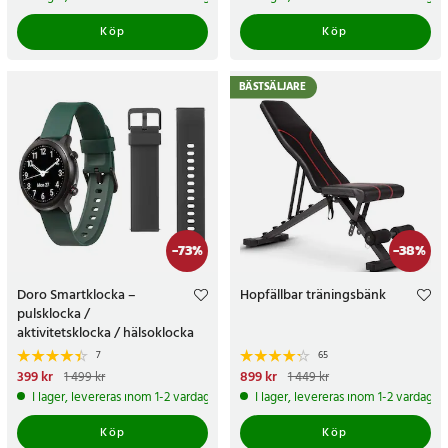
Köp
Köp
BÄSTSÄLJARE
-
73
%
-
38
%
Doro Smartklocka –
Hopfällbar träningsbänk
pulsklocka /
aktivitetsklocka / hälsoklocka
med pekskärm för seniorer
7
65
Nuvarande pris
399 kr
:
399 kr
Tidigare
Nuvarande pris
899 kr
:
899 kr
Tidigare
1 499 kr
1 449 kr
pris
:
1 499 kr
pris
:
1 449 kr
I lager, levereras inom 1-2 vardagar
I lager, levereras inom 1-2 vardagar
Köp
Köp