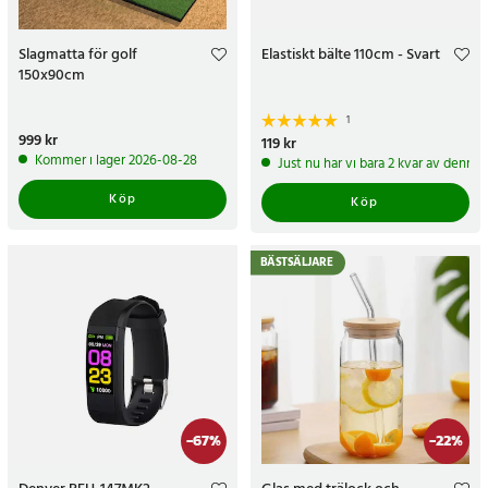
Slagmatta för golf
Elastiskt bälte 110cm - Svart
150x90cm
1
Pris
999 kr
:
999 kr
Pris
119 kr
:
119 kr
Kommer i lager 2026-08-28
Just nu har vi bara 2 kvar av denna
Köp
Köp
BÄSTSÄLJARE
-
67
%
-
22
%