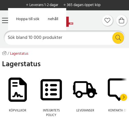
⭐ Leverans 1-2 dagar
⭐ 365 dagars öppet köp
Hoppa till huvudinnehåll
Hoppa till sök
Lagerstatus
Lagerstatus
KÖPVILLKOR
INTEGRITETS
LEVERANSER
KONTAKTA OS
POLICY