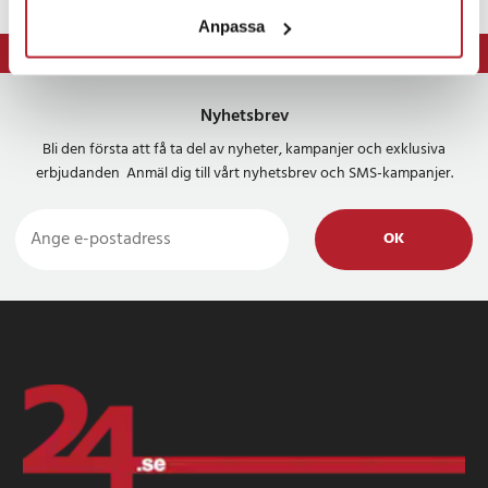
Anpassa
⭐ 365 dagars öppet köp
⭐ Leverans 1-2 dagar
Nyhetsbrev
Bli den första att få ta del av nyheter, kampanjer och exklusiva
erbjudanden Anmäl dig till vårt nyhetsbrev och SMS-kampanjer.
OK