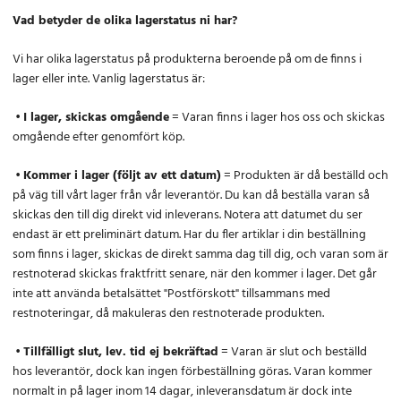
Vad betyder de olika lagerstatus ni har?
Vi har olika lagerstatus på produkterna beroende på om de finns i
lager eller inte. Vanlig lagerstatus är:
•
I lager, skickas omgående
= Varan finns i lager hos oss och skickas
omgående efter genomfört köp.
•
Kommer i lager (följt av ett datum)
= Produkten är då beställd och
på väg till vårt lager från vår leverantör. Du kan då beställa varan så
skickas den till dig direkt vid inleverans. Notera att datumet du ser
endast är ett preliminärt datum. Har du fler artiklar i din beställning
som finns i lager, skickas de direkt samma dag till dig, och varan som är
restnoterad skickas fraktfritt senare, när den kommer i lager. Det går
inte att använda betalsättet "Postförskott" tillsammans med
restnoteringar, då makuleras den restnoterade produkten.
•
Tillfälligt slut, lev. tid ej bekräftad
= Varan är slut och beställd
hos leverantör, dock kan ingen förbeställning göras. Varan kommer
normalt in på lager inom 14 dagar, inleveransdatum är dock inte