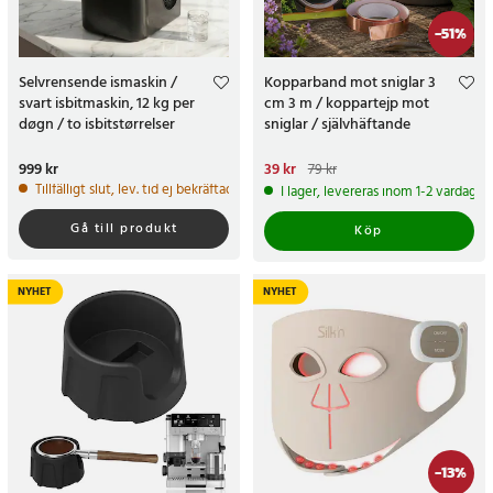
-
51
%
Selvrensende ismaskin /
Kopparband mot sniglar 3
svart isbitmaskin, 12 kg per
cm 3 m / koppartejp mot
døgn / to isbitstørrelser
sniglar / självhäftande
snigeltejp
Pris
999 kr
:
999 kr
Nuvarande pris
39 kr
:
39 kr
Tidigare
79 kr
pris
:
79 kr
Tillfälligt slut, lev. tid ej bekräftad.
I lager, levereras inom 1-2 vardagar
Gå till produkt
Köp
NYHET
NYHET
-
13
%