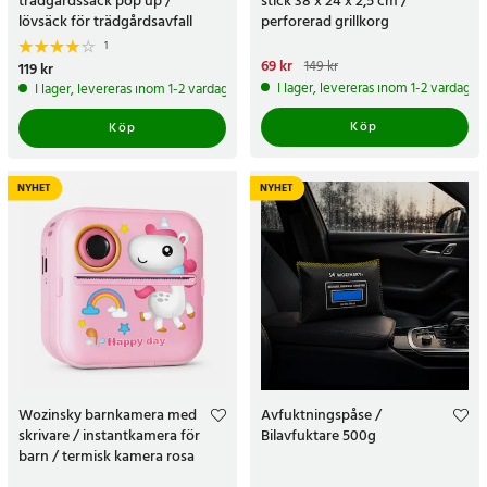
trädgårdssäck pop up /
stick 38 x 24 x 2,5 cm /
lövsäck för trädgårdsavfall
perforerad grillkorg
1
Nuvarande pris
69 kr
:
69 kr
Tidigare
149 kr
Pris
119 kr
:
119 kr
pris
:
149 kr
I lager, levereras inom 1-2 vardagar
I lager, levereras inom 1-2 vardagar
Köp
Köp
NYHET
NYHET
Wozinsky barnkamera med
Avfuktningspåse /
skrivare / instantkamera för
Bilavfuktare 500g
barn / termisk kamera rosa