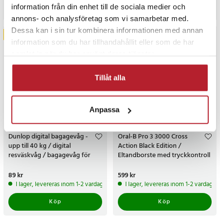
information från din enhet till de sociala medier och
Gå till produkt
Köp
annons- och analysföretag som vi samarbetar med.
Dessa kan i sin tur kombinera informationen med annan
NYHET
NYHET
information som du har tillhandahållit eller som de har
samlat in när du har använt deras tjänster.
Tillåt alla
Anpassa
Dunlop digital bagagevåg -
Oral-B Pro 3 3000 Cross
upp till 40 kg / digital
Action Black Edition /
resväskvåg / bagagevåg för
Eltandborste med tryckkontroll
resa
Pris
89 kr
:
89 kr
Pris
599 kr
:
599 kr
I lager, levereras inom 1-2 vardagar
I lager, levereras inom 1-2 vardagar
Köp
Köp