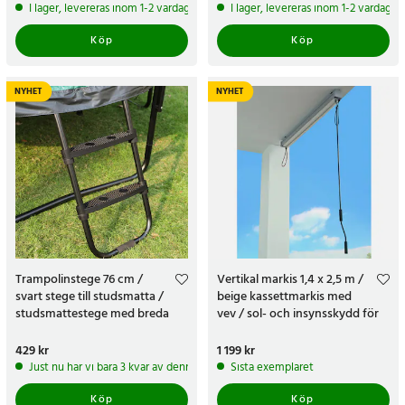
I lager, levereras inom 1-2 vardagar
I lager, levereras inom 1-2 vardagar
Köp
Köp
NYHET
NYHET
Trampolinstege 76 cm /
Vertikal markis 1,4 x 2,5 m /
svart stege till studsmatta /
beige kassettmarkis med
studsmattestege med breda
vev / sol- och insynsskydd för
halksäkra steg
balkong och terrass
Pris
429 kr
:
429 kr
Pris
1 199 kr
:
1 199 kr
Just nu har vi bara 3 kvar av denna produkt
Sista exemplaret
Köp
Köp