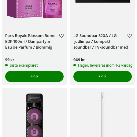
Paris Royale Blossom Rome
LG Soundbar S20A / LG
EDP 100ml / Damparfym
ljudlimpa / kompakt
Eau de Parfum / Blommig
soundbar / TV-soundbar med
gourmand-parfym för kvinnor
Bluetooth / 2.0 soundbar
Pris
99 kr
:
99 kr
Pris
949 kr
:
949 kr
Sista exemplaret
I lager, levereras inom 1-2 vardagar
Köp
Köp