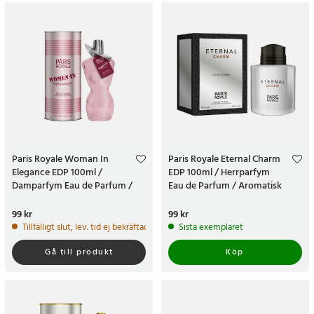
Paris Royale Woman In
Paris Royale Eternal Charm
Elegance EDP 100ml /
EDP 100ml / Herrparfym
Damparfym Eau de Parfum /
Eau de Parfum / Aromatisk
Orientalisk blommig parfym
fougère-parfym för män
Pris
99 kr
:
99 kr
Pris
99 kr
:
99 kr
Tillfälligt slut, lev. tid ej bekräftad.
Sista exemplaret
Gå till produkt
Köp