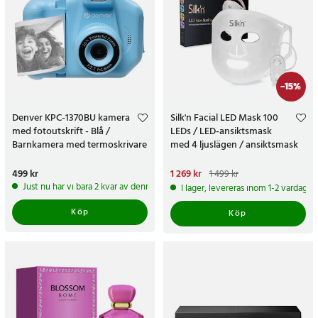
-
15
%
Denver KPC-1370BU kamera
Silk'n Facial LED Mask 100
med fotoutskrift - Blå /
LEDs / LED-ansiktsmask
Barnkamera med termoskrivare
med 4 ljuslägen / ansiktsmask
för hudvård
Pris
499 kr
:
499 kr
Nuvarande pris
1 269 kr
:
1 499 kr
1 269 kr
Tidigare pris
:
1 499 kr
Just nu har vi bara 2 kvar av denna produkt
I lager, levereras inom 1-2 vardagar
Köp
Köp