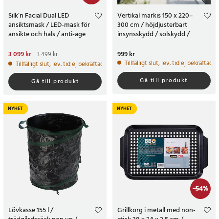
Silk’n Facial Dual LED
Vertikal markis 150 x 220–
ansiktsmask / LED-mask för
300 cm / höjdjusterbart
ansikte och hals / anti-age
insynsskydd / solskydd /
ljusbehandling hemma
vindskydd för balkong och
terrass
Nuvarande pris
3 099 kr
:
Pris
999 kr
:
999 kr
3 499 kr
3 099 kr
Tidigare pris
:
3 499 kr
Tillfälligt slut, lev. tid ej bekräftad.
Tillfälligt slut, lev. tid ej bekräftad.
Gå till produkt
Gå till produkt
NYHET
NYHET
-
54
%
Lövkasse 155 l /
Grillkorg i metall med non-