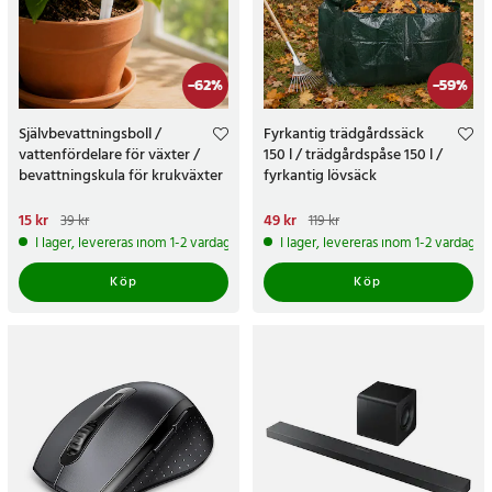
-
62
%
-
59
%
Självbevattningsboll /
Fyrkantig trädgårdssäck
vattenfördelare för växter /
150 l / trädgårdspåse 150 l /
bevattningskula för krukväxter
fyrkantig lövsäck
Nuvarande pris
15 kr
:
15 kr
Tidigare
Nuvarande pris
49 kr
:
49 kr
Tidigare
39 kr
119 kr
pris
:
39 kr
pris
:
119 kr
I lager, levereras inom 1-2 vardagar
I lager, levereras inom 1-2 vardagar
Köp
Köp