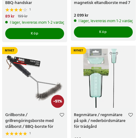
BBQ-handskar
magnetisk eltandborste med 7
borstlägen och OLED-display
1
Pris
2 099 kr
:
2 099 kr
Nuvarande pris
89 kr
:
89 kr
Tidigare
199 kr
pris
:
199 kr
I lager, levereras inom 1-2 vardagar
I lager, levereras inom 1-2 vardagar
Köp
Köp
NYHET
NYHET
-
51
%
Grillborste /
Regnmätare / regnmätare
grillrengöringsborste med
på spik / nederbördsmätare
stålborst / BBQ-borste för
för trädgård
grillgaller
1