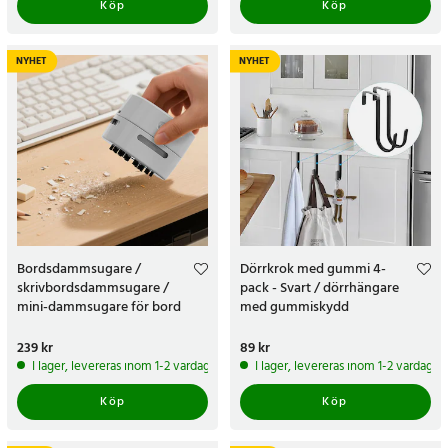
Köp
Köp
NYHET
NYHET
Bordsdammsugare /
Dörrkrok med gummi 4-
skrivbordsdammsugare /
pack - Svart / dörrhängare
mini-dammsugare för bord
med gummiskydd
Pris
239 kr
:
239 kr
Pris
89 kr
:
89 kr
I lager, levereras inom 1-2 vardagar
I lager, levereras inom 1-2 vardagar
Köp
Köp