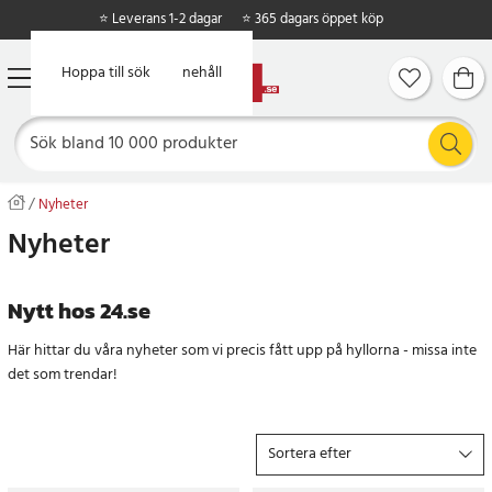
⭐ Leverans 1-2 dagar
⭐ 365 dagars öppet köp
Hoppa till huvudinnehåll
Hoppa till sök
Nyheter
Nyheter
Nytt hos 24.se
Här hittar du våra nyheter som vi precis fått upp på hyllorna - missa inte
det som trendar!
Sortera efter