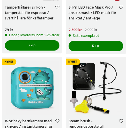
Tamperhållare i silikon /
Silk’n LED Face Mask Pro /
tamperställ för espresso /
ansiktsmask / LED-mask för
svart hållare för kaffetamper
ansiktet / anti-age
ljusbehandlingsmask
Pris
79 kr
:
79 kr
Nuvarande pris
2 599 kr
:
2 999 kr
2 599 kr
Tidigare pris
:
2 999 kr
I lager, levereras inom 1-2 vardagar
Sista exemplaret
Köp
Köp
NYHET
NYHET
Wozinsky barnkamera med
Steam brush -
skrivare / instantkamera för
rengöringsborste till