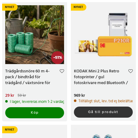
NYHET
NYHET
-
51
%
Trädgårdssnöre 60 m 4-
KODAK Mini 2 Plus Retro
pack / bindtråd för
fotoprinter / gul
trädgård / växtsnöre för
fotoskrivare med Bluetooth /
uppbindning
mobil skrivare för iPhone och
Android
Nuvarande pris
29 kr
:
29 kr
Tidigare
Pris
969 kr
:
969 kr
59 kr
pris
:
59 kr
Tillfälligt slut, lev. tid ej bekräftad.
I lager, levereras inom 1-2 vardagar
Gå till produkt
Köp
NYHET