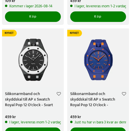
Pris
109 kr
:
109 kr
Pris
459 kr
:
459 kr
Kommer i lager 2026-08-14
I lager, levereras inom 1-2 vardagar
Köp
Köp
NYHET
NYHET
Silikonarmband och
Silikonarmband och
skyddskal till AP x Swatch
skyddskal till AP x Swatch
Royal Pop 12 O'clock - Svart
Royal Pop 12 O'clock -
Blå/orange
Pris
459 kr
:
459 kr
Pris
459 kr
:
459 kr
I lager, levereras inom 1-2 vardagar
Just nu har vi bara 3 kvar av denna