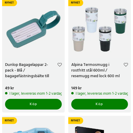
NYHET
NYHET
Dunlop Bagagelappar 2-
Alpina Termosmugg i
pack - Blå /
rostfritt stål 600ml /
bagagefästningsbälte till
resemugg med lock 600 ml
resväska
Pris
49 kr
:
49 kr
Pris
149 kr
:
149 kr
I lager, levereras inom 1-2 vardagar
I lager, levereras inom 1-2 vardagar
Köp
Köp
NYHET
NYHET