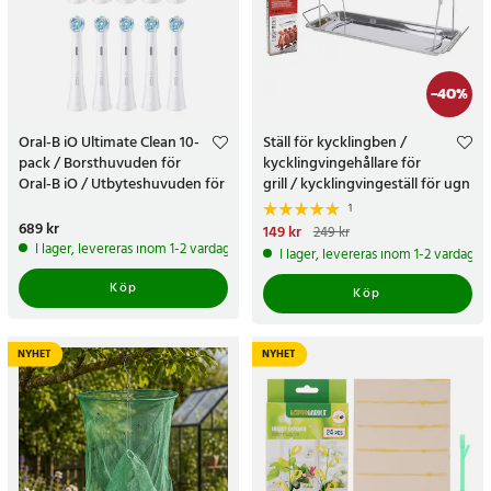
-
40
%
Oral-B iO Ultimate Clean 10-
Ställ för kycklingben /
pack / Borsthuvuden för
kycklingvingehållare för
Oral-B iO / Utbyteshuvuden för
grill / kycklingvingeställ för ugn
Oral-B iO
1
Pris
689 kr
:
689 kr
Nuvarande pris
149 kr
:
149 kr
Tidigare
249 kr
pris
:
249 kr
I lager, levereras inom 1-2 vardagar
I lager, levereras inom 1-2 vardagar
Köp
Köp
NYHET
NYHET