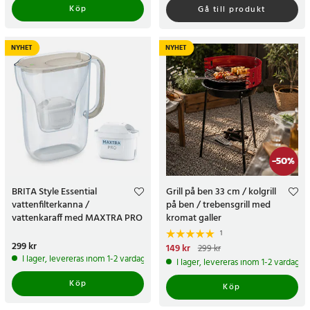
Köp
Gå till produkt
NYHET
NYHET
-
50
%
BRITA Style Essential
Grill på ben 33 cm / kolgrill
vattenfilterkanna /
på ben / trebensgrill med
vattenkaraff med MAXTRA PRO
kromat galler
Expert-filter / filterkanna 2,4
1
liter
Pris
299 kr
:
299 kr
Nuvarande pris
149 kr
:
149 kr
Tidigare
299 kr
pris
:
299 kr
I lager, levereras inom 1-2 vardagar
I lager, levereras inom 1-2 vardagar
Köp
Köp