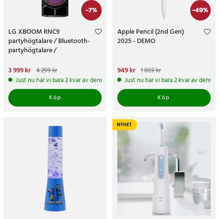
-
7
%
-
49
%
LG XBOOM RNC9
Apple Pencil (2nd Gen)
partyhögtalare / Bluetooth-
2025 - DEMO
partyhögtalare /
karaokehögtalare med LED
Nuvarande pris
3 999 kr
:
Nuvarande pris
949 kr
:
949 kr
Tidigare
4 299 kr
1 869 kr
3 999 kr
Tidigare pris
:
4 299 kr
pris
:
1 869 kr
Just nu har vi bara 2 kvar av denna produkt
Just nu har vi bara 2 kvar av denna
Köp
Köp
NYHET