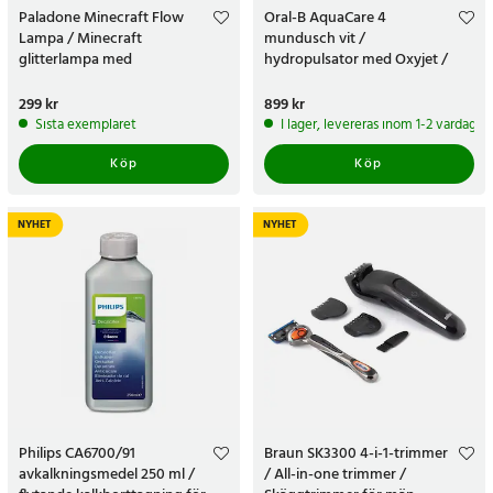
Paladone Minecraft Flow
Oral-B AquaCare 4
Lampa / Minecraft
mundusch vit /
glitterlampa med
hydropulsator med Oxyjet /
undervattenstema
vattenflosser för daglig
mellanrumsrengöring
Pris
299 kr
:
299 kr
Pris
899 kr
:
899 kr
Sista exemplaret
I lager, levereras inom 1-2 vardagar
Köp
Köp
NYHET
NYHET
Philips CA6700/91
Braun SK3300 4-i-1-trimmer
avkalkningsmedel 250 ml /
/ All-in-one trimmer /