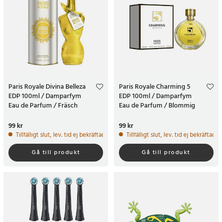
Paris Royale Divina Belleza
Paris Royale Charming 5
EDP 100ml / Damparfym
EDP 100ml / Damparfym
Eau de Parfum / Fräsch
Eau de Parfum / Blommig
blommig EDP för kvinnor
aldehyd-parfym för kvinnor
Pris
99 kr
:
99 kr
Pris
99 kr
:
99 kr
Tillfälligt slut, lev. tid ej bekräftad.
Tillfälligt slut, lev. tid ej bekräftad.
Gå till produkt
Gå till produkt