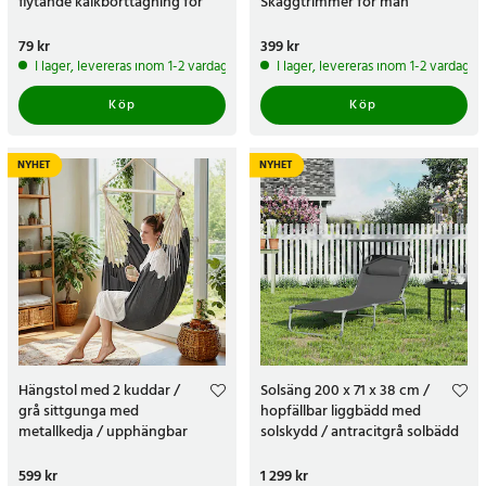
flytande kalkborttagning för
Skäggtrimmer för män
kaffemaskin och vattenkokare
Pris
79 kr
:
79 kr
Pris
399 kr
:
399 kr
I lager, levereras inom 1-2 vardagar
I lager, levereras inom 1-2 vardagar
Köp
Köp
NYHET
NYHET
Hängstol med 2 kuddar /
Solsäng 200 x 71 x 38 cm /
grå sittgunga med
hopfällbar liggbädd med
metallkedja / upphängbar
solskydd / antracitgrå solbädd
vilostol med sidofickor och
med justerbart ryggstöd
karbinhake
Pris
599 kr
:
599 kr
Pris
1 299 kr
:
1 299 kr