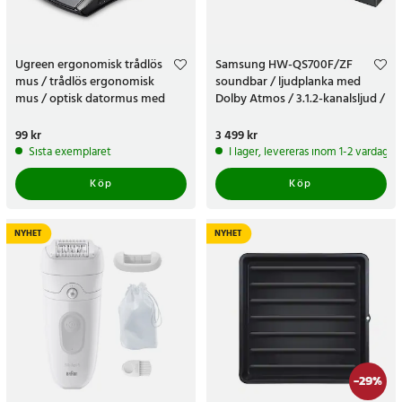
Ugreen ergonomisk trådlös
Samsung HW-QS700F/ZF
mus / trådlös ergonomisk
soundbar / ljudplanka med
mus / optisk datormus med
Dolby Atmos / 3.1.2-kanalsljud /
USB-mottagare
Wi-Fi
Pris
99 kr
:
99 kr
Pris
3 499 kr
:
3 499 kr
Sista exemplaret
I lager, levereras inom 1-2 vardagar
Köp
Köp
NYHET
NYHET
-
29
%