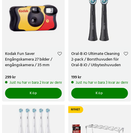
Kodak Fun Saver
Oral-B iO Ultimate Cleaning
Engångskamera 27 bilder /
2-pack / Borsthuvuden för
engångskamera / 35 mm
Oral-B iO / Utbyteshuvuden
engångskamera med blixt
Pris
299 kr
:
299 kr
Pris
199 kr
:
199 kr
Just nu har vi bara 2 kvar av denna produkt
Just nu har vi bara 3 kvar av denna
Köp
Köp
NYHET