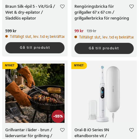
Braun Silk-épil 5 - Vit/Grå /
Rengöringsbricka för
Wet & dry-epilator /
grillgaller 67 x 67 cm /
Sladdlös epilator
grillgallerbricka för rengöring
Pris
599 kr
:
599 kr
Nuvarande pris
99 kr
:
99 kr
Tidigare
139 kr
pris
:
139 kr
Tillfälligt slut, lev. tid ej bekräftad.
Tillfälligt slut, lev. tid ej bekräftad.
Gå till produkt
Gå till produkt
NYHET
NYHET
-
55
%
Grillvantar i läder - brun /
Oral-B iO Series 9N
lädervantar för grillning /
eltandborste vit /