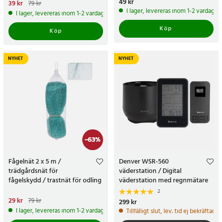
Pris
49 kr
:
49 kr
Nuvarande pris
39 kr
:
39 kr
Tidigare
79 kr
pris
:
79 kr
I lager, levereras inom 1-2 vardagar
I lager, levereras inom 1-2 vardagar
Köp
Köp
NYHET
NYHET
-
63
%
Fågelnät 2 x 5 m /
Denver WSR-560
trädgårdsnät för
väderstation / Digital
fågelskydd / trastnät för odling
väderstation med regnmätare
2
Nuvarande pris
29 kr
:
29 kr
Tidigare
79 kr
Pris
299 kr
:
299 kr
pris
:
79 kr
I lager, levereras inom 1-2 vardagar
Tillfälligt slut, lev. tid ej bekräftad.