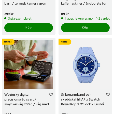
barn / termisk kamera grön
kaffemaskiner / ångborste för
kaffemaskin
Pris
299 kr
:
299 kr
Pris
89 kr
:
89 kr
Sista exemplaret
I lager, levereras inom 1-2 vardagar
Köp
Köp
NYHET
NYHET
Wozinsky digital
Silikonarmband och
precisionsvåg svart /
skyddskal till AP x Swatch
smyckesvåg 200 g / våg med
Royal Pop 3 O'clock - Ljusblå
0,01 g noggrannhet