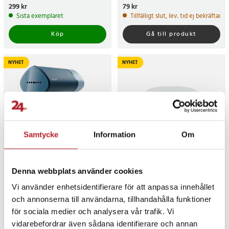
Pris
299 kr
:
299 kr
Pris
79 kr
:
79 kr
Sista exemplaret
Tillfälligt slut, lev. tid ej bekräftad.
Köp
Gå till produkt
NYHET
NYHET
Samtycke
Information
Om
Philips 3000 Series
Bordsdammsugare /
Denna webbplats använder cookies
STH3000/20 handsteamer /
skrivbordsdammsugare /
Vi använder enhetsidentifierare för att anpassa innehållet
kompakt klädsteamer /
mini-dammsugare för
hopfällbar steamer 1000 W
skrivbord
och annonserna till användarna, tillhandahålla funktioner
Pris
449 kr
:
449 kr
Pris
139 kr
:
139 kr
för sociala medier och analysera vår trafik. Vi
Tillfälligt slut, lev. tid ej bekräftad.
I lager, levereras inom 1-2 vardagar
vidarebefordrar även sådana identifierare och annan