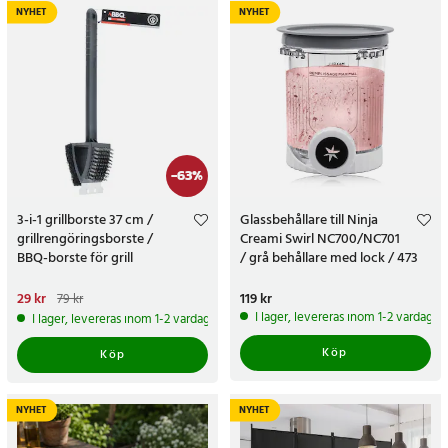
NYHET
NYHET
-
63
%
3-i-1 grillborste 37 cm /
Glassbehållare till Ninja
grillrengöringsborste /
Creami Swirl NC700/NC701
BBQ-borste för grill
/ grå behållare med lock / 473
ml glassburk
Nuvarande pris
29 kr
:
29 kr
Tidigare
Pris
119 kr
:
119 kr
79 kr
pris
:
79 kr
I lager, levereras inom 1-2 vardagar
I lager, levereras inom 1-2 vardagar
Köp
Köp
NYHET
NYHET