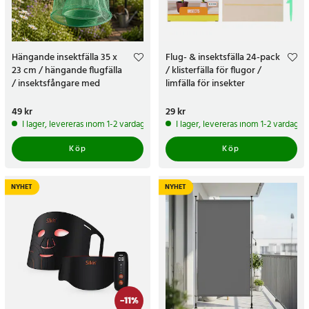
Hängande insektfälla 35 x
Flug- & insektsfälla 24-pack
23 cm / hängande flugfälla
/ klisterfälla för flugor /
/ insektsfångare med
limfälla för insekter
upphängning
Pris
49 kr
:
49 kr
Pris
29 kr
:
29 kr
I lager, levereras inom 1-2 vardagar
I lager, levereras inom 1-2 vardagar
Köp
Köp
NYHET
NYHET
-
11
%