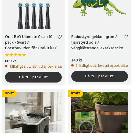
Oral-B iO Ultimate Clean 10-
Radiostyrd gekko - grön /
pack - Svart /
fjärrstyrd ödla /
Borsthuvuden för Oral-B iO /
väggklättrande leksaksgecko
Utbyteshuvuden för Oral-B iO
1
Pris
349 kr
:
349 kr
Pris
689 kr
:
689 kr
Tillfälligt slut, lev. tid ej bekräftad.
Tillfälligt slut, lev. tid ej bekräftad.
Gå till produkt
Gå till produkt
NYHET
NYHET