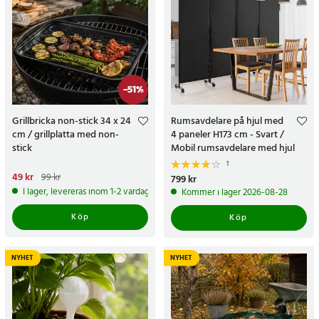
-
51
%
Grillbricka non-stick 34 x 24
Rumsavdelare på hjul med
cm / grillplatta med non-
4 paneler H173 cm - Svart /
stick
Mobil rumsavdelare med hjul
1
Nuvarande pris
49 kr
:
49 kr
Tidigare
99 kr
Pris
799 kr
:
799 kr
pris
:
99 kr
I lager, levereras inom 1-2 vardagar
Kommer i lager 2026-08-28
Köp
Köp
NYHET
NYHET