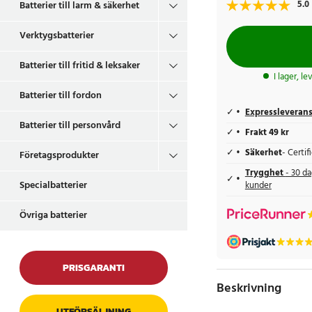
5.0
Batterier till larm & säkerhet
Verktygsbatterier
Batterier till fritid & leksaker
I lager, l
Batterier till fordon
Expressleveran
Batterier till personvård
Frakt 49 kr
Säkerhet
- Certi
Företagsprodukter
Trygghet
- 30 da
Specialbatterier
kunder
Övriga batterier
PRISGARANTI
Beskrivning
UTFÖRSÄLJNING