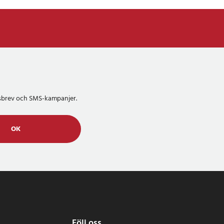
etsbrev och SMS-kampanjer.
OK
Följ oss