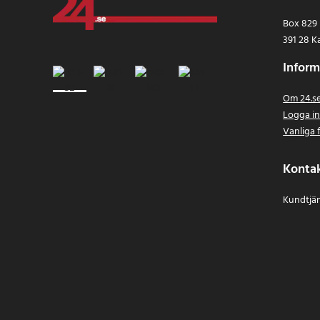
Box 829
391 28 K
Inform
Om 24.s
Logga i
Vanliga 
Konta
Kundtjän