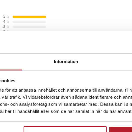
er
5
☆
l 2
4
☆
3
☆
2
☆
m
1
☆
l 3 Plus
l 3 Plus X
l 3
l 4
Information
månader sedan
 Solar
cookies
Solar
ht
e för att anpassa innehållet och annonserna till användarna, tillh
m
månader sedan
vår trafik. Vi vidarebefordrar även sådana identifierare och anna
nnons- och analysföretag som vi samarbetar med. Dessa kan i sin
har tillhandahållit eller som de har samlat in när du har använt 
månader sedan