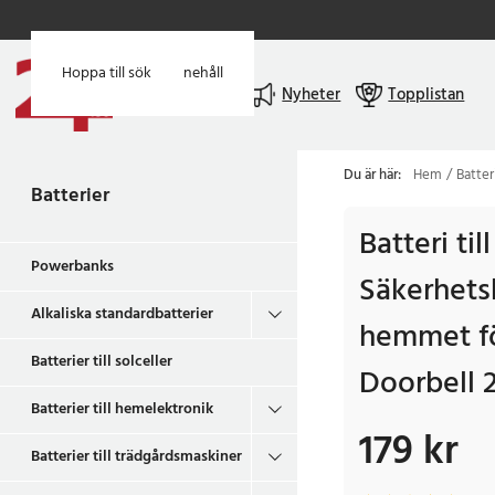
Hoppa till huvudinnehåll
Hoppa till sök
Meny
Nyheter
Topplistan
Du är här:
Hem
Batter
Batterier
Batteri till
Powerbanks
Säkerhets
Alkaliska standardbatterier
hemmet fö
Batterier till solceller
Doorbell 2
Batterier till hemelektronik
179 kr
Pris
:
179 kr
Batterier till trädgårdsmaskiner