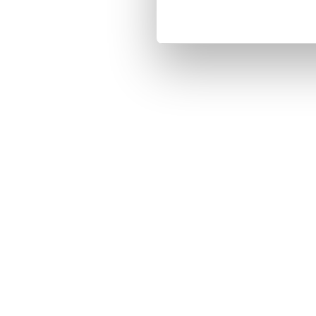
Artikelnummer
:
12186