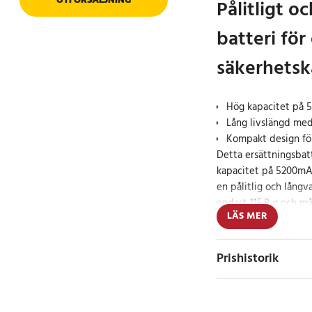
Pålitligt oc
batteri för
säkerhets
Hög kapacitet på
Lång livslängd med
Kompakt design för
Detta ersättningsbat
kapacitet på 5200mAh
en pålitlig och långva
endast 115.8 g och m
LÄS MER
mm är det lätt att ins
kamera, vilket säkerst
Prishistorik
Specifikation
- Kapacitet: 5200mA
- Spänning: 3.7V