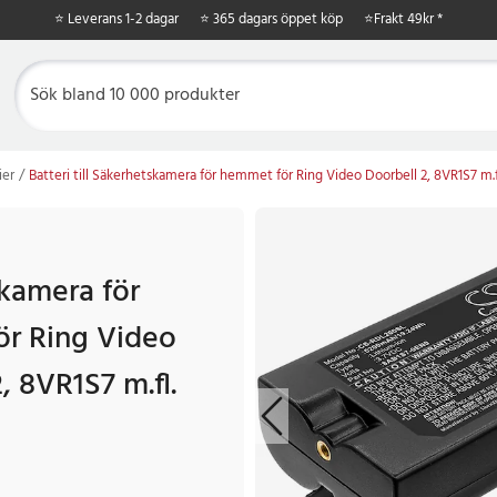
⭐ Leverans 1-2 dagar
⭐ 365 dagars öppet köp
⭐
Frakt 49kr *
ier
Batteri till Säkerhetskamera för hemmet för Ring Video Doorbell 2, 8VR1S7 m.f
kamera för
r Ring Video
, 8VR1S7 m.fl.