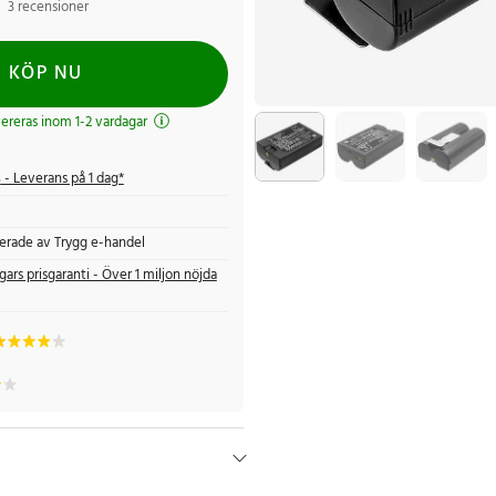
3 recensioner
KÖP NU
evereras inom 1-2 vardagar
s
- Leverans på 1 dag*
fierade av Trygg e-handel
gars prisgaranti - Över 1 miljon nöjda