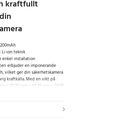
h kraftfullt
 din
kamera
 5200mAh
 Li-ion teknik
 enkel installation
teri erbjuder en imponerande
, vilket ger din säkerhetskamera
rig kraftkälla. Med en vikt på
åtten 70.20 mm x 44.30 mm x 24.78
tallera och passar perfekt i din
äller optimal funktionalitet.
h