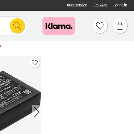
Kundservice
Om 24.se
Logga in
l.