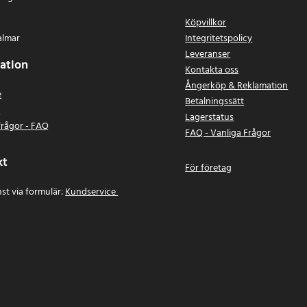
Köpvillkor
almar
Integritetspolicy
Leveranser
ation
Kontakta oss
Ångerköp & Reklamation
e
Betalningssätt
n
Lagerstatus
frågor - FAQ
FAQ - Vanliga Frågor
kt
För företag
st via formulär:
Kundservice