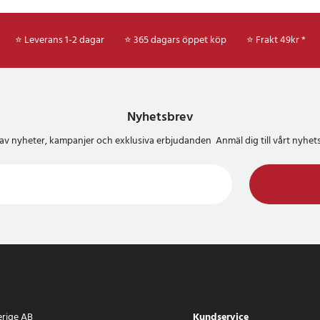
⭐ Leverans 1-2 dagar
⭐ 365 dagars öppet köp
⭐
Frakt 49kr *
Nyhetsbrev
del av nyheter, kampanjer och exklusiva erbjudanden Anmäl dig till vårt nyh
erige AB
Kundservice