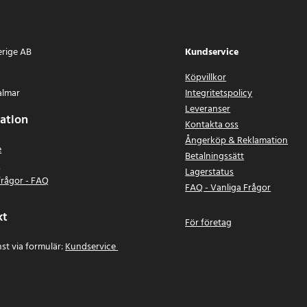
erige AB
Kundservice
Köpvillkor
almar
Integritetspolicy
Leveranser
ation
Kontakta oss
Ångerköp & Reklamation
e
Betalningssätt
n
Lagerstatus
frågor - FAQ
FAQ - Vanliga Frågor
kt
För företag
st via formulär:
Kundservice