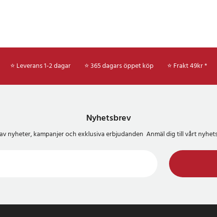
⭐ Leverans 1-2 dagar
⭐ 365 dagars öppet köp
⭐
Frakt 49kr *
Nyhetsbrev
del av nyheter, kampanjer och exklusiva erbjudanden Anmäl dig till vårt nyh