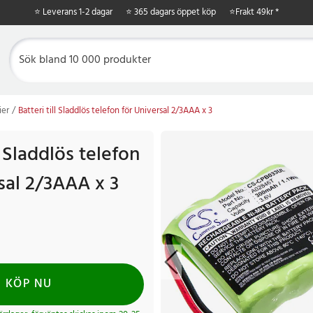
⭐ Leverans 1-2 dagar
⭐ 365 dagars öppet köp
⭐
Frakt 49kr *
ier
Batteri till Sladdlös telefon för Universal 2/3AAA x 3
l Sladdlös telefon
sal 2/3AAA x 3
KÖP NU