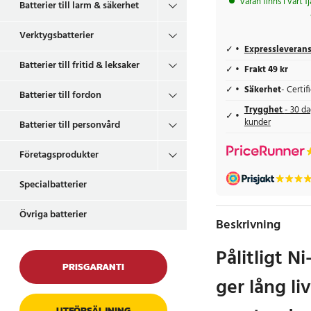
Varan finns i vårt f
Batterier till larm & säkerhet
Verktygsbatterier
Expressleveran
Batterier till fritid & leksaker
Frakt 49 kr
Säkerhet
- Certi
Batterier till fordon
Trygghet
- 30 da
kunder
Batterier till personvård
Företagsprodukter
Specialbatterier
Övriga batterier
Beskrivning
Pålitligt 
PRISGARANTI
ger lång li
UTFÖRSÄLJNING