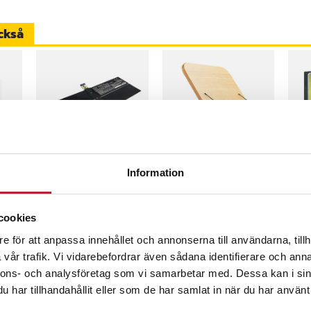
ckså
 3
02276
-
20
%
Batteri till Tablett
Flexibelt läsställ /
32G
Information
för Microsoft
dokumentställ
Ext
Surface 1769, Surface
Fla
1782, Surface 2-LQN-
Pris
359 kr
:
359 kr
Nuvarande pris
609 kr
:
Pri
699
759 kr
cookies
00004
609 kr
Tidigare pris
:
26-08-14
Varan finns i vårt fjärrlager, förväntas skickas inom 20-25 arbetsdaga
K
I lager, levereras inom 1-2 vardagar
759 kr
e för att anpassa innehållet och annonserna till användarna, tillh
Köp
Köp
vår trafik. Vi vidarebefordrar även sådana identifierare och anna
nnons- och analysföretag som vi samarbetar med. Dessa kan i sin
har tillhandahållit eller som de har samlat in när du har använt 