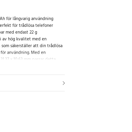
Ah för långvarig användning
rfekt för trådlösa telefoner
lbar med endast 22 g
ri av hög kvalitet med en
som säkerställer att din trådlösa
o för användning. Med en
31,37 x 10,63 mm passar detta
flesta 2/3AAA-enheter.
er
 3