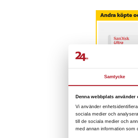
Delnummer
Andra köpte o
Universal 2/3AAA x
Artikelnummer
:
API-1
Minneskort
Samtycke
SanDisk Ultra
MicroSDHC - 32GB
Pris
149 kr
:
149 kr
Denna webbplats använder 
Kommer i lager 20
Vi använder enhetsidentifierar
Köp
sociala medier och analysera 
till de sociala medier och a
med annan information som du 
Senast besökta