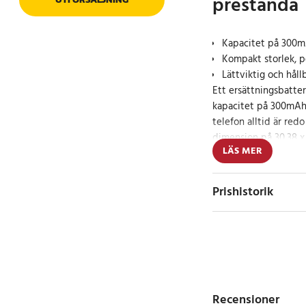
prestanda
Kapacitet på 300m
Kompakt storlek, pe
Lättviktig och hål
Ett ersättningsbatte
kapacitet på 300mAh 
telefon alltid är red
dimension på 30,38 x 
LÄS MER
batteri smidigt i de 
Specifikation
Prishistorik
- Kapacitet: 300mAh
- Spänning: 3.6V
- Typ: Ni-MH
Kompatibla modell
Universal 2/3AAA x
Recensioner