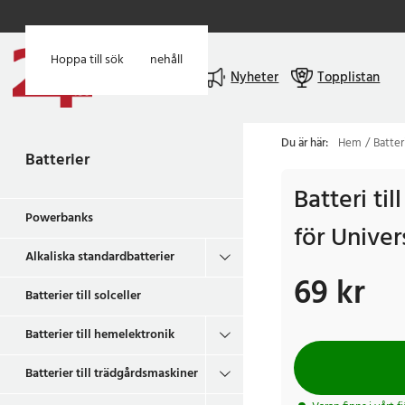
Hoppa till huvudinnehåll
Hoppa till sök
Meny
Nyheter
Topplistan
Du är här:
Hem
Batter
Batterier
Batteri til
Powerbanks
för Univer
Alkaliska standardbatterier
69 kr
Pris
:
69 kr
Batterier till solceller
Batterier till hemelektronik
Batterier till trädgårdsmaskiner