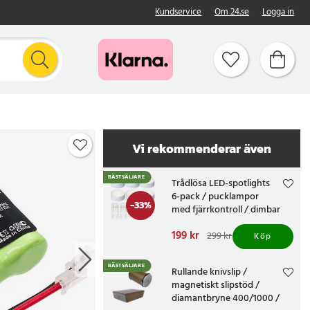
Kundservice
Om 24.se
Logga in
Vi rekommenderar även
BÄSTSÄLJARE
Trådlösa LED-spotlights
6-pack / pucklampor
-
33
%
med fjärrkontroll / dimbar
skåpbelysning
Nuvarande pris
199 kr
:
299 kr
Köp
199 kr
Tidigare pris
:
299 kr
BÄSTSÄLJARE
Rullande knivslip /
magnetiskt slipstöd /
diamantbryne 400/1000 /