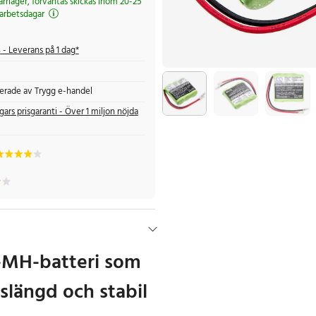
järrlager, förväntas skickas inom 20-25
arbetsdagar
s
- Leverans på 1 dag*
fierade av Trygg e-handel
gars prisgaranti - Över 1 miljon nöjda
Ni-MH-batteri som
vslängd och stabil