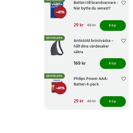
BÄSTSÄLJARE
Batteri till brandvarnare -
När bytte du senast?
-
41
%
Nuvarande pris
29 kr
:
49 kr
Köp
29 kr
Tidigare pris
:
49 kr
BÄSTSÄLJARE
Antistöld bröstväska –
håll dina värdesaker
säkra
Pris
169 kr
:
169 kr
Köp
BÄSTSÄLJARE
Philips Power AAA-
Batteri 4-pack
-
41
%
Nuvarande pris
29 kr
:
49 kr
Köp
29 kr
Tidigare pris
:
49 kr