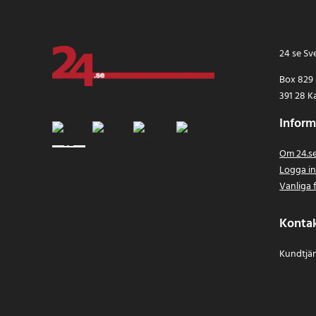
24 se Sv
Box 829
391 28 K
Inform
Om 24.s
Logga i
Vanliga 
Konta
Kundtjän