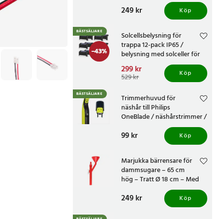
knivvässare med fasta
Pris
249 kr
:
249 kr
vinklar
Köp
BÄSTSÄLJARE
Solcellsbelysning för
trappa 12-pack IP65 /
-
43
%
belysning med solceller för
altan och staket /
Nuvarande pris
299 kr
:
trappbelysning
Köp
299 kr
Tidigare pris
:
529 kr
529 kr
BÄSTSÄLJARE
Trimmerhuvud för
näshår till Philips
OneBlade / näshårstrimmer /
nästrimmerhuvud
Pris
99 kr
:
99 kr
Köp
Marjukka bärrensare för
dammsugare – 65 cm
hög – Tratt Ø 18 cm – Med
två munstycken
Pris
249 kr
:
249 kr
Köp