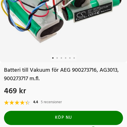
Batteri till Vakuum för AEG 900273716, AG3013,
900273717 m.fl.
469 kr
Pris
:
469 kr
4.4
5 recensioner
KÖP NU