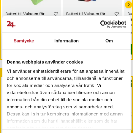
AEG CX 7 35 OKO
AEG CX 7 35 TM
Batteri till Vakuum för
Batteri till Vakuum för
Bat
AEG CX 7 35 WR
AEG 900165577, AG901,
AEG 900165577, AG901,
AE
AEG CX 7 35 WRK
900165579 m.fl.
900165579 m.fl.
900
AEG CX7 1 FLEX
Pris
239 kr
:
239 kr
Pris
229 kr
:
229 kr
Pri
299
AEG CX7 2 35FF
Varan finns i vårt fjärrlager, förväntas skickas inom 20-25 arbetsdagar
Varan finns i vårt fjärrlager, förväntas
Samtycke
Information
Om
AEG CX7 2 35O
Köp
Köp
AEG CX7 2 35RM
AEG CX7 2 35WR
Denna webbplats använder cookies
AEG CX7 2 45BM
Vi använder enhetsidentifierare för att anpassa innehållet
Andra köpte också
AEG CX7 2 FLEX
och annonserna till användarna, tillhandahålla funktioner
AEG CX7 35 FFP
BÄS
för sociala medier och analysera vår trafik. Vi
AEG CX7 35 OKO
AEG CX7 35BM
vidarebefordrar även sådana identifierare och annan
AEG CX7 35BME
information från din enhet till de sociala medier och
AEG CX7 35CB
annons- och analysföretag som vi samarbetar med.
AEG CX7 35TM
Dessa kan i sin tur kombinera informationen med annan
AEG CX7 35WR
information som du har tillhandahållit eller som de har
AEG CX7 35WRK
-
25
%
samlat in när du har använt deras tjänster.