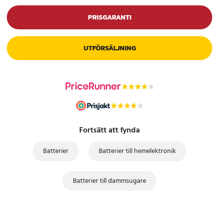
AEG CX71FLEX
PRISGARANTI
AEG CX7-35BM
AEG CX7-35BME
AEG CX7-35CB
UTFÖRSÄLJNING
AEG CX7-35TM
AEG CX7-35WR
AEG CX7-35WRK
AEG CX7-1-FLEX
AEG CX7-35OKO
AEG ZB3010
AEG ZB3011
Fortsätt att fynda
AEG ZB3211
AEG ZB3013
Batterier
Batterier till hemelektronik
AEG ZB3020S
AEG ZB3212
AEG ZB3214G
Batterier till dammsugare
AEG CX7245MO
AEG QX8145IB
AEG EER79EBM