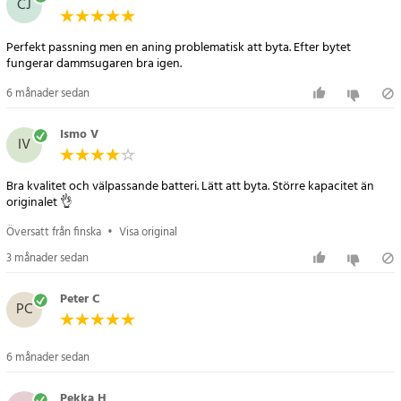
CJ
AEG 900273764
AEG 900273765
Perfekt passning men en aning problematisk att byta. Efter bytet
AEG 900273791
fungerar dammsugaren bra igen.
AEG AG35 Power
6 månader sedan
AEG 900940802
AEG AG3014G
Ismo V
AEG 900940805
IV
AEG AG3015SW
AEG 900940826
Bra kvalitet och välpassande batteri. Lätt att byta. Större kapacitet än
AEG AG3211
originalet 👌
AEG 900940827
Översatt från finska
•
Visa original
AEG AG3212
3 månader sedan
AEG 900940828
AEG AG3213
Peter C
AEG 900940833
PC
AEG AG35X
AEG AG 18 Plus
6 månader sedan
AEG AG 3011
AEG AG 3012
Pekka H