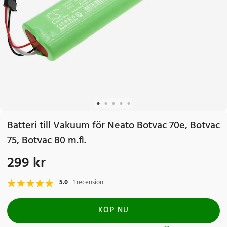
Batteri till Vakuum för Neato Botvac 70e, Botvac
75, Botvac 80 m.fl.
299 kr
Pris
:
299 kr
5.0
1 recension
KÖP NU