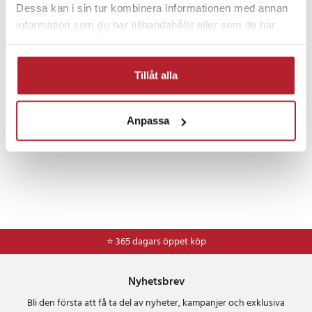
Batterier
Batterier till hemelektronik
Dessa kan i sin tur kombinera informationen med annan
information som du har tillhandahållit eller som de har
samlat in när du har använt deras tjänster.
Batterier till dammsugare
Tillåt alla
Anpassa
⭐ 365 dagars öppet köp
Nyhetsbrev
Bli den första att få ta del av nyheter, kampanjer och exklusiva