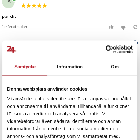
IÅ
Delnummer
Neato NX3000SCx10
perfekt
Neato 945-0129
Neato 2041006
1 månad sedan
Artikelnummer
:
129004
Verified by Trustvoice
PRISGARANTI
Samtycke
Information
Om
UTFÖRSÄLJNING
Denna webbplats använder cookies
Vi använder enhetsidentifierare för att anpassa innehållet
och annonserna till användarna, tillhandahålla funktioner
för sociala medier och analysera vår trafik. Vi
vidarebefordrar även sådana identifierare och annan
information från din enhet till de sociala medier och
Fortsätt att fynda
annons- och analysföretag som vi samarbetar med.