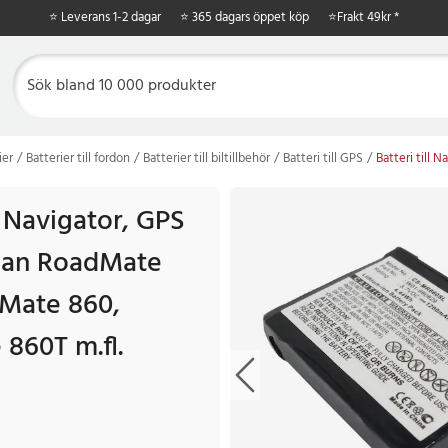
⭐ Leverans 1-2 dagar
⭐ 365 dagars öppet köp
⭐
Frakt 49kr *
ier
Batterier till fordon
Batterier till biltillbehör
Batteri till GPS
Batteri till
ll Navigator, GPS
lan RoadMate
Mate 860,
860T m.fl.