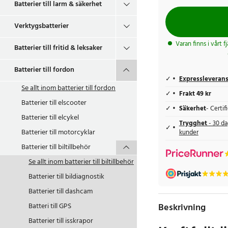
Batterier till larm & säkerhet
Verktygsbatterier
Varan finns i vårt f
Batterier till fritid & leksaker
Batterier till fordon
Expressleveran
Se allt inom
batterier till fordon
Frakt 49 kr
Batterier till elscooter
Säkerhet
- Certi
Batterier till elcykel
Trygghet
- 30 da
Batterier till motorcyklar
kunder
Batterier till biltillbehör
Se allt inom
batterier till biltillbehör
Batterier till bildiagnostik
Batterier till dashcam
Batteri till GPS
Beskrivning
Batterier till isskrapor