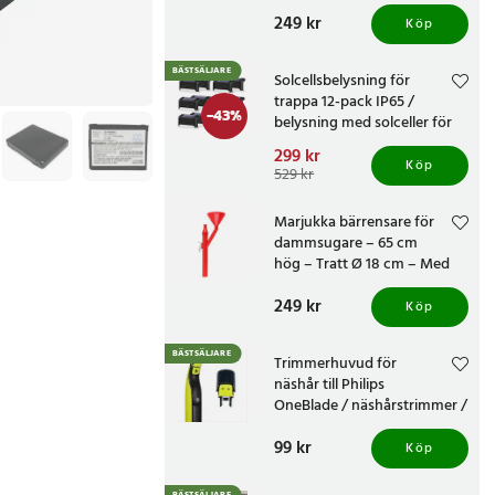
knivvässare med fasta
Pris
249 kr
:
249 kr
vinklar
Köp
BÄSTSÄLJARE
Solcellsbelysning för
trappa 12-pack IP65 /
-
43
%
belysning med solceller för
altan och staket /
Nuvarande pris
299 kr
:
trappbelysning
Köp
299 kr
Tidigare pris
:
529 kr
529 kr
Marjukka bärrensare för
dammsugare – 65 cm
hög – Tratt Ø 18 cm – Med
två munstycken
Pris
249 kr
:
249 kr
Köp
BÄSTSÄLJARE
Trimmerhuvud för
näshår till Philips
OneBlade / näshårstrimmer /
nästrimmerhuvud
Pris
99 kr
:
99 kr
Köp