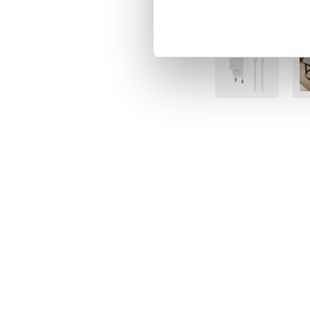
Senast besökta
BÄS