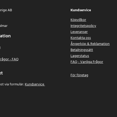
erige AB
Kundservice
Köpvillkor
almar
Integritetspolicy
Leveranser
ation
Kontakta oss
Ångerköp & Reklamation
e
Betalningssätt
n
Lagerstatus
frågor - FAQ
FAQ - Vanliga Frågor
kt
För företag
st via formulär:
Kundservice