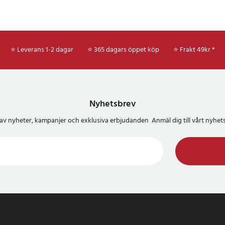
⭐ Leverans 1-2 dagar
⭐ 365 dagars öppet köp
⭐
Frakt 49kr *
Nyhetsbrev
del av nyheter, kampanjer och exklusiva erbjudanden Anmäl dig till vårt nyh