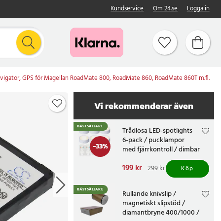
Kundservice
Om 24.se
Logga in
 Navigator, GPS för Magellan RoadMate 800, RoadMate 860, RoadMate 860T m.fl.
Vi rekommenderar även
BÄSTSÄLJARE
Trådlösa LED-spotlights
6-pack / pucklampor
-
33
%
med fjärrkontroll / dimbar
skåpbelysning
Nuvarande pris
199 kr
:
299 kr
Köp
199 kr
Tidigare pris
:
299 kr
BÄSTSÄLJARE
Rullande knivslip /
magnetiskt slipstöd /
diamantbryne 400/1000 /