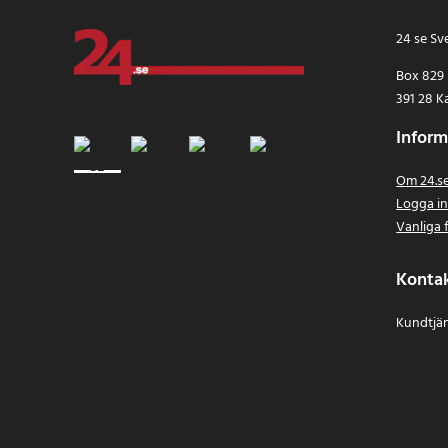
24 se Sv
Box 829
391 28 K
Inform
Om 24.s
Logga i
Vanliga 
Konta
Kundtjän