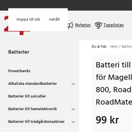
Hoppa till huvudinnehåll
Hoppa till sök
Meny
Nyheter
Topplistan
Du är här:
Hem
Batter
Batterier
Batteri ti
Powerbanks
för Magel
Alkaliska standardbatterier
800, Road
Batterier till solceller
RoadMate 
Batterier till hemelektronik
99 kr
Pris
:
99 kr
Batterier till trädgårdsmaskiner