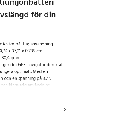
litiumjonbatteri
vslängd för din
mAh för pålitlig användning
,74 x 37,21 x 0,785 cm
t 30,4 gram
i ger din GPS-navigator den kraft
fungera optimalt. Med en
h och en spänning på 3,7 V
ig och långvarig användning,
a och långa resor.
h