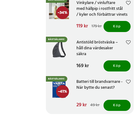
BÄSTSÄLJARE
Vinkylare / vinluftare
med hällpip i rostfritt stål
-
34
%
/ kyler och förbättrar vinets
smak
Nuvarande pris
119 kr
:
179 kr
Köp
119 kr
Tidigare pris
:
179 kr
BÄSTSÄLJARE
Antistöld bröstväska –
håll dina värdesaker
säkra
Pris
169 kr
:
169 kr
Köp
BÄSTSÄLJARE
Batteri till brandvarnare -
När bytte du senast?
-
41
%
Nuvarande pris
29 kr
:
49 kr
Köp
29 kr
Tidigare pris
:
49 kr