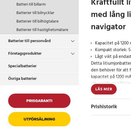
Kraftfullt 
Batteri till billarm
med lång li
Batterier till bilnycklar
Batterier till bilhögtalare
navigator
Batterier till hastighetsmätare
Batterier till personvård
Kapacitet på 1200 
Kompakt storlek: 50
Företagsprodukter
Lågt vikt på endas
Detta litiumjonbatter
Specialbatterier
den behöver för att 
kapacitet på 1200 mA
Övriga batterier
säkerställs en pålitl
LÄS MER
perfekt för både kort
PRISGARANTI
Specifikation
Prishistorik
- Kapacitet: 1200 mA
- Spänning: 3.7 V
UTFÖRSÄLJNING
- Typ: Li-ion