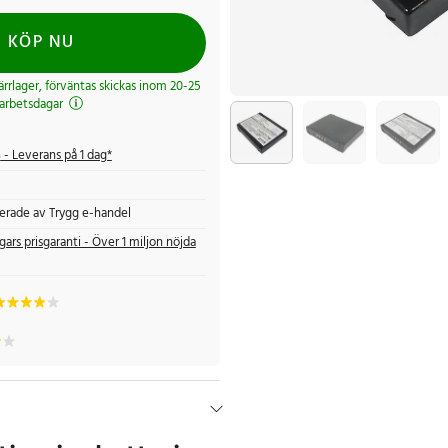
KÖP NU
järrlager, förväntas skickas inom 20-25
arbetsdagar
s
- Leverans på 1 dag*
fierade av Trygg e-handel
gars prisgaranti - Över 1 miljon nöjda