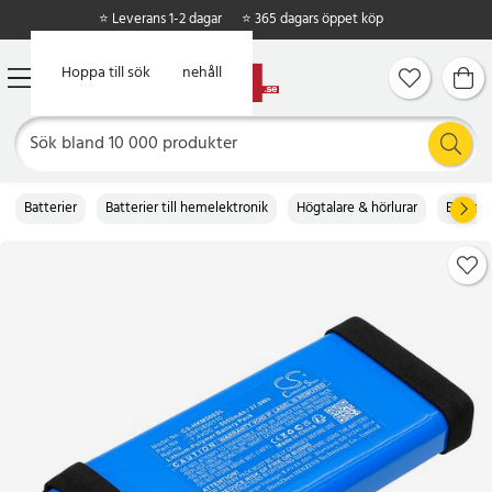
⭐ Leverans 1-2 dagar
⭐ 365 dagars öppet köp
Hoppa till huvudinnehåll
Hoppa till sök
Batterier
Batterier till hemelektronik
Högtalare & hörlurar
Batterie