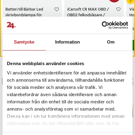
Batteri till Bärbar Led
iCarsoft CR MAX OBD /
Vä
skrivbordslampa för
OBD2 felkodsläsare /
Hot
Zafferano Poldina, Olivia,
bildiagnosverktyg /
Ofelia m.fl.
diagnosverktyg för bil
Pris
129 kr
:
129 kr
Nuvarande pris
3 698 kr
:
Pri
1 5
3 999 kr
3 698 kr
Tidigare pris
:
3 999 kr
I lager, levereras inom 1-2 vardagar
I lager, levereras inom 1-2 vardagar
Samtycke
Information
Om
Köp
Köp
Denna webbplats använder cookies
Senast besökta
Vi använder enhetsidentifierare för att anpassa innehållet
och annonserna till användarna, tillhandahålla funktioner
BÄSTSÄLJARE
BÄSTSÄLJARE
BÄS
för sociala medier och analysera vår trafik. Vi
vidarebefordrar även sådana identifierare och annan
information från din enhet till de sociala medier och
annons- och analysföretag som vi samarbetar med.
Dessa kan i sin tur kombinera informationen med annan
information som du har tillhandahållit eller som de har
samlat in när du har använt deras tjänster.