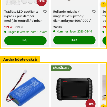
-
33
%
Trådlösa LED-spotlights
Rullande knivslip /
Sol
6-pack / pucklampor
magnetiskt slipstöd /
tra
med fjärrkontroll / dimbar
diamantbryne 400/1000 /
bel
skåpbelysning
knivvässare med fasta vinklar
alt
Nuvarande pris
199 kr
:
Pris
249 kr
:
249 kr
Nu
299
299 kr
tr
199 kr
Tidigare pris
:
299 kr
299
Kommer i lager 2026-08-14
I lager, levereras inom 1-2 vardagar
Köp
Köp
Andra köpte också
BÄSTSÄLJARE
-
8
%