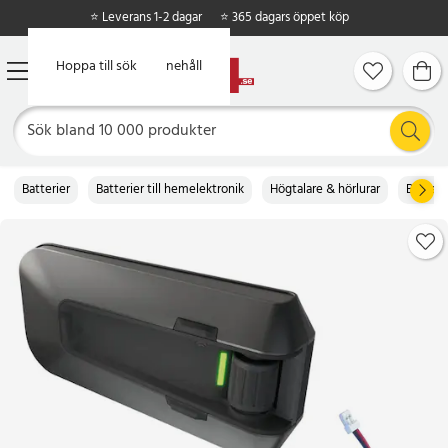
⭐ Leverans 1-2 dagar
⭐ 365 dagars öppet köp
Hoppa till huvudinnehåll
Hoppa till sök
Batterier
Batterier till hemelektronik
Högtalare & hörlurar
Batterie