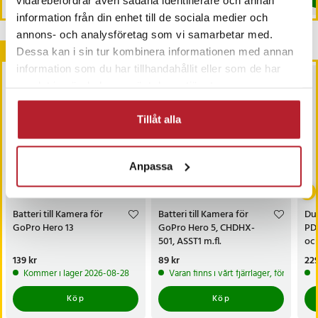
information från din enhet till de sociala medier och
annons- och analysföretag som vi samarbetar med.
Andra köpte också
Dessa kan i sin tur kombinera informationen med annan
information som du har tillhandahållit eller som de har
samlat in när du har använt deras tjänster.
Tillåt alla
Anpassa
Batteri till Kamera för
Batteri till Kamera för
Du
GoPro Hero 13
GoPro Hero 5, CHDHX-
PD
501, ASST1 m.fl.
och
Pris
139 kr
:
139 kr
Pris
89 kr
:
89 kr
Pri
229
Kommer i lager 2026-08-28
Varan finns i vårt fjärrlager, förväntas
Köp
Köp