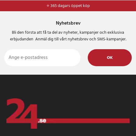
⭐ 365 dagars öppet köp
⭐
Frakt 49kr *
Nyhetsbrev
Bli den första att få ta del av nyheter, kampanjer och exklusiva
erbjudanden Anmäl dig till vårt nyhetsbrev och SMS-kampanjer.
OK