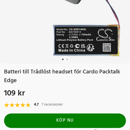
Batteri till Trådlöst headset för Cardo Packtalk
Edge
109 kr
Pris
:
109 kr
4.7
7 recensioner
KÖP NU