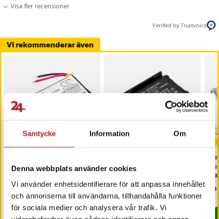
Visa fler recensioner
Verified by Trustvoice
Vi rekommenderar även
Samtycke
Information
Om
Batteri till Trådlöst
Batteri till Trådlöst
Bat
headset för Cardo Scala
headset för Snom A170
hea
Denna webbplats använder cookies
Rider Packtalk, Packtalk Duo,
VX
Vi använder enhetsidentifierare för att anpassa innehållet
SRPT0102
Pris
109 kr
:
109 kr
Pris
139 kr
:
139 kr
Pri
69 
och annonserna till användarna, tillhandahålla funktioner
I lager, levereras inom 1-2 vardagar
Varan finns i vårt fjärrlager, förväntas
för sociala medier och analysera vår trafik. Vi
Köp
Köp
vidarebefordrar även sådana identifierare och annan