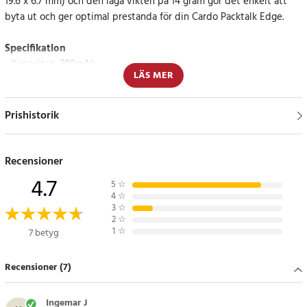
19.6 x 6.7 mm) och den låga vikten på 14 gram gör det enkelt att
byta ut och ger optimal prestanda för din Cardo Packtalk Edge.
Specifikation
- Kapacitet: 700mAh
LÄS MER
- Spänning: 3.7V
- Typ: Li-Polymer
Prishistorik
Kompatibla modeller
Cardo Packtalk Edge
Recensioner
4.7
5
☆
Delnummer
4
☆
Cardo BAT00014
3
☆
2
☆
Artikelnummer
:
121865
1
☆
7 betyg
Recensioner (7)
Ingemar J