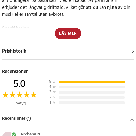
alltid fungerar på bästa sätt. Med en kapacitet på 850mAh
erbjuder det långvarig driftstid, vilket gör att du kan njuta av din
musik eller samtal utan avbrott.
Specifikation
LÄS MER
- Kapacitet: 850mAh
- Spänning: 3.7V
- Typ: Li-Polymer
Prishistorik
Kompatibla modeller
Cardo Scala Rider Packtalk
Recensioner
Cardo Packtalk Duo
5.0
5
☆
Cardo SRPT0102
4
☆
3
☆
2
☆
1
☆
1 betyg
Delnummer
Cardo BAT00007
Recensioner (1)
Artikelnummer
:
120995
Archana N