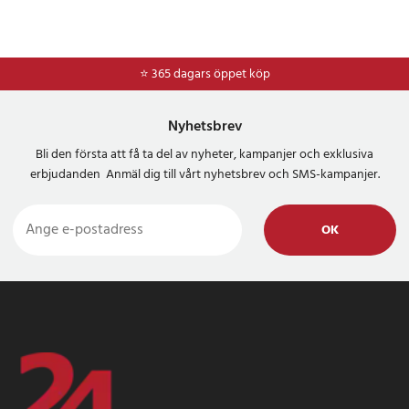
⭐ 365 dagars öppet köp
⭐
Frakt 49kr *
Nyhetsbrev
Bli den första att få ta del av nyheter, kampanjer och exklusiva
erbjudanden Anmäl dig till vårt nyhetsbrev och SMS-kampanjer.
OK