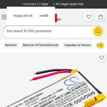
⭐ Leverans 1-2 dagar
⭐ 365 dagars öppet köp
Hoppa till huvudinnehåll
Hoppa till sök
Batterier
Batterier till hemelektronik
Högtalare & hörlurar
Batterie