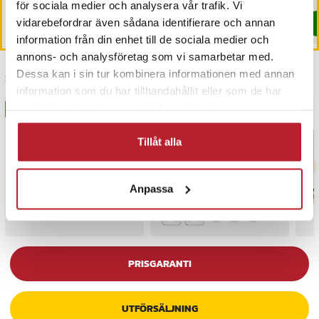
för sociala medier och analysera vår trafik. Vi
vidarebefordrar även sådana identifierare och annan
Köp
Köp
information från din enhet till de sociala medier och
annons- och analysföretag som vi samarbetar med.
Dessa kan i sin tur kombinera informationen med annan
Senast besökta
information som du har tillhandahållit eller som de har
samlat in när du har använt deras tjänster.
BÄSTSÄLJARE
BÄSTSÄLJARE
Tillåt alla
Anpassa
PRISGARANTI
UTFÖRSÄLJNING