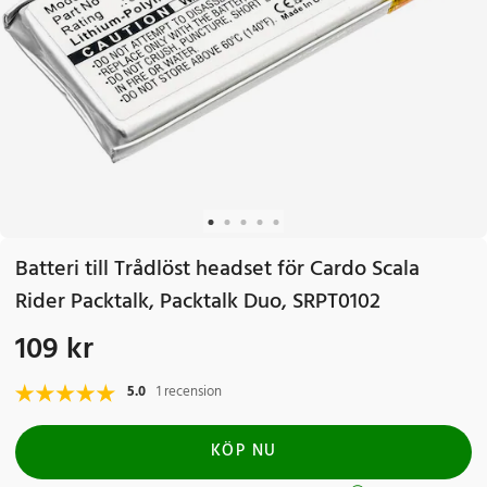
Batteri till Trådlöst headset för Cardo Scala
Rider Packtalk, Packtalk Duo, SRPT0102
109 kr
Pris
:
109 kr
5.0
1 recension
KÖP NU