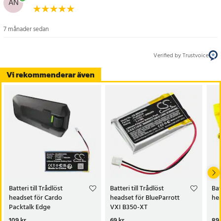
AN
7 månader sedan
Verified by Trustvoice
Vi rekommenderar även
Batteri till Trådlöst
Batteri till Trådlöst
Bat
headset för Cardo
headset för BlueParrott
hea
Packtalk Edge
VXI B350-XT
Pris
109 kr
:
109 kr
Pris
69 kr
:
69 kr
Pri
89 