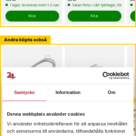
I lager, levereras inom 1-2 vardagar
Varan finns i vårt fjärrlager, förväntas
Köp
Köp
Andra köpte också
Samtycke
Information
Om
-
38
%
Rensare för
Batteri SPJB1B 1220mAh
Du
Denna webbplats använder cookies
kylskåpsdränering med
till GoPro Hero 8 Black /
PD
stålvajer och nylonborst
Hero 7 Black
och
Vi använder enhetsidentifierare för att anpassa innehållet
Pris
39 kr
:
39 kr
Nuvarande pris
99 kr
:
Pri
229
159 kr
och annonserna till användarna, tillhandahålla funktioner
99 kr
Tidigare pris
:
159 kr
I lager, levereras inom 1-2 vardagar
I lager, levereras inom 1-2 vardagar