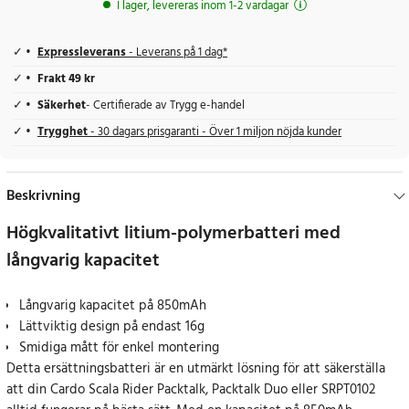
I lager, levereras inom 1-2 vardagar
Expressleverans
- Leverans på 1 dag*
Frakt 49 kr
Säkerhet
- Certifierade av Trygg e-handel
Trygghet
- 30 dagars prisgaranti - Över 1 miljon nöjda kunder
Beskrivning
Högkvalitativt litium-polymerbatteri med
långvarig kapacitet
Långvarig kapacitet på 850mAh
Lättviktig design på endast 16g
Smidiga mått för enkel montering
Detta ersättningsbatteri är en utmärkt lösning för att säkerställa
att din Cardo Scala Rider Packtalk, Packtalk Duo eller SRPT0102