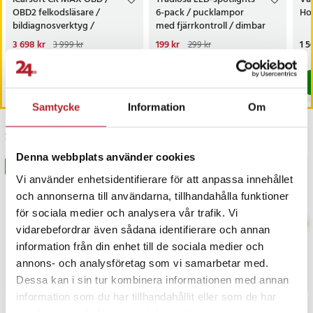
OBD2 felkodsläsare /
6-pack / pucklampor
Hot
bildiagnosverktyg /
med fjärrkontroll / dimbar
diagnosverktyg för bil
skåpbelysning
Nuvarande pris
3 698 kr
:
Nuvarande pris
199 kr
:
Pri
1 5
3 999 kr
299 kr
3 698 kr
Tidigare pris
:
3 999 kr
199 kr
Tidigare pris
:
299 kr
I lager, levereras inom 1-2 vardagar
I lager, levereras inom 1-2 vardagar
Köp
Köp
Samtycke
Information
Om
Senast besökta
Denna webbplats använder cookies
BÄSTSÄLJARE
BÄSTSÄLJARE
Vi använder enhetsidentifierare för att anpassa innehållet
och annonserna till användarna, tillhandahålla funktioner
för sociala medier och analysera vår trafik. Vi
vidarebefordrar även sådana identifierare och annan
information från din enhet till de sociala medier och
annons- och analysföretag som vi samarbetar med.
Dessa kan i sin tur kombinera informationen med annan
information som du har tillhandahållit eller som de har
samlat in när du har använt deras tjänster.