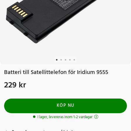
Batteri till Satellittelefon för Iridium 9555
229 kr
Pris
:
229 kr
KÖP NU
I lager, levereras inom 1-2 vardagar