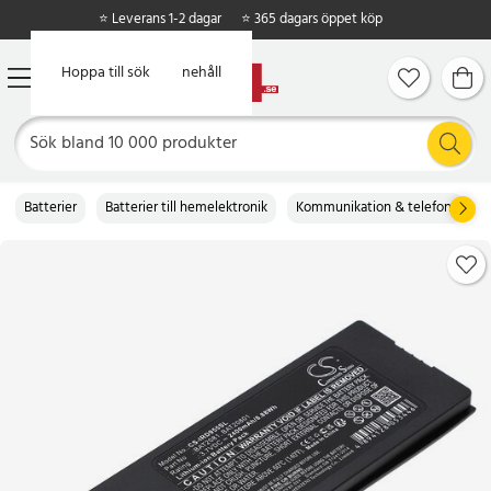
⭐ Leverans 1-2 dagar
⭐ 365 dagars öppet köp
Hoppa till huvudinnehåll
Hoppa till sök
Batterier
Batterier till hemelektronik
Kommunikation & telefoni
B