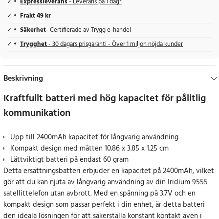
Expressleverans
- Leverans på 1 dag*
Frakt 49 kr
Säkerhet
- Certifierade av Trygg e-handel
Trygghet
- 30 dagars prisgaranti - Över 1 miljon nöjda kunder
Beskrivning
Kraftfullt batteri med hög kapacitet för pålitlig
kommunikation
Upp till 2400mAh kapacitet för långvarig användning
Kompakt design med måtten 10.86 x 3.85 x 1.25 cm
Lättviktigt batteri på endast 60 gram
Detta ersättningsbatteri erbjuder en kapacitet på 2400mAh, vilket
gör att du kan njuta av långvarig användning av din Iridium 9555
satellittelefon utan avbrott. Med en spänning på 3.7V och en
kompakt design som passar perfekt i din enhet, är detta batteri
den ideala lösningen för att säkerställa konstant kontakt även i