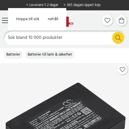
⭐ Leverans 1-2 dagar
⭐ 365 dagars öppet köp
Hoppa till huvudinnehåll
Hoppa till sök
Batterier
Batterier till larm & säkerhet