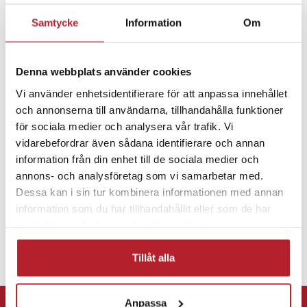
Samtycke
Information
Om
Fortsätt att fynda
Batterier
Batterier till larm & säkerhet
Denna webbplats använder cookies
Vi använder enhetsidentifierare för att anpassa innehållet
och annonserna till användarna, tillhandahålla funktioner
Batterier till kroppskameror
för sociala medier och analysera vår trafik. Vi
vidarebefordrar även sådana identifierare och annan
information från din enhet till de sociala medier och
annons- och analysföretag som vi samarbetar med.
Dessa kan i sin tur kombinera informationen med annan
information som du har tillhandahållit eller som de har
samlat in när du har använt deras tjänster.
Tillåt alla
⭐ 365 dagars öppet köp
Anpassa