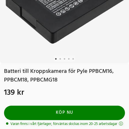
Batteri till Kroppskamera för Pyle PPBCM16,
PPBCM18, PPBCMG18
139 kr
Pris
:
139 kr
KÖP NU
Varan finns i vårt fjärrlager, förväntas skickas inom 20-25 arbetsdagar