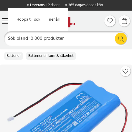
⭐ Leverans 1-2 dagar
⭐ 365 dagars öppet köp
Hoppa till huvudinnehåll
Hoppa till sök
Batterier
Batterier till larm & säkerhet