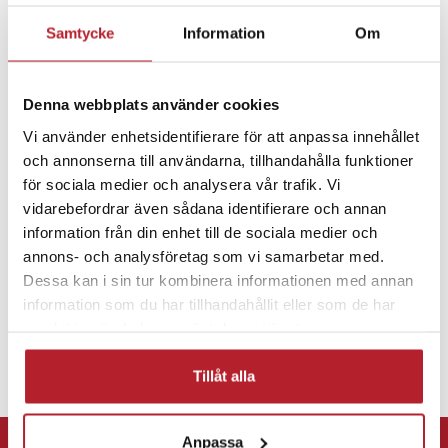
Samtycke
Information
Om
Fortsätt att fynda
Batterier
Batterier till larm & säkerhet
Denna webbplats använder cookies
Vi använder enhetsidentifierare för att anpassa innehållet
och annonserna till användarna, tillhandahålla funktioner
Larmbatterier till hemlarm
för sociala medier och analysera vår trafik. Vi
vidarebefordrar även sådana identifierare och annan
information från din enhet till de sociala medier och
annons- och analysföretag som vi samarbetar med.
Dessa kan i sin tur kombinera informationen med annan
information som du har tillhandahållit eller som de har
samlat in när du har använt deras tjänster.
Tillåt alla
⭐ 365 dagars öppet köp
Anpassa