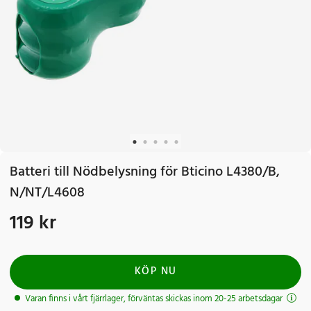
Batteri till Nödbelysning för Bticino L4380/B,
N/NT/L4608
119 kr
Pris
:
119 kr
KÖP NU
Varan finns i vårt fjärrlager, förväntas skickas inom 20-25 arbetsdagar