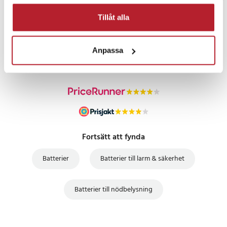
Tillåt alla
PRISGARANTI
Anpassa
UTFÖRSÄLJNING
Fortsätt att fynda
Batterier
Batterier till larm & säkerhet
Batterier till nödbelysning