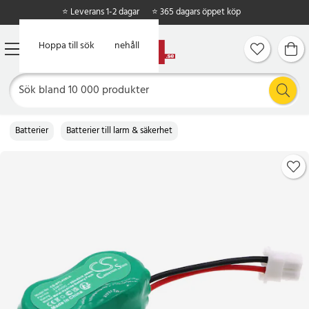
⭐ Leverans 1-2 dagar
⭐ 365 dagars öppet köp
Hoppa till huvudinnehåll
Hoppa till sök
Batterier
Batterier till larm & säkerhet