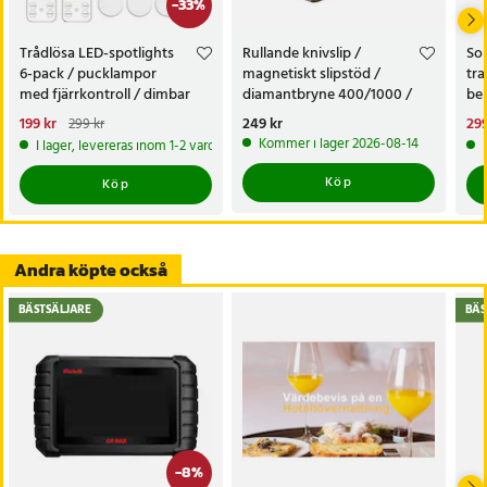
-
33
%
Trådlösa LED-spotlights
Rullande knivslip /
Sol
6-pack / pucklampor
magnetiskt slipstöd /
tra
med fjärrkontroll / dimbar
diamantbryne 400/1000 /
bel
skåpbelysning
knivvässare med fasta vinklar
alt
Nuvarande pris
199 kr
:
Pris
249 kr
:
249 kr
Nu
299
299 kr
tr
199 kr
Tidigare pris
:
299 kr
299
Kommer i lager 2026-08-14
I lager, levereras inom 1-2 vardagar
Köp
Köp
Andra köpte också
BÄSTSÄLJARE
BÄS
-
8
%