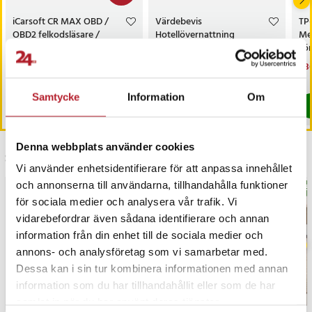
iCarsoft CR MAX OBD /
Värdebevis
TP
OBD2 felkodsläsare /
Hotellövernattning
Me
bildiagnosverktyg /
sö
diagnosverktyg för bil
AC
Nuvarande pris
3 698 kr
:
Pris
1 500 kr
:
1 500 kr
Nu
1 3
3 999 kr
3 698 kr
Tidigare pris
:
3 999 kr
1 3
I lager, levereras inom 1-2 vardagar
I lager, levereras inom 1-2 vardagar
Samtycke
Information
Om
Köp
Köp
Denna webbplats använder cookies
Senast besökta
Vi använder enhetsidentifierare för att anpassa innehållet
och annonserna till användarna, tillhandahålla funktioner
BÄS
för sociala medier och analysera vår trafik. Vi
vidarebefordrar även sådana identifierare och annan
information från din enhet till de sociala medier och
annons- och analysföretag som vi samarbetar med.
Dessa kan i sin tur kombinera informationen med annan
information som du har tillhandahållit eller som de har
samlat in när du har använt deras tjänster.