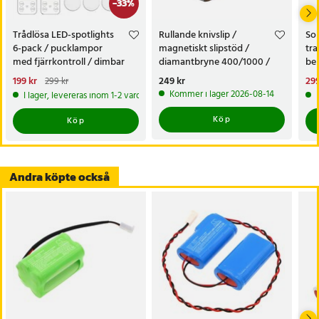
-
33
%
Trådlösa LED-spotlights
Rullande knivslip /
Sol
6-pack / pucklampor
magnetiskt slipstöd /
tra
med fjärrkontroll / dimbar
diamantbryne 400/1000 /
bel
skåpbelysning
knivvässare med fasta vinklar
alt
Nuvarande pris
199 kr
:
Pris
249 kr
:
249 kr
Nu
299
299 kr
tr
199 kr
Tidigare pris
:
299 kr
299
Kommer i lager 2026-08-14
I lager, levereras inom 1-2 vardagar
Köp
Köp
Andra köpte också