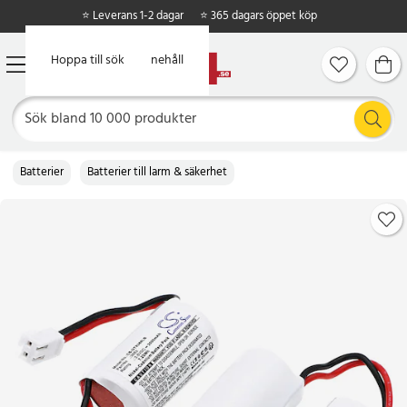
⭐ Leverans 1-2 dagar
⭐ 365 dagars öppet köp
Hoppa till huvudinnehåll
Hoppa till sök
Batterier
Batterier till larm & säkerhet