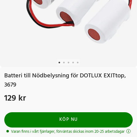
Batteri till Nödbelysning för DOTLUX EXITtop,
3679
129 kr
Pris
:
129 kr
KÖP NU
Varan finns i vårt fjärrlager, förväntas skickas inom 20-25 arbetsdagar