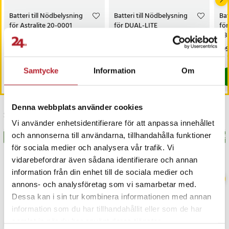
Batteri till Nödbelysning
Batteri till Nödbelysning
Bat
för Astralite 20-0001
för DUAL-LITE
fö
EVCUGWD4, EVCURWD4
B8
Pris
149 kr
:
149 kr
Pris
139 kr
:
139 kr
Pri
199
Varan finns i vårt fjärrlager, förväntas skickas inom 20-25 arbetsdagar
Varan finns i vårt fjärrlager, förväntas
Samtycke
Information
Om
Köp
Köp
Denna webbplats använder cookies
Senast besökta
Vi använder enhetsidentifierare för att anpassa innehållet
och annonserna till användarna, tillhandahålla funktioner
BÄSTSÄLJARE
BÄS
för sociala medier och analysera vår trafik. Vi
vidarebefordrar även sådana identifierare och annan
information från din enhet till de sociala medier och
annons- och analysföretag som vi samarbetar med.
Dessa kan i sin tur kombinera informationen med annan
information som du har tillhandahållit eller som de har
samlat in när du har använt deras tjänster.