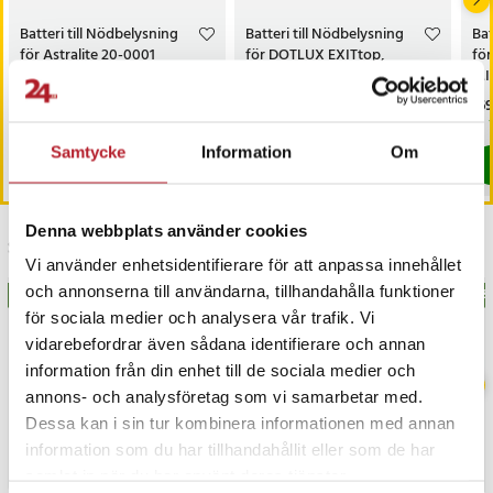
Batteri till Nödbelysning
Batteri till Nödbelysning
Bat
för Astralite 20-0001
för DOTLUX EXITtop,
fö
3679
MI
Pris
149 kr
:
149 kr
Pris
129 kr
:
129 kr
Pri
169
Varan finns i vårt fjärrlager, förväntas skickas inom 20-25 arbetsdagar
Varan finns i vårt fjärrlager, förväntas
Samtycke
Information
Om
Köp
Köp
Denna webbplats använder cookies
Senast besökta
Vi använder enhetsidentifierare för att anpassa innehållet
och annonserna till användarna, tillhandahålla funktioner
BÄSTSÄLJARE
BÄS
för sociala medier och analysera vår trafik. Vi
vidarebefordrar även sådana identifierare och annan
information från din enhet till de sociala medier och
annons- och analysföretag som vi samarbetar med.
Dessa kan i sin tur kombinera informationen med annan
information som du har tillhandahållit eller som de har
samlat in när du har använt deras tjänster.