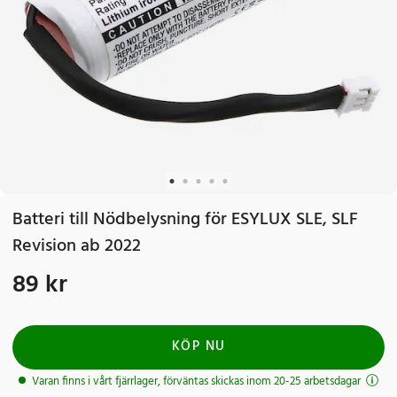
Batteri till Nödbelysning för ESYLUX SLE, SLF
Revision ab 2022
89 kr
Pris
:
89 kr
KÖP NU
Varan finns i vårt fjärrlager, förväntas skickas inom 20-25 arbetsdagar