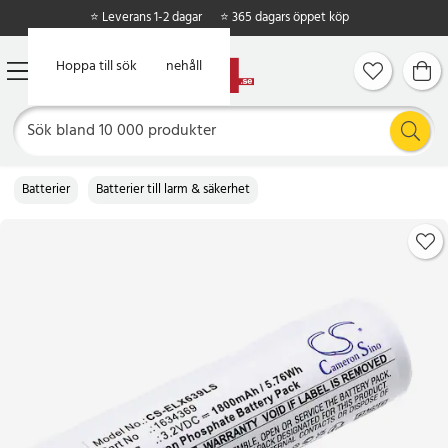
⭐ Leverans 1-2 dagar
⭐ 365 dagars öppet köp
Hoppa till huvudinnehåll
Hoppa till sök
Batterier
Batterier till larm & säkerhet