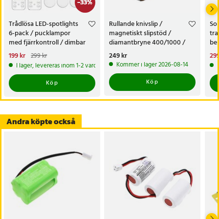
-
33
%
Trådlösa LED-spotlights
Rullande knivslip /
Sol
6-pack / pucklampor
magnetiskt slipstöd /
tra
med fjärrkontroll / dimbar
diamantbryne 400/1000 /
bel
skåpbelysning
knivvässare med fasta vinklar
alt
Nuvarande pris
199 kr
:
Pris
249 kr
:
249 kr
Nu
299
299 kr
tr
199 kr
Tidigare pris
:
299 kr
299
Kommer i lager 2026-08-14
I lager, levereras inom 1-2 vardagar
Köp
Köp
Andra köpte också