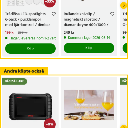
-
33
%
Trådlösa LED-spotlights
Rullande knivslip /
Tr
6-pack / pucklampor
magnetiskt slipstöd /
näs
med fjärrkontroll / dimbar
diamantbryne 400/1000 /
On
skåpbelysning
knivvässare med fasta vinklar
nä
Nuvarande pris
199 kr
:
Pris
249 kr
:
249 kr
Pri
99 
299 kr
199 kr
Tidigare pris
:
299 kr
Kommer i lager 2026-08-14
I lager, levereras inom 1-2 vardagar
Köp
Köp
Andra köpte också
BÄSTSÄLJARE
BÄS
-
8
%