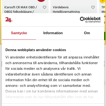
iCarsoft CR MAX OBD /
Värdebevis
TP
OBD2 felkodsläsare /
Hotellövernattning
Me
bildiagnosverktyg /
sö
diagnosverktyg för bil
AC
Nuvarande pris
3 698 kr
:
Pris
1 500 kr
:
1 500 kr
Nu
1 3
3 999 kr
3 698 kr
Tidigare pris
:
3 999 kr
1 3
I lager, levereras inom 1-2 vardagar
I lager, levereras inom 1-2 vardagar
Samtycke
Information
Om
Köp
Köp
Denna webbplats använder cookies
Senast besökta
Vi använder enhetsidentifierare för att anpassa innehållet
och annonserna till användarna, tillhandahålla funktioner
BÄSTSÄLJARE
BÄS
för sociala medier och analysera vår trafik. Vi
vidarebefordrar även sådana identifierare och annan
information från din enhet till de sociala medier och
annons- och analysföretag som vi samarbetar med.
Dessa kan i sin tur kombinera informationen med annan
information som du har tillhandahållit eller som de har
samlat in när du har använt deras tjänster.