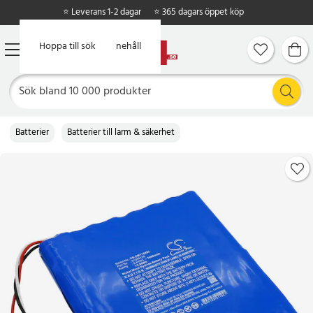
⭐ Leverans 1-2 dagar
⭐ 365 dagars öppet köp
Hoppa till huvudinnehåll
Hoppa till sök
Batterier
Batterier till larm & säkerhet