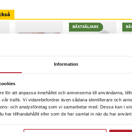
er
ckså
BÄSTSÄLJARE
BÄ
13019
8
%
-
53
%
Information
Värdebevis
TP-Link Deco M5
Kra
Hotellövernattning
Wi-Fi Mesh System
med
med sömlös täckning
och
cookies
och AC1300-hastighet
Pris
1 500 kr
:
1 500 kr
Nuvarande pris
1 369 kr
:
Pri
539
2 929 kr
e för att anpassa innehållet och annonserna till användarna, tillh
bil
s
:
1 369 kr
Tidigare pris
:
I lager, levereras inom 1-2 vardagar
I
inom 1-2 vardagar
I lager, levereras inom 1-2 vardagar
2 929 kr
vår trafik. Vi vidarebefordrar även sådana identifierare och anna
nnons- och analysföretag som vi samarbetar med. Dessa kan i sin
Köp
Köp
har tillhandahållit eller som de har samlat in när du har använt 