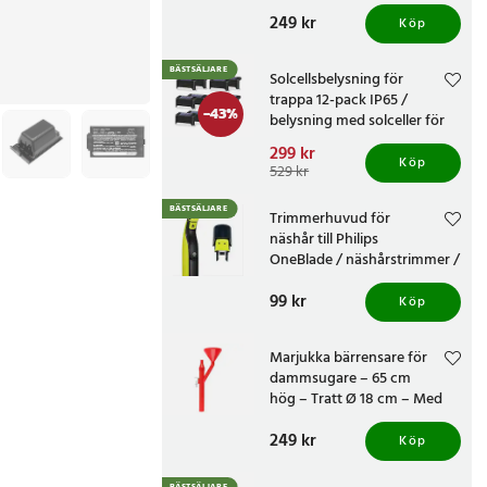
knivvässare med fasta
Pris
249 kr
:
249 kr
vinklar
Köp
BÄSTSÄLJARE
Solcellsbelysning för
trappa 12-pack IP65 /
-
43
%
belysning med solceller för
altan och staket /
Nuvarande pris
299 kr
:
trappbelysning
Köp
299 kr
Tidigare pris
:
529 kr
529 kr
BÄSTSÄLJARE
Trimmerhuvud för
näshår till Philips
OneBlade / näshårstrimmer /
nästrimmerhuvud
Pris
99 kr
:
99 kr
Köp
Marjukka bärrensare för
dammsugare – 65 cm
hög – Tratt Ø 18 cm – Med
två munstycken
Pris
249 kr
:
249 kr
Köp