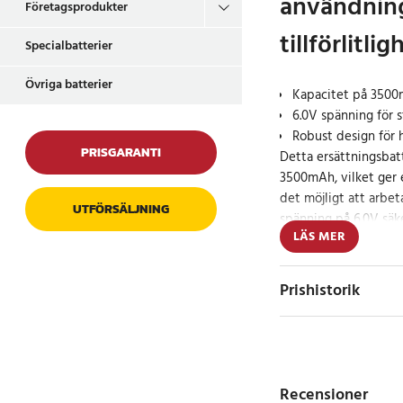
användnin
Företagsprodukter
tillförlitlig
Specialbatterier
Övriga batterier
Kapacitet på 3500m
6.0V spänning för 
Robust design för h
PRISGARANTI
Detta ersättningsbat
3500mAh, vilket ger 
det möjligt att arbet
UTFÖRSÄLJNING
spänning på 6.0V säker
LÄS MER
prestanda, vilket gör 
Bullards termiska ka
Prishistorik
Specifikation
- Kapacitet: 3500mA
- Spänning: 6.0V
- Typ: Ni-MH
Recensioner