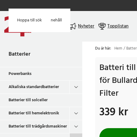
Hoppa till huvudinnehåll
Hoppa till sök
Meny
Nyheter
Topplistan
Du är här:
Hem
Batter
Batterier
Batteri ti
Powerbanks
för Bullar
Alkaliska standardbatterier
Filter
Batterier till solceller
339 kr
Pris
:
339 kr
Batterier till hemelektronik
Batterier till trädgårdsmaskiner