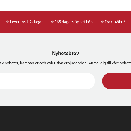
⭐ Leverans 1-2 dagar
⭐ 365 dagars öppet köp
⭐
Frakt 49kr *
Nyhetsbrev
del av nyheter, kampanjer och exklusiva erbjudanden Anmäl dig till vårt nyh