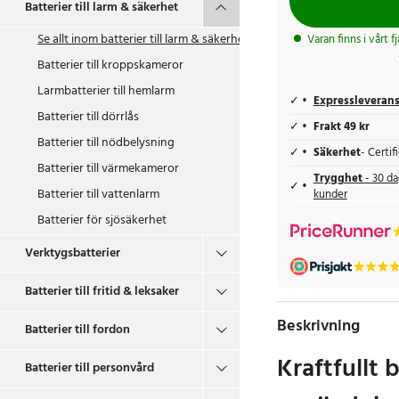
Batterier till larm & säkerhet
Se allt inom
batterier till larm & säkerhet
Varan finns i vårt f
Batterier till kroppskameror
Larmbatterier till hemlarm
Expressleveran
Batterier till dörrlås
Frakt 49 kr
Batterier till nödbelysning
Säkerhet
- Certi
Batterier till värmekameror
Trygghet
- 30 da
Batterier till vattenlarm
kunder
Batterier för sjösäkerhet
Verktygsbatterier
Batterier till fritid & leksaker
Beskrivning
Batterier till fordon
Kraftfullt 
Batterier till personvård