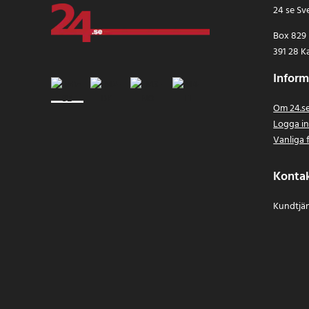
24 se Sv
Box 829
391 28 K
Inform
Om 24.s
Logga i
Vanliga 
Konta
Kundtjän