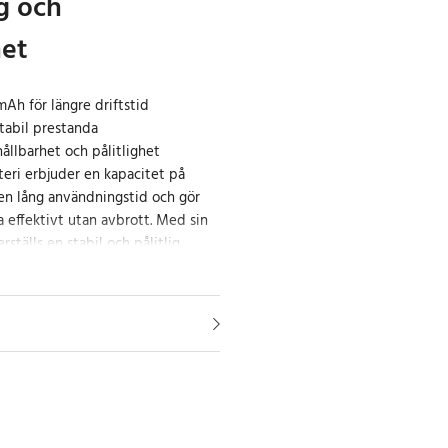
g och
het
Ah för längre driftstid
stabil prestanda
ållbarhet och pålitlighet
teri erbjuder en kapacitet på
en lång användningstid och gör
a effektivt utan avbrott. Med sin
ställs en stabil och pålitlig
det till ett utmärkt val för din
mera PA30 PAPR.
h