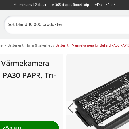
⭐ Leverans 1-2 dagar
⭐ 365 dagars öppet köp
⭐
Frakt 49kr *
ier
Batterier till larm & säkerhet
Batteri till Värmekamera för Bullard PA30 PAPR, 
ll Värmekamera
d PA30 PAPR, Tri-