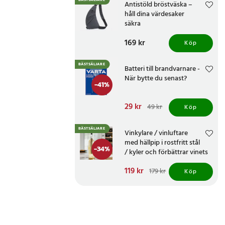
BÄSTSÄLJARE
Antistöld bröstväska –
håll dina värdesaker
säkra
Pris
169 kr
:
169 kr
Köp
BÄSTSÄLJARE
Batteri till brandvarnare -
När bytte du senast?
-
41
%
Nuvarande pris
29 kr
:
49 kr
Köp
29 kr
Tidigare pris
:
49 kr
BÄSTSÄLJARE
Vinkylare / vinluftare
med hällpip i rostfritt stål
-
34
%
/ kyler och förbättrar vinets
smak
Nuvarande pris
119 kr
:
179 kr
Köp
119 kr
Tidigare pris
:
179 kr