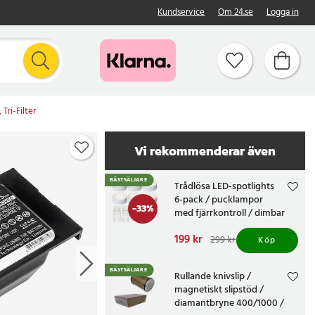
Kundservice
Om 24.se
Logga in
Tri-Filter
Vi rekommenderar även
BÄSTSÄLJARE
Trådlösa LED-spotlights
6-pack / pucklampor
-
33
%
med fjärrkontroll / dimbar
skåpbelysning
Nuvarande pris
199 kr
:
299 kr
Köp
199 kr
Tidigare pris
:
299 kr
BÄSTSÄLJARE
Rullande knivslip /
magnetiskt slipstöd /
diamantbryne 400/1000 /