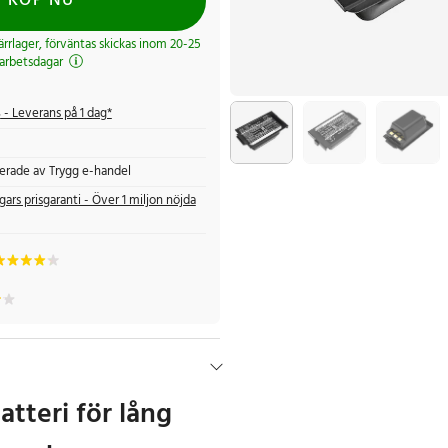
KÖP NU
järrlager, förväntas skickas inom 20-25
arbetsdagar
s
- Leverans på 1 dag*
fierade av Trygg e-handel
gars prisgaranti - Över 1 miljon nöjda
batteri för lång