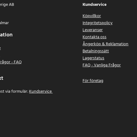
erige AB
Kundservice
Köpvillkor
almar
Integritetspolicy
Leveranser
ation
Kontakta oss
Ångerköp & Reklamation
e
Betalningssätt
n
Lagerstatus
frågor - FAQ
FAQ - Vanliga Frågor
kt
För företag
st via formulär:
Kundservice