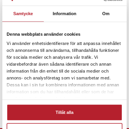
MAXKON HYLB-1061B
Dali SNLB-1061B
Samtycke
Information
Om
Dali HYLB-1061B
Fortsätt att fynda
Artikelnummer
:
API-111905
Denna webbplats använder cookies
Batterier
Batterier till larm & säkerhet
Vi använder enhetsidentifierare för att anpassa innehållet
och annonserna till användarna, tillhandahålla funktioner
Batterier till värmekameror
för sociala medier och analysera vår trafik. Vi
vidarebefordrar även sådana identifierare och annan
information från din enhet till de sociala medier och
annons- och analysföretag som vi samarbetar med.
Dessa kan i sin tur kombinera informationen med annan
information som du har tillhandahållit eller som de har
samlat in när du har använt deras tjänster.
Tillåt alla