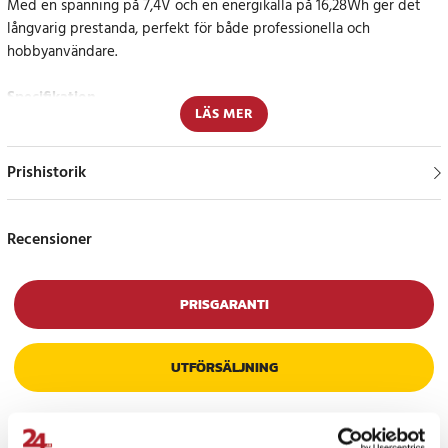
Med en spänning på 7,4V och en energikälla på 16,28Wh ger det
långvarig prestanda, perfekt för både professionella och
hobbyanvändare.
Specifikation
LÄS MER
- Kapacitet: 2200mAh
- Spänning: 7.4V
- Typ: Li-ion
Prishistorik
Kompatibla modeller
RNO IR-384P
Recensioner
MAXKON Raytheon
MAXKON Raytheon Thermal Imager
Dali T3
PRISGARANTI
Dali T8
UTFÖRSÄLJNING
Delnummer
RNO SNLB-1061B
RNO HYLB-1061B