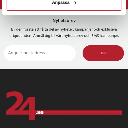
Anpassa
⭐ 365 dagars öppet köp
Nyhetsbrev
Bli den första att få ta del av nyheter, kampanjer och exklusiva
erbjudanden Anmäl dig till vårt nyhetsbrev och SMS-kampanjer.
OK