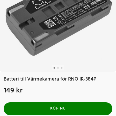
Batteri till Värmekamera för RNO IR-384P
149 kr
Pris
:
149 kr
KÖP NU