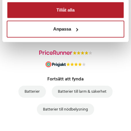
Tillåt alla
PRISGARANTI
Anpassa
UTFÖRSÄLJNING
Fortsätt att fynda
Batterier
Batterier till larm & säkerhet
Batterier till nödbelysning