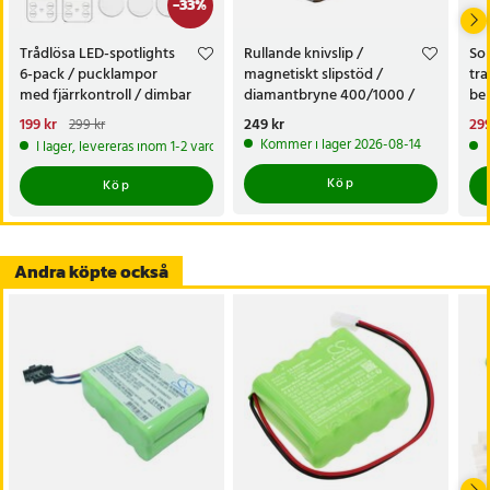
-
33
%
Trådlösa LED-spotlights
Rullande knivslip /
Sol
6-pack / pucklampor
magnetiskt slipstöd /
tra
med fjärrkontroll / dimbar
diamantbryne 400/1000 /
bel
skåpbelysning
knivvässare med fasta vinklar
alt
Nuvarande pris
199 kr
:
Pris
249 kr
:
249 kr
Nu
299
299 kr
tr
199 kr
Tidigare pris
:
299 kr
299
Kommer i lager 2026-08-14
I lager, levereras inom 1-2 vardagar
Köp
Köp
Andra köpte också