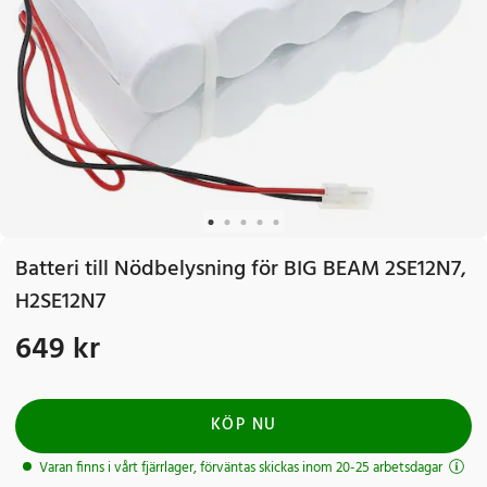
Batteri till Nödbelysning för BIG BEAM 2SE12N7,
H2SE12N7
649 kr
Pris
:
649 kr
KÖP NU
Varan finns i vårt fjärrlager, förväntas skickas inom 20-25 arbetsdagar