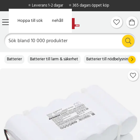
⭐ Leverans 1-2 dagar
⭐ 365 dagars öppet köp
Hoppa till huvudinnehåll
Hoppa till sök
Batterier
Batterier till larm & säkerhet
Batterier till nödbelysning