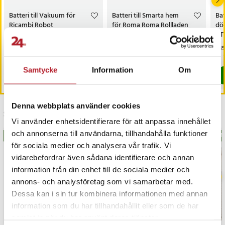
Batteri till Vakuum för
Batteri till Smarta hem
Bat
Ricambi Robot
för Roma Roma Rollladen
dör
Aspiratore Imetec
4508470
AT
Pris
129 kr
:
129 kr
Pris
149 kr
:
149 kr
Pri
189
Varan finns i vårt fjärrlager, förväntas skickas inom 20-25 arbetsdagar
Varan finns i vårt fjärrlager, förväntas
Samtycke
Information
Om
Köp
Köp
Denna webbplats använder cookies
Senast besökta
Vi använder enhetsidentifierare för att anpassa innehållet
och annonserna till användarna, tillhandahålla funktioner
BÄSTSÄLJARE
BÄS
för sociala medier och analysera vår trafik. Vi
vidarebefordrar även sådana identifierare och annan
information från din enhet till de sociala medier och
annons- och analysföretag som vi samarbetar med.
Dessa kan i sin tur kombinera informationen med annan
information som du har tillhandahållit eller som de har
samlat in när du har använt deras tjänster.