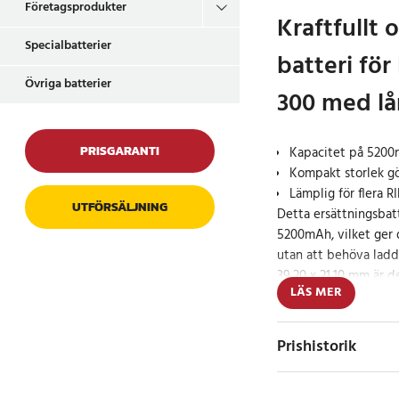
Företagsprodukter
Kraftfullt o
Specialbatterier
batteri fö
Övriga batterier
300 med lå
PRISGARANTI
Kapacitet på 5200
Kompakt storlek gö
Lämplig för flera 
UTFÖRSÄLJNING
Detta ersättningsbat
5200mAh, vilket ger 
utan att behöva ladd
39,20 x 21,10 mm är d
LÄS MER
för din RIDGID Micro
Specifikation
Prishistorik
- Kapacitet: 5200mA
- Spänning: 3.7V
- Typ: Li-ion