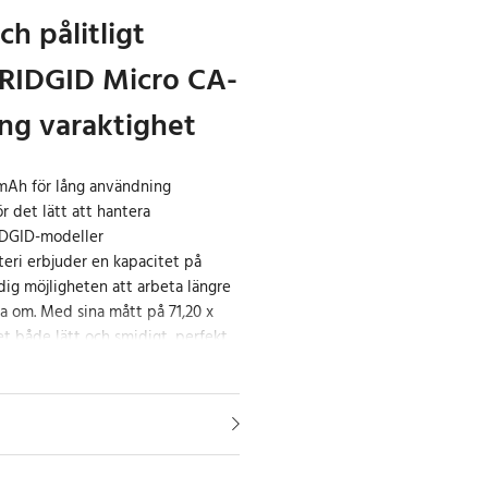
ch pålitligt
r RIDGID Micro CA-
ng varaktighet
mAh för lång användning
r det lätt att hantera
RIDGID-modeller
teri erbjuder en kapacitet på
dig möjligheten att arbeta längre
a om. Med sina mått på 71,20 x
et både lätt och smidigt, perfekt
 CA-300-inspektionskamera.
h