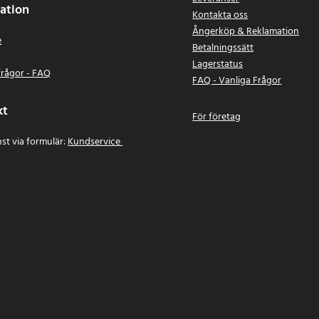
ation
Kontakta oss
Ångerköp & Reklamation
e
Betalningssätt
n
Lagerstatus
frågor - FAQ
FAQ - Vanliga Frågor
kt
För företag
st via formulär:
Kundservice