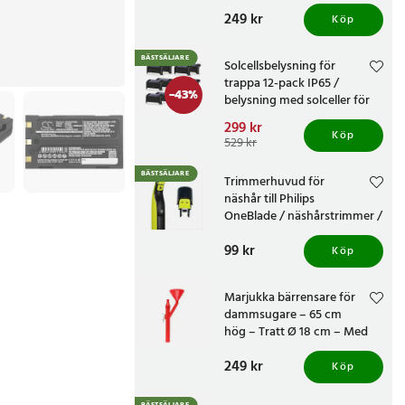
knivvässare med fasta
Pris
249 kr
:
249 kr
vinklar
Köp
BÄSTSÄLJARE
Solcellsbelysning för
trappa 12-pack IP65 /
-
43
%
belysning med solceller för
altan och staket /
Nuvarande pris
299 kr
:
trappbelysning
Köp
299 kr
Tidigare pris
:
529 kr
529 kr
BÄSTSÄLJARE
Trimmerhuvud för
näshår till Philips
OneBlade / näshårstrimmer /
nästrimmerhuvud
Pris
99 kr
:
99 kr
Köp
Marjukka bärrensare för
dammsugare – 65 cm
hög – Tratt Ø 18 cm – Med
två munstycken
Pris
249 kr
:
249 kr
Köp