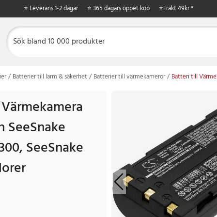
⭐ Leverans 1-2 dagar
⭐ 365 dagars öppet köp
⭐
Frakt 49kr *
ier
Batterier till larm & säkerhet
Batterier till värmekameror
Batteri till Vär
ll Värmekamera
ch SeeSnake
300, SeeSnake
lorer