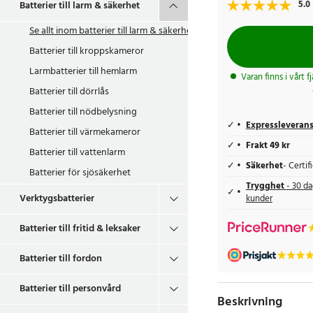
5.0
Batterier till larm & säkerhet
Se allt inom
batterier till larm & säkerhet
Batterier till kroppskameror
Larmbatterier till hemlarm
Varan finns i vårt f
Batterier till dörrlås
Batterier till nödbelysning
Expressleveran
Batterier till värmekameror
Frakt 49 kr
Batterier till vattenlarm
Säkerhet
- Certi
Batterier för sjösäkerhet
Trygghet
- 30 da
Verktygsbatterier
kunder
Batterier till fritid & leksaker
Batterier till fordon
Batterier till personvård
Beskrivning