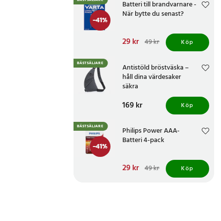
BÄSTSÄLJARE
Batteri till brandvarnare -
När bytte du senast?
-
41
%
Nuvarande pris
29 kr
:
49 kr
Köp
29 kr
Tidigare pris
:
49 kr
BÄSTSÄLJARE
Antistöld bröstväska –
håll dina värdesaker
säkra
Pris
169 kr
:
169 kr
Köp
BÄSTSÄLJARE
Philips Power AAA-
Batteri 4-pack
-
41
%
Nuvarande pris
29 kr
:
49 kr
Köp
29 kr
Tidigare pris
:
49 kr