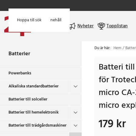
Hoppa till huvudinnehåll
Hoppa till sök
Meny
Nyheter
Topplistan
Du är här:
Hem
Batter
Batterier
Batteri ti
Powerbanks
för Trote
Alkaliska standardbatterier
micro CA-
Batterier till solceller
micro exp
Batterier till hemelektronik
179 kr
Pris
:
179 kr
Batterier till trädgårdsmaskiner