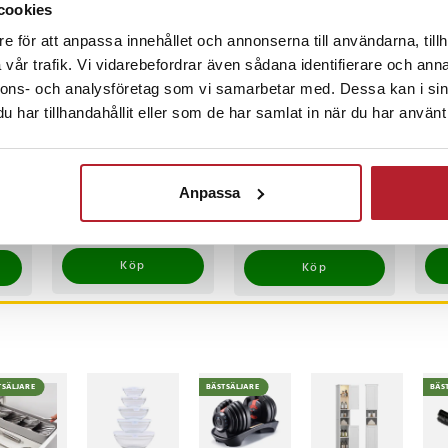
cookies
e för att anpassa innehållet och annonserna till användarna, tillh
vår trafik. Vi vidarebefordrar även sådana identifierare och anna
nnons- och analysföretag som vi samarbetar med. Dessa kan i sin
8
%
-
53
%
har tillhandahållit eller som de har samlat in när du har använt 
Värdebevis
TP-Link Deco M5
Kra
Hotellövernattning
Wi-Fi Mesh System
med
med sömlös täckning
och
Anpassa
och AC1300-hastighet
Pris
1 500 kr
:
1 500 kr
Nuvarande pris
1 369 kr
:
Pri
539
2 929 kr
bil
s
:
1 369 kr
Tidigare pris
:
I lager, levereras inom 1-2 vardagar
I
inom 1-2 vardagar
I lager, levereras inom 1-2 vardagar
2 929 kr
Köp
Köp
TSÄLJARE
BÄSTSÄLJARE
BÄS