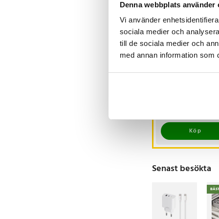
Denna webbplats använder 
Vi använder enhetsidentifierar
sociala medier och analysera 
till de sociala medier och a
-
med annan information som du 
iCarsoft CR MAX
OBD / OBD2
felkodsläsare /
bildiagnosverktyg /
Nuvarande pris
3 698 kr
:
3 999 kr
diagnosverktyg för 
3 698 kr
Tidigare pri
I lager, levereras 
3 999 kr
Köp
Senast besökta
BÄS