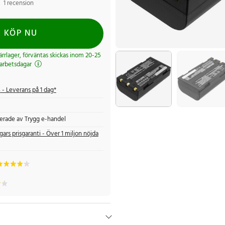
1 recension
KÖP NU
järrlager, förväntas skickas inom 20-25
arbetsdagar
s
- Leverans på 1 dag*
fierade av Trygg e-handel
gars prisgaranti - Över 1 miljon nöjda