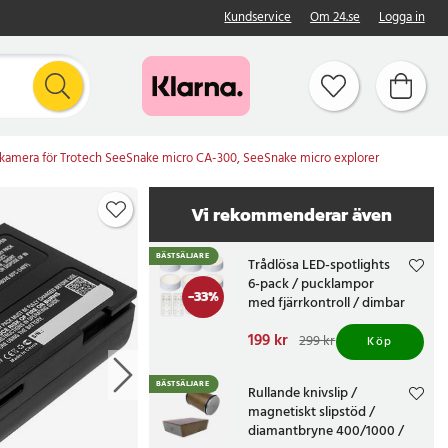
Kundservice
Om 24.se
Logga in
mekamera för Trotech SeeSnake micro CA-300, SeeSnake micro explorer
Vi rekommenderar även
BÄSTSÄLJARE
Trådlösa LED-spotlights
6-pack / pucklampor
-
33
%
med fjärrkontroll / dimbar
skåpbelysning
Nuvarande pris
199 kr
:
299 kr
Köp
199 kr
Tidigare pris
:
299 kr
BÄSTSÄLJARE
Rullande knivslip /
magnetiskt slipstöd /
diamantbryne 400/1000 /