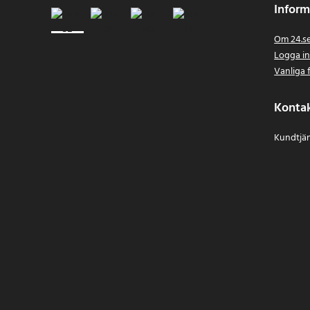
Inform
Om 24.s
Logga i
Vanliga 
Konta
Kundtjän