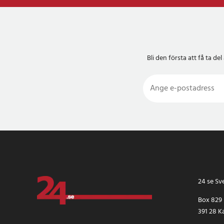
Bli den första att få ta 
24 se Sv
Box 829
391 28 K